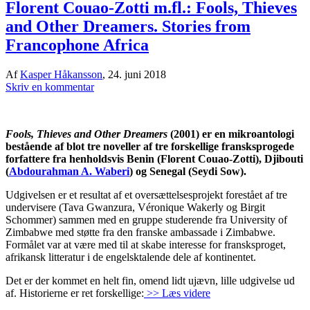
Florent Couao-Zotti m.fl.: Fools, Thieves
and Other Dreamers. Stories from
Francophone Africa
Af
Kasper Håkansson
,
24. juni 2018
Skriv en kommentar
Fools, Thieves and Other Dreamers
(2001) er en mikroantologi
bestående af blot tre noveller af tre forskellige fransksprogede
forfattere fra henholdsvis Benin (Florent Couao-Zotti), Djibouti
(
Abdourahman A. Waberi
) og Senegal (Seydi Sow).
Udgivelsen er et resultat af et oversættelsesprojekt forestået af tre
undervisere (Tava Gwanzura, Véronique Wakerly og Birgit
Schommer) sammen med en gruppe studerende fra University of
Zimbabwe med støtte fra den franske ambassade i Zimbabwe.
Formålet var at være med til at skabe interesse for fransksproget,
afrikansk litteratur i de engelsktalende dele af kontinentet.
Det er der kommet en helt fin, omend lidt ujævn, lille udgivelse ud
af. Historierne er ret forskellige:
>> Læs videre