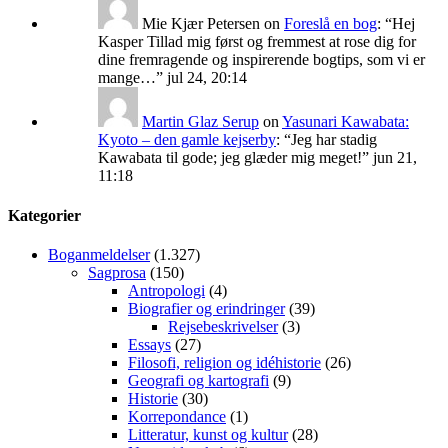
Mie Kjær Petersen
on
Foreslå en bog
: “
Hej
Kasper Tillad mig først og fremmest at rose dig for
dine fremragende og inspirerende bogtips, som vi er
mange…
”
jul 24, 20:14
Martin Glaz Serup
on
Yasunari Kawabata:
Kyoto – den gamle kejserby
: “
Jeg har stadig
Kawabata til gode; jeg glæder mig meget!
”
jun 21,
11:18
Kategorier
Boganmeldelser
(1.327)
Sagprosa
(150)
Antropologi
(4)
Biografier og erindringer
(39)
Rejsebeskrivelser
(3)
Essays
(27)
Filosofi, religion og idéhistorie
(26)
Geografi og kartografi
(9)
Historie
(30)
Korrepondance
(1)
Litteratur, kunst og kultur
(28)