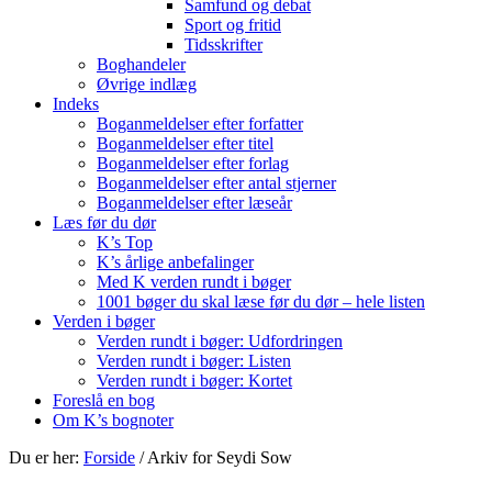
Samfund og debat
Sport og fritid
Tidsskrifter
Boghandeler
Øvrige indlæg
Indeks
Boganmeldelser efter forfatter
Boganmeldelser efter titel
Boganmeldelser efter forlag
Boganmeldelser efter antal stjerner
Boganmeldelser efter læseår
Læs før du dør
K’s Top
K’s årlige anbefalinger
Med K verden rundt i bøger
1001 bøger du skal læse før du dør – hele listen
Verden i bøger
Verden rundt i bøger: Udfordringen
Verden rundt i bøger: Listen
Verden rundt i bøger: Kortet
Foreslå en bog
Om K’s bognoter
Du er her:
Forside
/
Arkiv for Seydi Sow