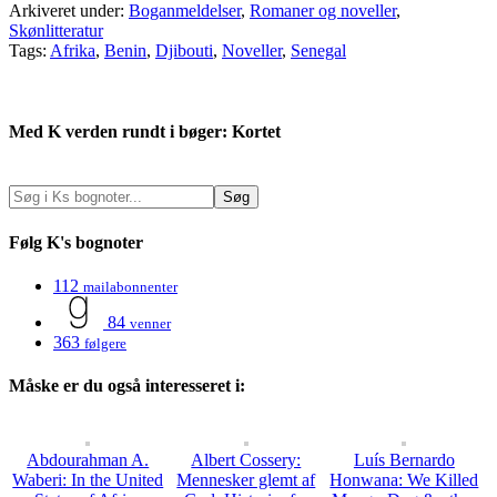
Arkiveret under:
Boganmeldelser
,
Romaner og noveller
,
Skønlitteratur
Tags:
Afrika
,
Benin
,
Djibouti
,
Noveller
,
Senegal
Med K verden rundt i bøger: Kortet
Følg K's bognoter
112
mailabonnenter
84
venner
363
følgere
Måske er du også interesseret i:
Abdourahman A.
Albert Cossery:
Luís Bernardo
Waberi: In the United
Mennesker glemt af
Honwana: We Killed