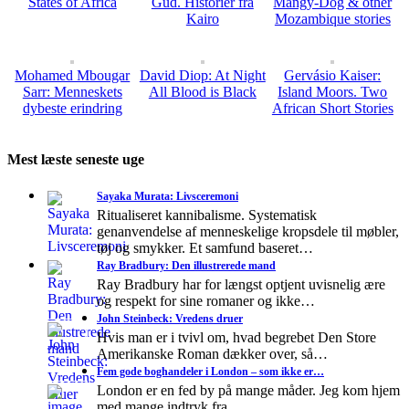
States of Africa
Gud. Historier fra
Mangy-Dog & other
Kairo
Mozambique stories
Mohamed Mbougar
David Diop: At Night
Gervásio Kaiser:
Sarr: Menneskets
All Blood is Black
Island Moors. Two
dybeste erindring
African Short Stories
Mest læste seneste uge
Sayaka Murata: Livsceremoni
Ritualiseret kannibalisme. Systematisk
genanvendelse af menneskelige kropsdele til møbler,
tøj og smykker. Et samfund baseret…
Ray Bradbury: Den illustrerede mand
Ray Bradbury har for længst optjent uvisnelig ære
og respekt for sine romaner og ikke…
John Steinbeck: Vredens druer
Hvis man er i tvivl om, hvad begrebet Den Store
Amerikanske Roman dækker over, så…
Fem gode boghandeler i London – som ikke er…
London er en fed by på mange måder. Jeg kom hjem
med mange indtryk fra…