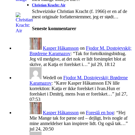
Christian Kracht: Air
Schweiziske Christian Kracht (f. 1966) er en af de
mest originale forfatterstemmer, jeg er stødt…
Seneste kommentarer
Kasper Håkansson
on
Fjodor M. Dostojevskij:
Brødrene Karamazov
: “
Tak for fortolkningsbidrag.
Jeg vil medgive, at det nok er lidt forsimplet blot at
skrive, at Katja er forelsket i…
”
jul 29, 18:12
Wedell
on
Fjodor M. Dostojevskij: Brødrene
Karamazov
: “
Kære Kasper Håkansson EN lille
korrektion: Katja er ikke forelsket i Ivan.Hun er
forelsket i Dmitrij, mens Ivan er forelsket…
”
jul 27,
07:53
Kasper Håkansson
on
Foreslå en bog
: “
Hej
Mie Mange tak for pæne ord – dejligt, hvis nogle af
mine anmeldelser kan inspirere lidt. Og også tak…
”
jul 24, 20:50