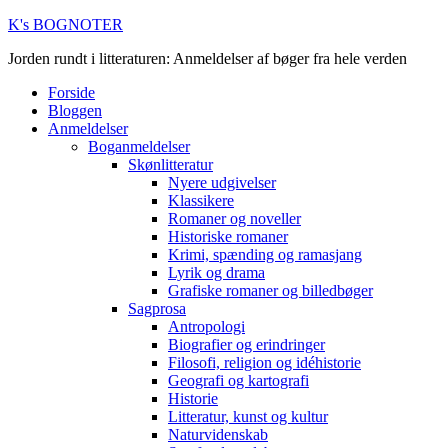
K's BOGNOTER
Jorden rundt i litteraturen: Anmeldelser af bøger fra hele verden
Forside
Bloggen
Anmeldelser
Boganmeldelser
Skønlitteratur
Nyere udgivelser
Klassikere
Romaner og noveller
Historiske romaner
Krimi, spænding og ramasjang
Lyrik og drama
Grafiske romaner og billedbøger
Sagprosa
Antropologi
Biografier og erindringer
Filosofi, religion og idéhistorie
Geografi og kartografi
Historie
Litteratur, kunst og kultur
Naturvidenskab