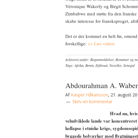
Véronique Wakerly og Birgit Schomm
Zimbabwe med støtte fra den franske 
skabe interesse for fransksproget, afri
Det er der kommet en helt fin, omend li
forskellige:
>> Læs videre
Arkiveret under:
Boganmeldelser
,
Romaner og nov
Tags:
Afrika
,
Benin
,
Djibouti
,
Noveller
,
Senegal
Abdourahman A. Waberi: 
Af
Kasper Håkansson
,
21. august 2
Skriv en kommentar
Hvad nu, hvis
veludviklede lande var koncentreret
kollapse i etniske krige, sygdomsep
byggede bolværker mod flygtninges