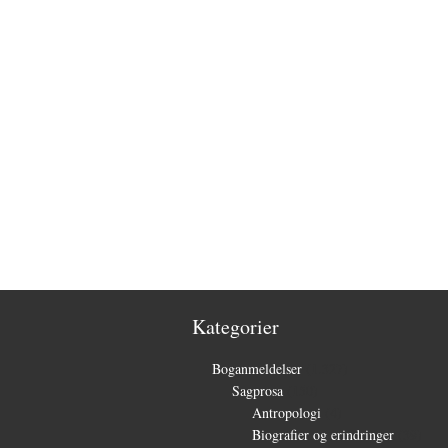
Kategorier
Boganmeldelser
(1.327)
Sagprosa
(150)
Antropologi
(4)
Biografier og erindringer
(39)