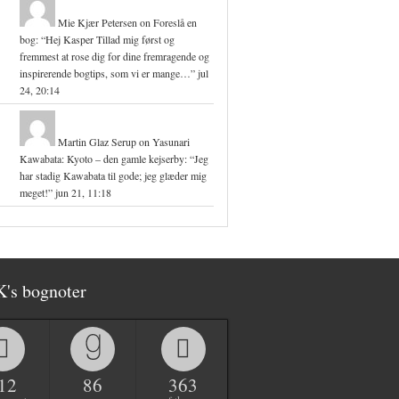
Mie Kjær Petersen
on
Foreslå en
bog
: “
Hej Kasper Tillad mig først og
fremmest at rose dig for dine fremragende og
inspirerende bogtips, som vi er mange…
”
jul
24, 20:14
Martin Glaz Serup
on
Yasunari
Kawabata: Kyoto – den gamle kejserby
: “
Jeg
har stadig Kawabata til gode; jeg glæder mig
meget!
”
jun 21, 11:18
K's bognoter
12
86
363