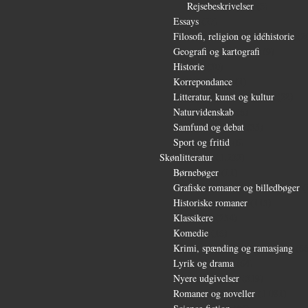
Rejsebeskrivelser
(3)
Essays
(27)
Filosofi, religion og idéhistorie
(2
Geografi og kartografi
(9)
Historie
(30)
Korrepondance
(1)
Litteratur, kunst og kultur
(28)
Naturvidenskab
(6)
Samfund og debat
(35)
Sport og fritid
(6)
Skønlitteratur
(1.232)
Børnebøger
(11)
Grafiske romaner og billedbøger
(
Historiske romaner
(115)
Klassikere
(254)
Komedie
(16)
Krimi, spænding og ramasjang
(66
Lyrik og drama
(64)
Nyere udgivelser
(319)
Romaner og noveller
(1.081)