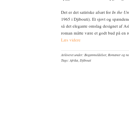
Det er det satiriske afsæt for
In the Un
1965 i Djibouti). Et sjovt og spænden
så det elegante omslag designet af As
roman måtte være et godt bud på en r
Læs videre
Arkiveret under:
Boganmeldelser
,
Romaner og nov
Tags:
Afrika
,
Djibouti