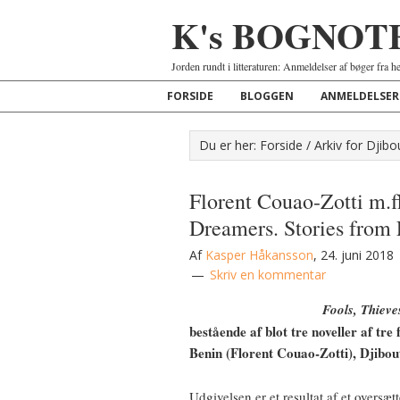
K's BOGNOT
Jorden rundt i litteraturen: Anmeldelser af bøger fra h
FORSIDE
BLOGGEN
ANMELDELSER
Du er her:
Forside
/
Arkiv for Djibo
Florent Couao-Zotti m.fl
Dreamers. Stories from
Af
Kasper Håkansson
,
24. juni 2018
Skriv en kommentar
Fools, Thiev
bestående af blot tre noveller af tre
Benin (Florent Couao-Zotti), Djibout
Udgivelsen er et resultat af et oversæ