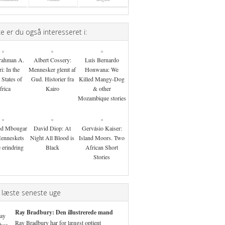
 er du også interesseret i:
rahman A.
Albert Cossery:
Luís Bernardo
i: In the
Mennesker glemt af
Honwana: We
 States of
Gud. Historier fra
Killed Mangy-Dog
frica
Kairo
& other
Mozambique stories
d Mbougar
David Diop: At
Gervásio Kaiser:
Menneskets
Night All Blood is
Island Moors. Two
 erindring
Black
African Short
Stories
 læste seneste uge
Ray Bradbury: Den illustrerede mand
Ray Bradbury har for længst optjent