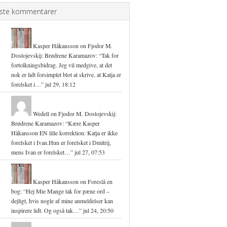
ste kommentarer
Kasper Håkansson
on
Fjodor M.
Dostojevskij: Brødrene Karamazov
: “
Tak for
fortolkningsbidrag. Jeg vil medgive, at det
nok er lidt forsimplet blot at skrive, at Katja er
forelsket i…
”
jul 29, 18:12
Wedell
on
Fjodor M. Dostojevskij:
Brødrene Karamazov
: “
Kære Kasper
Håkansson EN lille korrektion: Katja er ikke
forelsket i Ivan.Hun er forelsket i Dmitrij,
mens Ivan er forelsket…
”
jul 27, 07:53
Kasper Håkansson
on
Foreslå en
bog
: “
Hej Mie Mange tak for pæne ord –
dejligt, hvis nogle af mine anmeldelser kan
inspirere lidt. Og også tak…
”
jul 24, 20:50