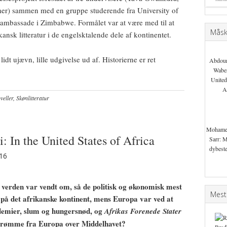
er) sammen med en gruppe studerende fra University of
ambassade i Zimbabwe. Formålet var at være med til at
Måske
kansk litteratur i de engelsktalende dele af kontinentet.
dt ujævn, lille udgivelse ud af. Historierne er ret
Abdou
Waber
United
A
eller
,
Skønlitteratur
Mohame
In the United States of Africa
Sarr: 
dybeste
016
 verden var vendt om, så de politisk og økonomisk mest
Mest
 på det afrikanske kontinent, mens Europa var ved at
idemier, slum og hungersnød, og
Afrikas Forenede Stater
trømme fra Europa over Middelhavet?