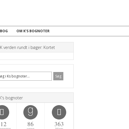
 BOG
OM K’S BOGNOTER
 verden rundt i bøger: Kortet
K's bognoter
112
86
363
bonnenter
venner
følgere