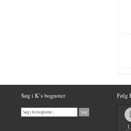
Søg i K’s bognoter
Følg 
1