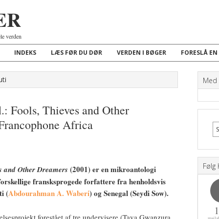
ER
ele verden
INDEKS
LÆS FØR DU DØR
VERDEN I BØGER
FORESLÅ EN
uti
Med K
.: Fools, Thieves and Other
 Francophone Africa
Følg 
(2001) er en mikroantologi
es and Other Dreamers
 forskellige fransksprogede forfattere fra henholdsvis
i (
Abdourahman A. Waberi
) og Senegal (Seydi Sow).
ttelsesprojekt forestået af tre undervisere (Tava Gwanzura,
maila