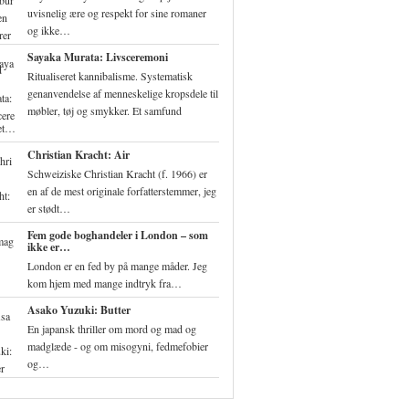
uvisnelig ære og respekt for sine romaner
og ikke…
Sayaka Murata: Livsceremoni
Ritualiseret kannibalisme. Systematisk
genanvendelse af menneskelige kropsdele til
møbler, tøj og smykker. Et samfund
ret…
Christian Kracht: Air
Schweiziske Christian Kracht (f. 1966) er
en af de mest originale forfatterstemmer, jeg
er stødt…
Fem gode boghandeler i London – som
ikke er…
London er en fed by på mange måder. Jeg
kom hjem med mange indtryk fra…
Asako Yuzuki: Butter
En japansk thriller om mord og mad og
madglæde - og om misogyni, fedmefobier
og…