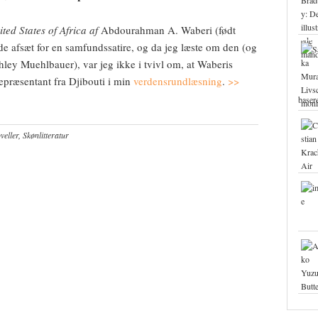
ited States of Africa af
Abdourahman A. Waberi (født
de afsæt for en samfundssatire, og da jeg læste om den (og
hley Muehlbauer), var jeg ikke i tvivl om, at Waberis
epræsentant fra Djibouti i min
verdensrundlæsning
.
>>
base
eller
,
Skønlitteratur