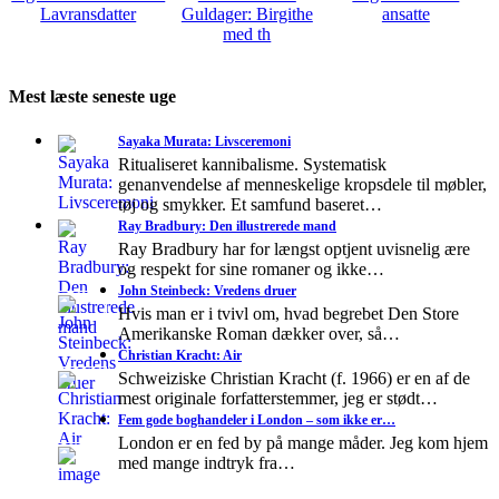
Lavransdatter
Guldager: Birgithe
ansatte
med th
Mest læste seneste uge
Sayaka Murata: Livsceremoni
Ritualiseret kannibalisme. Systematisk
genanvendelse af menneskelige kropsdele til møbler,
tøj og smykker. Et samfund baseret…
Ray Bradbury: Den illustrerede mand
Ray Bradbury har for længst optjent uvisnelig ære
og respekt for sine romaner og ikke…
John Steinbeck: Vredens druer
Hvis man er i tvivl om, hvad begrebet Den Store
Amerikanske Roman dækker over, så…
Christian Kracht: Air
Schweiziske Christian Kracht (f. 1966) er en af de
mest originale forfatterstemmer, jeg er stødt…
Fem gode boghandeler i London – som ikke er…
London er en fed by på mange måder. Jeg kom hjem
med mange indtryk fra…