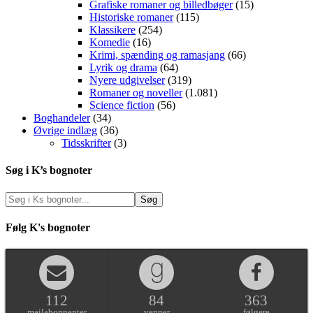
Grafiske romaner og billedbøger
(15)
Historiske romaner
(115)
Klassikere
(254)
Komedie
(16)
Krimi, spænding og ramasjang
(66)
Lyrik og drama
(64)
Nyere udgivelser
(319)
Romaner og noveller
(1.081)
Science fiction
(56)
Boghandeler
(34)
Øvrige indlæg
(36)
Tidsskrifter
(3)
Søg i K’s bognoter
Følg K's bognoter
112
84
363
mailabonnenter
venner
følgere