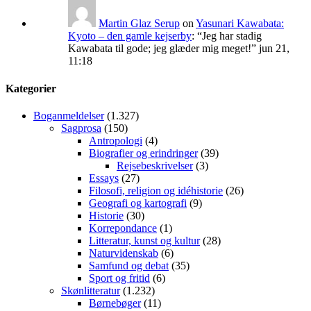
Martin Glaz Serup
on
Yasunari Kawabata:
Kyoto – den gamle kejserby
: “
Jeg har stadig
Kawabata til gode; jeg glæder mig meget!
”
jun 21,
11:18
Kategorier
Boganmeldelser
(1.327)
Sagprosa
(150)
Antropologi
(4)
Biografier og erindringer
(39)
Rejsebeskrivelser
(3)
Essays
(27)
Filosofi, religion og idéhistorie
(26)
Geografi og kartografi
(9)
Historie
(30)
Korrepondance
(1)
Litteratur, kunst og kultur
(28)
Naturvidenskab
(6)
Samfund og debat
(35)
Sport og fritid
(6)
Skønlitteratur
(1.232)
Børnebøger
(11)