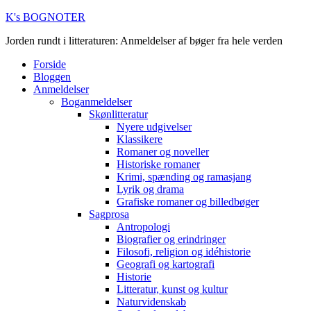
K's BOGNOTER
Jorden rundt i litteraturen: Anmeldelser af bøger fra hele verden
Forside
Bloggen
Anmeldelser
Boganmeldelser
Skønlitteratur
Nyere udgivelser
Klassikere
Romaner og noveller
Historiske romaner
Krimi, spænding og ramasjang
Lyrik og drama
Grafiske romaner og billedbøger
Sagprosa
Antropologi
Biografier og erindringer
Filosofi, religion og idéhistorie
Geografi og kartografi
Historie
Litteratur, kunst og kultur
Naturvidenskab