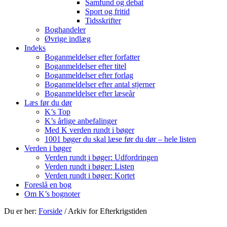
Samfund og debat
Sport og fritid
Tidsskrifter
Boghandeler
Øvrige indlæg
Indeks
Boganmeldelser efter forfatter
Boganmeldelser efter titel
Boganmeldelser efter forlag
Boganmeldelser efter antal stjerner
Boganmeldelser efter læseår
Læs før du dør
K’s Top
K’s årlige anbefalinger
Med K verden rundt i bøger
1001 bøger du skal læse før du dør – hele listen
Verden i bøger
Verden rundt i bøger: Udfordringen
Verden rundt i bøger: Listen
Verden rundt i bøger: Kortet
Foreslå en bog
Om K’s bognoter
Du er her:
Forside
/
Arkiv for Efterkrigstiden