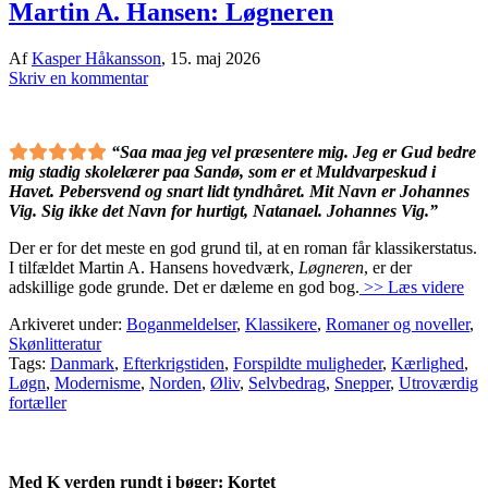
Martin A. Hansen: Løgneren
Af
Kasper Håkansson
,
15. maj 2026
Skriv en kommentar
“Saa maa jeg vel præsentere mig. Jeg er Gud bedre
mig stadig skolelærer paa Sandø, som er et Muldvarpeskud i
Havet. Pebersvend og snart lidt tyndhåret. Mit Navn er Johannes
Vig. Sig ikke det Navn for hurtigt, Natanael. Johannes Vig.”
Der er for det meste en god grund til, at en roman får klassikerstatus.
I tilfældet Martin A. Hansens hovedværk,
Løgneren
, er der
adskillige gode grunde. Det er dæleme en god bog.
>> Læs videre
Arkiveret under:
Boganmeldelser
,
Klassikere
,
Romaner og noveller
,
Skønlitteratur
Tags:
Danmark
,
Efterkrigstiden
,
Forspildte muligheder
,
Kærlighed
,
Løgn
,
Modernisme
,
Norden
,
Øliv
,
Selvbedrag
,
Snepper
,
Utroværdig
fortæller
Med K verden rundt i bøger: Kortet