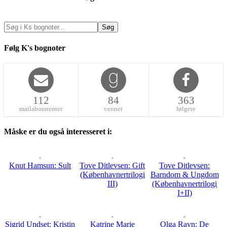
Følg K's bognoter
112
84
363
mailabonnenter
venner
følgere
Måske er du også interesseret i:
Knut Hamsun: Sult
Tove Ditlevsen: Gift
Tove Ditlevsen:
(Københavnertrilogi
Barndom & Ungdom
III)
(Københavnertrilogi
I+II)
Sigrid Undset: Kristin
Katrine Marie
Olga Ravn: De