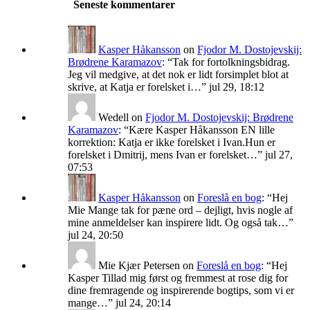
Seneste kommentarer
Kasper Håkansson
on
Fjodor M. Dostojevskij:
Brødrene Karamazov
: “
Tak for fortolkningsbidrag.
Jeg vil medgive, at det nok er lidt forsimplet blot at
skrive, at Katja er forelsket i…
”
jul 29, 18:12
Wedell
on
Fjodor M. Dostojevskij: Brødrene
Karamazov
: “
Kære Kasper Håkansson EN lille
korrektion: Katja er ikke forelsket i Ivan.Hun er
forelsket i Dmitrij, mens Ivan er forelsket…
”
jul 27,
07:53
Kasper Håkansson
on
Foreslå en bog
: “
Hej
Mie Mange tak for pæne ord – dejligt, hvis nogle af
mine anmeldelser kan inspirere lidt. Og også tak…
”
jul 24, 20:50
Mie Kjær Petersen
on
Foreslå en bog
: “
Hej
Kasper Tillad mig først og fremmest at rose dig for
dine fremragende og inspirerende bogtips, som vi er
mange…
”
jul 24, 20:14