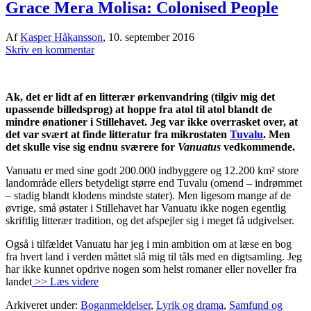
Grace Mera Molisa: Colonised People
Af
Kasper Håkansson
,
10. september 2016
Skriv en kommentar
Ak, det er lidt af en litterær ørkenvandring (tilgiv mig det
upassende billedsprog) at hoppe fra atol til atol blandt de
mindre ønationer i Stillehavet. Jeg var ikke overrasket over, at
det var svært at finde litteratur fra mikrostaten
Tuvalu
. Men
det skulle vise sig endnu sværere for
Vanuatus
vedkommende.
Vanuatu er med sine godt 200.000 indbyggere og 12.200 km² store
landområde ellers betydeligt større end Tuvalu (omend – indrømmet
– stadig blandt klodens mindste stater). Men ligesom mange af de
øvrige, små østater i Stillehavet har Vanuatu ikke nogen egentlig
skriftlig litterær tradition, og det afspejler sig i meget få udgivelser.
Også i tilfældet Vanuatu har jeg i min ambition om at læse en bog
fra hvert land i verden måttet slå mig til tåls med en digtsamling. Jeg
har ikke kunnet opdrive nogen som helst romaner eller noveller fra
landet
>> Læs videre
Arkiveret under:
Boganmeldelser
,
Lyrik og drama
,
Samfund og