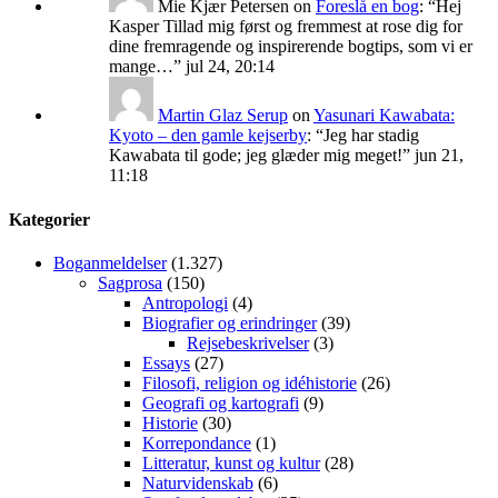
Mie Kjær Petersen
on
Foreslå en bog
: “
Hej
Kasper Tillad mig først og fremmest at rose dig for
dine fremragende og inspirerende bogtips, som vi er
mange…
”
jul 24, 20:14
Martin Glaz Serup
on
Yasunari Kawabata:
Kyoto – den gamle kejserby
: “
Jeg har stadig
Kawabata til gode; jeg glæder mig meget!
”
jun 21,
11:18
Kategorier
Boganmeldelser
(1.327)
Sagprosa
(150)
Antropologi
(4)
Biografier og erindringer
(39)
Rejsebeskrivelser
(3)
Essays
(27)
Filosofi, religion og idéhistorie
(26)
Geografi og kartografi
(9)
Historie
(30)
Korrepondance
(1)
Litteratur, kunst og kultur
(28)
Naturvidenskab
(6)