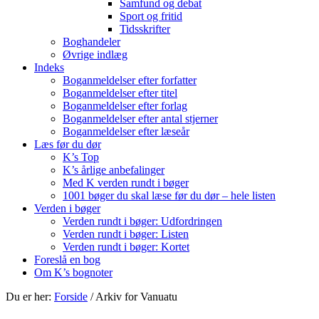
Samfund og debat
Sport og fritid
Tidsskrifter
Boghandeler
Øvrige indlæg
Indeks
Boganmeldelser efter forfatter
Boganmeldelser efter titel
Boganmeldelser efter forlag
Boganmeldelser efter antal stjerner
Boganmeldelser efter læseår
Læs før du dør
K’s Top
K’s årlige anbefalinger
Med K verden rundt i bøger
1001 bøger du skal læse før du dør – hele listen
Verden i bøger
Verden rundt i bøger: Udfordringen
Verden rundt i bøger: Listen
Verden rundt i bøger: Kortet
Foreslå en bog
Om K’s bognoter
Du er her:
Forside
/
Arkiv for Vanuatu