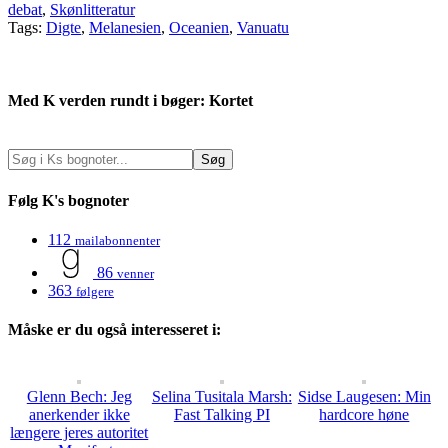
debat
,
Skønlitteratur
Tags:
Digte
,
Melanesien
,
Oceanien
,
Vanuatu
Med K verden rundt i bøger: Kortet
Følg K's bognoter
112
mailabonnenter
86
venner
363
følgere
Måske er du også interesseret i:
Glenn Bech: Jeg
Selina Tusitala Marsh:
Sidse Laugesen: Min
anerkender ikke
Fast Talking PI
hardcore høne
længere jeres autoritet