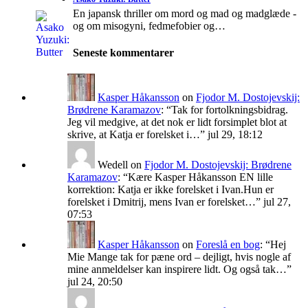
En japansk thriller om mord og mad og madglæde -
og om misogyni, fedmefobier og…
Seneste kommentarer
Kasper Håkansson
on
Fjodor M. Dostojevskij:
Brødrene Karamazov
: “
Tak for fortolkningsbidrag.
Jeg vil medgive, at det nok er lidt forsimplet blot at
skrive, at Katja er forelsket i…
”
jul 29, 18:12
Wedell
on
Fjodor M. Dostojevskij: Brødrene
Karamazov
: “
Kære Kasper Håkansson EN lille
korrektion: Katja er ikke forelsket i Ivan.Hun er
forelsket i Dmitrij, mens Ivan er forelsket…
”
jul 27,
07:53
Kasper Håkansson
on
Foreslå en bog
: “
Hej
Mie Mange tak for pæne ord – dejligt, hvis nogle af
mine anmeldelser kan inspirere lidt. Og også tak…
”
jul 24, 20:50