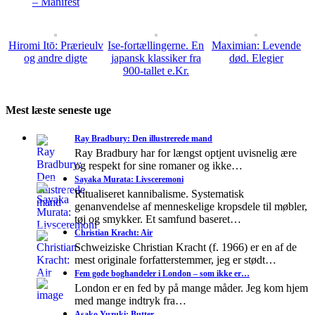
– Manifest
Hiromi Itō: Prærieulv
Ise-fortællingerne. En
Maximian: Levende
og andre digte
japansk klassiker fra
død. Elegier
900-tallet e.Kr.
Mest læste seneste uge
Ray Bradbury: Den illustrerede mand
Ray Bradbury har for længst optjent uvisnelig ære
og respekt for sine romaner og ikke…
Sayaka Murata: Livsceremoni
Ritualiseret kannibalisme. Systematisk
genanvendelse af menneskelige kropsdele til møbler,
tøj og smykker. Et samfund baseret…
Christian Kracht: Air
Schweiziske Christian Kracht (f. 1966) er en af de
mest originale forfatterstemmer, jeg er stødt…
Fem gode boghandeler i London – som ikke er…
London er en fed by på mange måder. Jeg kom hjem
med mange indtryk fra…
Asako Yuzuki: Butter