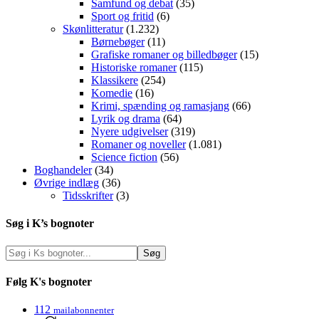
Samfund og debat
(35)
Sport og fritid
(6)
Skønlitteratur
(1.232)
Børnebøger
(11)
Grafiske romaner og billedbøger
(15)
Historiske romaner
(115)
Klassikere
(254)
Komedie
(16)
Krimi, spænding og ramasjang
(66)
Lyrik og drama
(64)
Nyere udgivelser
(319)
Romaner og noveller
(1.081)
Science fiction
(56)
Boghandeler
(34)
Øvrige indlæg
(36)
Tidsskrifter
(3)
Søg i K’s bognoter
Følg K's bognoter
112
mailabonnenter