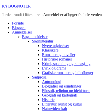
K's BOGNOTER
Jorden rundt i litteraturen: Anmeldelser af bøger fra hele verden
Forside
Bloggen
Anmeldelser
Boganmeldelser
Skønlitteratur
Nyere udgivelser
Klassikere
Romaner og noveller
Historiske romaner
Krimi, spænding og ramasjang
Lyrik og drama
Grafiske romaner og billedbøger
Sagprosa
Antropologi
Biografier og erindringer
Filosofi, religion og idéhistorie
Geografi og kartografi
Historie
Litteratur, kunst og kultur
Naturvidenskab