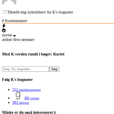
Tilmeld mig nyhedsbrev fra K's bognoter
0
Kommentarer
nyeste
ældste
flest stemmer
Med K verden rundt i bøger: Kortet
Følg K's bognoter
112
mailabonnenter
84
venner
363
følgere
Måske er du også interesseret i: