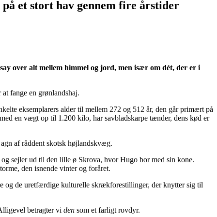
å et stort hav gennem fire årstider
ssay over alt mellem himmel og jord, men især om dét, der er i
 at fange en grønlandshaj.
nkelte eksemplarers alder til mellem 272 og 512 år, den går primært på
g med en vægt op til 1.200 kilo, har savbladskarpe tænder, dens kød er
 agn af råddent skotsk højlandskvæg.
n og sejler ud til den lille ø Skrova, hvor Hugo bor med sin kone.
orme, den isnende vinter og foråret.
g de uretfærdige kulturelle skrækforestillinger, der knytter sig til
Alligevel betragter vi
den
som et farligt rovdyr.