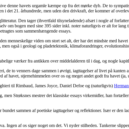
hive denne havets urgamle kæmpe op fra det mørke dyb. De to sympatiske
n i det 21. århundrede, men uden den drivkraft, der kommer af overle
glitteratur. Den tager (ihvertfald tilsyneladende) afsæt i nogle af forfatt
lv om bogen med sine 395 sider inkl. noter naturligvis er alt for lang ti
ad betragtes som sammenhængende essays.
n menneskelige viden om stort set alt, der har det mindste med havet at
 men også i geologi og pladetektonik, klimaforandringer, evolutionshist
kabelige værker fra antikken over middelalderen til i dag, og nogle kap
eri, de to venners dage sammen i øvrigt, iagttagelser af livet på kanten a
 af havet, stjernehimmelen over os og meget andet godt fra havet (ja, 
ghieri til Rimbaud, James Joyce, Daniel Defoe og (naturligvis)
Herman 
g, men Strøksnes mestrer det klassiske essays virkemidler, han fortælle
bundet sammen af poetiske iagttagelser og reflektioner. Især er den lade
. Ingen af os siger noget om det. Vi nyder stilheden. Tankerne slippe