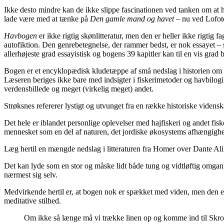
Ikke desto mindre kan de ikke slippe fascinationen ved tanken om at 
lade være med at tænke på
Den gamle mand og havet
– nu ved Lofote
Havbogen
er ikke rigtig skønlitteratur, men den er heller ikke rigtig fa
autofiktion. Den genrebetegnelse, der rammer bedst, er nok essayet – se
allerhøjeste grad essayistisk og bogens 39 kapitler kan til en vis gr
Bogen er et encyklopædisk kludetæppe af små nedslag i historien om de
Læseren beriges ikke bare med indsigter i fiskerimetoder og havbilogi,
verdensbillede og meget (virkelig meget) andet.
Strøksnes refererer lystigt og utvunget fra en række historiske videns
Det hele er iblandet personlige oplevelser med hajfiskeri og andet fisk
mennesket som en del af naturen, det jordiske økosystems afhængighed
Læg hertil en mængde nedslag i litteraturen fra Homer over Dante Ali
Det kan lyde som en stor og måske lidt både tung og vidtløftig omgan
nærmest sig selv.
Medvirkende hertil er, at bogen nok er spækket med viden, men den er 
meditative stilhed.
Om ikke så længe må vi trække linen op og komme ind til Skrova