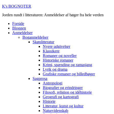
K's BOGNOTER
Jorden rundt i litteraturen: Anmeldelser af bøger fra hele verden
Forside
Bloggen
Anmeldelser
Boganmeldelser
Skønlitteratur
Nyere udgivelser
Klassikere
Romaner og noveller
Historiske romaner
Krimi, spænding og ramasjang
Lyrik og drama
Grafiske romaner og billedbøger
Sagprosa
Antropologi
Biografier og erindringer
Filosofi, religion og idéhistorie
Geografi og kartografi
Historie
Litteratur, kunst og kultur
Naturvidenskab