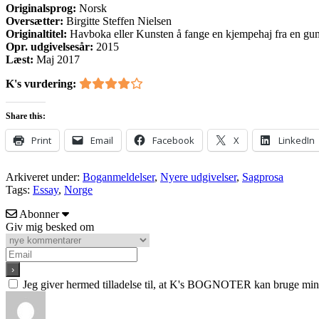
Originalsprog:
Norsk
Oversætter:
Birgitte Steffen Nielsen
Originaltitel:
Havboka eller Kunsten å fange en kjempehaj fra en gumm
Opr. udgivelsesår:
2015
Læst:
Maj 2017
K's vurdering:
Share this:
Print
Email
Facebook
X
LinkedIn
Arkiveret under:
Boganmeldelser
,
Nyere udgivelser
,
Sagprosa
Tags:
Essay
,
Norge
Abonner
Giv mig besked om
Jeg giver hermed tilladelse til, at K's BOGNOTER kan bruge min e