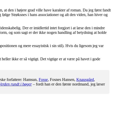
at den i højere grad ville have karakter af roman. Da jeg først fandt
 følge Strøksnes i hans associationer og alt den viden, han hiver og
nskabelig. Der er imidlertid intet forgjort i at læse den i mindre
e form, og som sagt er der ikke nogen handling af betydning at holde
positionen og mere essayistisk i sin stil). Hvis du ligesom jeg var
eller ikke er så vigtigt. Det vigtige er at være på havet i gode
rske forfattere: Hamsun,
Fosse
, Fosnes Hansen,
Knausgård
,
Verden rundt i bøger
– fordi han er den første nordmand, jeg læser