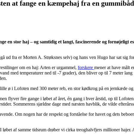
ten at fange en kæmpehaj fra en gummibåd p
ge en stor haj – og samtidig et langt, fascinerende og fornøjeligt e
gå ud fra er Morten A. Strøksnes selv) og hans ven Hugo har sat sig for
restilinger om en haj: Arten er urgammel,
forskere
mener at have målt e
 vand med temperaturer ned til -7 grader), den bliver op til 7 meter lan
den.
lle ø i Lofoten med 300 meter reb, en stor kødkrog på en jernkæde og
en flyver fire gange i løbet af året, én gang i hver årstid, op til Lofote
rstider. Sommerens sjældne dage med næsten havblik, de vilde efterårsst
vende. Om nogen har de respekt og forståelse for havet og dets beboere o
 I løbet af samme tidsrum drøber vi cirka treoghalvfjers millioner hajer. 