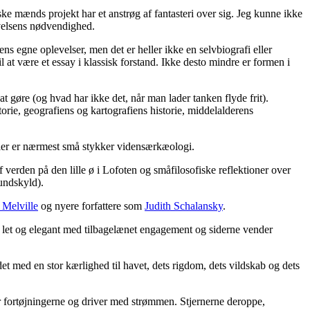
 mænds projekt har et anstrøg af fantasteri over sig. Jeg kunne ikke
velsens nødvendighed.
erens egne oplevelser, men det er heller ikke en selvbiografi eller
l at være et essay i klassisk forstand. Ikke desto mindre er formen i
 gøre (og hvad har ikke det, når man lader tanken flyde frit).
orie, geografiens og kartografiens historie, middelalderens
itler er nærmest små stykker vidensærkæologi.
f verden på den lille ø i Lofoten og småfilosofiske reflektioner over
undskyld).
Melville
og nyere forfattere som
Judith Schalansky
.
r let og elegant med tilbagelænet engagement og siderne vender
t med en stor kærlighed til havet, dets rigdom, dets vildskab og dets
r fortøjningerne og driver med strømmen. Stjernerne deroppe,