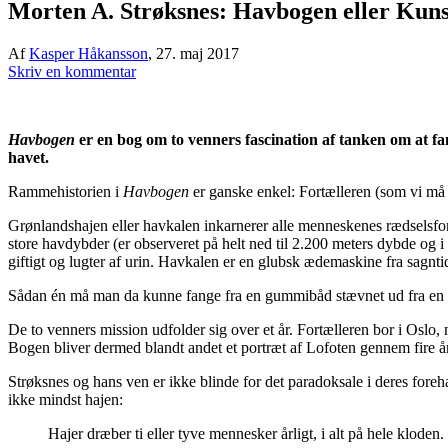
Morten A. Strøksnes: Havbogen eller Kuns
Af
Kasper Håkansson
,
27. maj 2017
Skriv en kommentar
Havbogen
er en bog om to venners fascination af tanken om at fan
havet.
Rammehistorien i
Havbogen
er ganske enkel: Fortælleren (som vi må 
Grønlandshajen eller havkalen inkarnerer alle menneskenes rædselsfo
store havdybder (er observeret på helt ned til 2.200 meters dybde og i
giftigt og lugter af urin. Havkalen er en glubsk ædemaskine fra sagnti
Sådan én må man da kunne fange fra en gummibåd stævnet ud fra en li
De to venners mission udfolder sig over et år. Fortælleren bor i Oslo, m
Bogen bliver dermed blandt andet et portræt af Lofoten gennem fire å
Strøksnes og hans ven er ikke blinde for det paradoksale i deres foreha
ikke mindst hajen:
Hajer dræber ti eller tyve mennesker årligt, i alt på hele kloden.