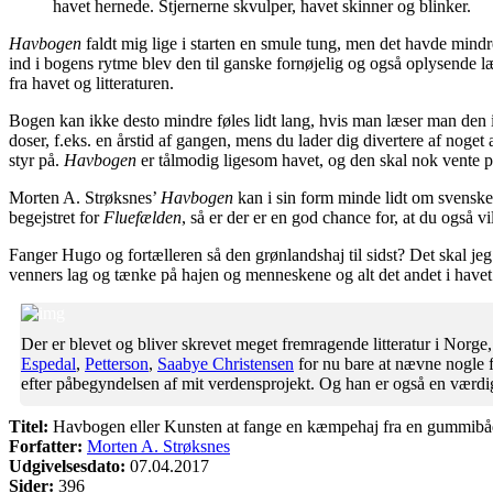
havet hernede. Stjernerne skvulper, havet skinner og blinker.
Havbogen
faldt mig lige i starten en smule tung, men det havde mind
ind i bogens rytme blev den til ganske fornøjelig og også oplysende læ
fra havet og litteraturen.
Bogen kan ikke desto mindre føles lidt lang, hvis man læser man den i 
doser, f.eks. en årstid af gangen, mens du lader dig divertere af noget
styr på.
Havbogen
er tålmodig ligesom havet, og den skal nok vente 
Morten A. Strøksnes’
Havbogen
kan i sin form minde lidt om svensk
begejstret for
Fluefælden
, så er der er en god chance for, at du også v
Fanger Hugo og fortælleren så den grønlandshaj til sidst? Det skal jeg 
venners lag og tænke på hajen og menneskene og alt det andet i havet 
Der er blevet og bliver skrevet meget fremragende litteratur i Norg
Espedal
,
Petterson
,
Saabye Christensen
for nu bare at nævne nogle f
efter påbegyndelsen af mit verdensprojekt. Og han er også en værdig 
Titel:
Havbogen eller Kunsten at fange en kæmpehaj fra en gummibåd p
Forfatter:
Morten A. Strøksnes
Udgivelsesdato:
07.04.2017
Sider:
396