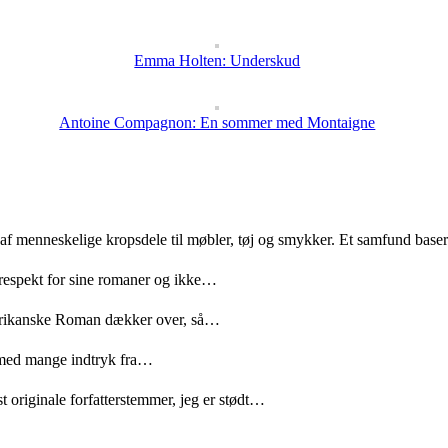
Emma Holten: Underskud
Antoine Compagnon: En sommer med Montaigne
 af menneskelige kropsdele til møbler, tøj og smykker. Et samfund bas
 respekt for sine romaner og ikke…
merikanske Roman dækker over, så…
med mange indtryk fra…
t originale forfatterstemmer, jeg er stødt…