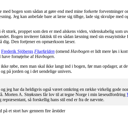
re med bogen som sådan at gøre end med mine forkerte forventninger om, 
sning. Jeg kan anbefale bare at læne sig tilbge, lade sig skvulpe med og
ét stræk, proppet som den er med alskens viden, videnskabelig som uvide
 andet. Bogen inviterer faktisk til en sådan læsning med sin essayistisk
på dig. Den fortjener en opmærksom læser.
e
Frederik Sjöbergs
Fluefælden
(omend
Havbogen
er lidt mere løs i kom
il have fornøjelse af
Havbogen
.
ikke røbe, men man skal ikke langt ind i bogen, før man opdager, at det h
og på jorden og i det uendelige univers.
e, og jeg har da heldigvis også været omkring en række virkelig gode no
å. Morten A. Strøksnes får lov til at tegne Norge i min læseudfordring
repræsentant, så forskellig hans stil end er fra de nævnte.
å et stort hav gennem fire årstider