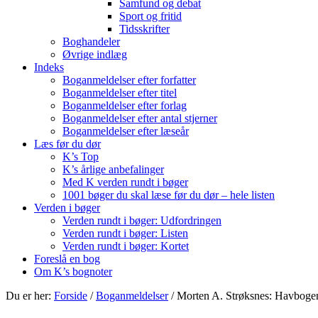
Samfund og debat
Sport og fritid
Tidsskrifter
Boghandeler
Øvrige indlæg
Indeks
Boganmeldelser efter forfatter
Boganmeldelser efter titel
Boganmeldelser efter forlag
Boganmeldelser efter antal stjerner
Boganmeldelser efter læseår
Læs før du dør
K’s Top
K’s årlige anbefalinger
Med K verden rundt i bøger
1001 bøger du skal læse før du dør – hele listen
Verden i bøger
Verden rundt i bøger: Udfordringen
Verden rundt i bøger: Listen
Verden rundt i bøger: Kortet
Foreslå en bog
Om K’s bognoter
Du er her:
Forside
/
Boganmeldelser
/
Morten A. Strøksnes: Havbogen 