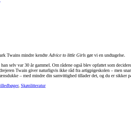
Mark Twains mindre kendte
Advice to little Girls
gør vi en undtagelse.
a han selv var 30 år gammel. Om rådene også blev opfattet som decider
drejeren Twain giver naturligvis ikke råd fra artigpigeskolen – men sna
lænsdukke – med mindre din samvittighed tillader det, og du er sikker p
illedbøger
,
Skønlitteratur