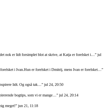
et nok er lidt forsimplet blot at skrive, at Katja er forelsket i…
”
jul
orelsket i Ivan.Hun er forelsket i Dmitrij, mens Ivan er forelsket…
”
nspirere lidt. Og også tak…
”
jul 24, 20:50
nspirerende bogtips, som vi er mange…
”
jul 24, 20:14
mig meget!
”
jun 21, 11:18