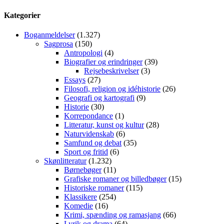
Kategorier
Boganmeldelser
(1.327)
Sagprosa
(150)
Antropologi
(4)
Biografier og erindringer
(39)
Rejsebeskrivelser
(3)
Essays
(27)
Filosofi, religion og idéhistorie
(26)
Geografi og kartografi
(9)
Historie
(30)
Korrepondance
(1)
Litteratur, kunst og kultur
(28)
Naturvidenskab
(6)
Samfund og debat
(35)
Sport og fritid
(6)
Skønlitteratur
(1.232)
Børnebøger
(11)
Grafiske romaner og billedbøger
(15)
Historiske romaner
(115)
Klassikere
(254)
Komedie
(16)
Krimi, spænding og ramasjang
(66)
Lyrik og drama
(64)