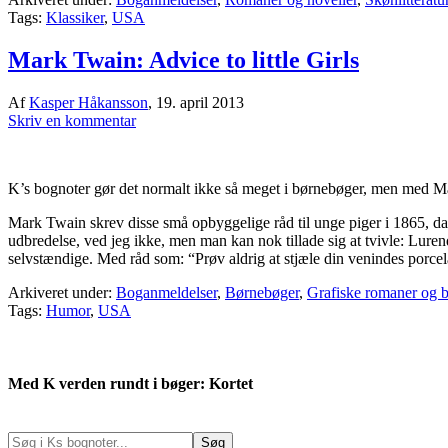
Tags:
Klassiker
,
USA
Mark Twain: Advice to little Girls
Af
Kasper Håkansson
,
19. april 2013
Skriv en kommentar
K’s bognoter gør det normalt ikke så meget i børnebøger, men med 
Mark Twain skrev disse små opbyggelige råd til unge piger i 1865, d
udbredelse, ved jeg ikke, men man kan nok tillade sig at tvivle: Luren
selvstændige. Med råd som: “Prøv aldrig at stjæle din venindes porce
Arkiveret under:
Boganmeldelser
,
Børnebøger
,
Grafiske romaner og b
Tags:
Humor
,
USA
Med K verden rundt i bøger: Kortet