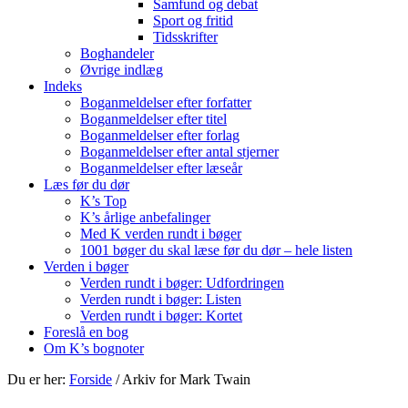
Samfund og debat
Sport og fritid
Tidsskrifter
Boghandeler
Øvrige indlæg
Indeks
Boganmeldelser efter forfatter
Boganmeldelser efter titel
Boganmeldelser efter forlag
Boganmeldelser efter antal stjerner
Boganmeldelser efter læseår
Læs før du dør
K’s Top
K’s årlige anbefalinger
Med K verden rundt i bøger
1001 bøger du skal læse før du dør – hele listen
Verden i bøger
Verden rundt i bøger: Udfordringen
Verden rundt i bøger: Listen
Verden rundt i bøger: Kortet
Foreslå en bog
Om K’s bognoter
Du er her:
Forside
/
Arkiv for Mark Twain