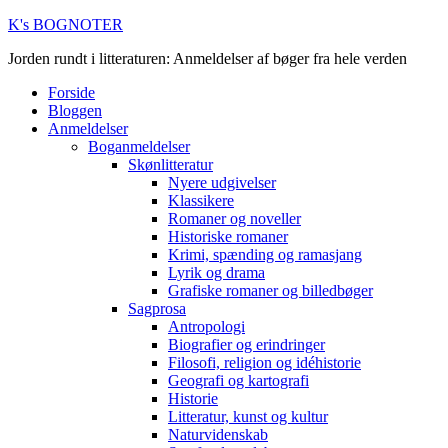
K's BOGNOTER
Jorden rundt i litteraturen: Anmeldelser af bøger fra hele verden
Forside
Bloggen
Anmeldelser
Boganmeldelser
Skønlitteratur
Nyere udgivelser
Klassikere
Romaner og noveller
Historiske romaner
Krimi, spænding og ramasjang
Lyrik og drama
Grafiske romaner og billedbøger
Sagprosa
Antropologi
Biografier og erindringer
Filosofi, religion og idéhistorie
Geografi og kartografi
Historie
Litteratur, kunst og kultur
Naturvidenskab