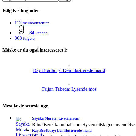
Følg K's bognoter
112
mailabonnenter
84
venner
363
følgere
Måske er du også interesseret i:
Ray Bradbury: Den illustrerede mand
Taijun Takeda: Lysende mos
Mest læste seneste uge
Sayaka Murata: Livsceremoni
Ritualiseret kannibalisme. Systematisk genanvendelse
Ray Bradbury: Den illustrerede mand