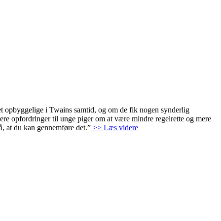
et opbyggelige i Twains samtid, og om de fik nogen synderlig
rere opfordringer til unge piger om at være mindre regelrette og mere
å, at du kan gennemføre det.”
>> Læs videre