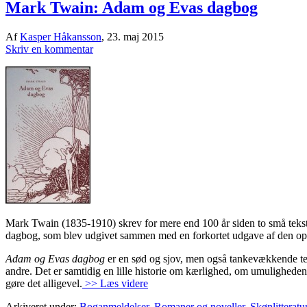
Mark Twain: Adam og Evas dagbog
Af
Kasper Håkansson
,
23. maj 2015
Skriv en kommentar
Mark Twain (1835-1910) skrev for mere end 100 år siden to små tekst
dagbog, som blev udgivet sammen med en forkortet udgave af den o
Adam og Evas dagbog
er en sød og sjov, men også tankevækkende teks
andre. Det er samtidig en lille historie om kærlighed, om umulighed
gøre det alligevel.
>> Læs videre
Arkiveret under:
Boganmeldelser
,
Romaner og noveller
,
Skønlitteratu