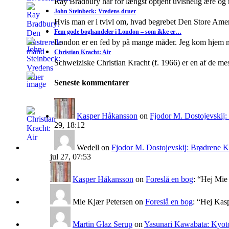
Ray Bradbury har for længst optjent uvisnelig ære og
John Steinbeck: Vredens druer
Hvis man er i tvivl om, hvad begrebet Den Store A
Fem gode boghandeler i London – som ikke er…
London er en fed by på mange måder. Jeg kom hjem 
Christian Kracht: Air
Schweiziske Christian Kracht (f. 1966) er en af de mes
Seneste kommentarer
Kasper Håkansson
on
Fjodor M. Dostojevskij
29, 18:12
Wedell
on
Fjodor M. Dostojevskij: Brødrene 
jul 27, 07:53
Kasper Håkansson
on
Foreslå en bog
: “
Hej Mie 
Mie Kjær Petersen
on
Foreslå en bog
: “
Hej Kasp
Martin Glaz Serup
on
Yasunari Kawabata: Kyoto