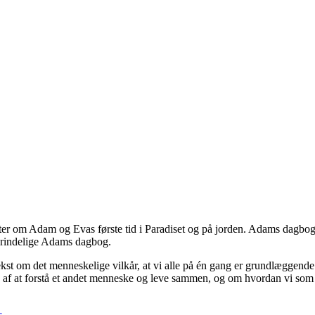
er om Adam og Evas første tid i Paradiset og på jorden. Adams dagbog
prindelige Adams dagbog.
t om det menneskelige vilkår, at vi alle på én gang er grundlæggende a
en af at forstå et andet menneske og leve sammen, og om hvordan vi som
r