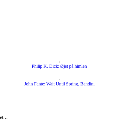
Philip K. Dick: Øjet på himlen
John Fante: Wait Until Spring, Bandini
eret…