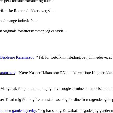
 respekt for sine romaner og ikke…
merikanske Roman dækker over, så…
med mange indtryk fra…
t originale forfatterstemmer, jeg er stødt…
: Brødrene Karamazov
: “
Tak for fortolkningsbidrag. Jeg vil medgive, at d
Karamazov
: “
Kære Kasper Håkansson EN lille korrektion: Katja er ikke f
Mange tak for pæne ord – dejligt, hvis nogle af mine anmeldelser kan i
er Tillad mig først og fremmest at rose dig for dine fremragende og i
 – den gamle kejserby
: “
Jeg har stadig Kawabata til gode; jeg glæder 