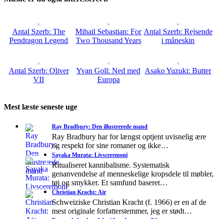
Antal Szerb: The
Mihail Sebastian: For
Antal Szerb: Rejsende
Pendragon Legend
Two Thousand Years
i måneskin
Antal Szerb: Oliver
Yvan Goll: Ned med
Asako Yuzuki: Butter
VII
Europa
Mest læste seneste uge
Ray Bradbury: Den illustrerede mand
Ray Bradbury har for længst optjent uvisnelig ære
og respekt for sine romaner og ikke…
Sayaka Murata: Livsceremoni
Ritualiseret kannibalisme. Systematisk
genanvendelse af menneskelige kropsdele til møbler,
tøj og smykker. Et samfund baseret…
Christian Kracht: Air
Schweiziske Christian Kracht (f. 1966) er en af de
mest originale forfatterstemmer, jeg er stødt…