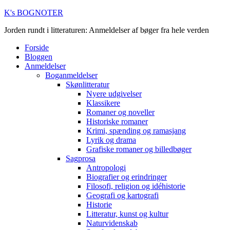
K's BOGNOTER
Jorden rundt i litteraturen: Anmeldelser af bøger fra hele verden
Forside
Bloggen
Anmeldelser
Boganmeldelser
Skønlitteratur
Nyere udgivelser
Klassikere
Romaner og noveller
Historiske romaner
Krimi, spænding og ramasjang
Lyrik og drama
Grafiske romaner og billedbøger
Sagprosa
Antropologi
Biografier og erindringer
Filosofi, religion og idéhistorie
Geografi og kartografi
Historie
Litteratur, kunst og kultur
Naturvidenskab