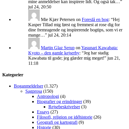
mine anmeldelser kan inspirere lidt. Og også tak…
”
jul 24, 20:50
Mie Kjær Petersen
on
Foreslå en bog
: “
Hej
Kasper Tillad mig først og fremmest at rose dig for
dine fremragende og inspirerende bogtips, som vi er
mange…
”
jul 24, 20:14
Martin Glaz Serup
on
Yasunari Kawabata:
Kyoto – den gamle kejserby
: “
Jeg har stadig
Kawabata til gode; jeg glæder mig meget!
”
jun 21,
11:18
Kategorier
Boganmeldelser
(1.327)
Sagprosa
(150)
Antropologi
(4)
Biografier og erindringer
(39)
Rejsebeskrivelser
(3)
Essays
(27)
Filosofi, religion og idéhistorie
(26)
Geografi og kartografi
(9)
Historie
(30)