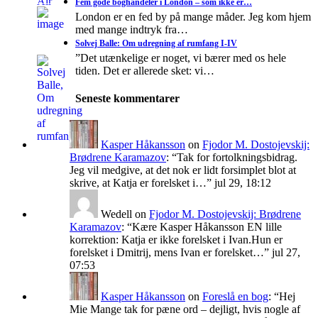
Fem gode boghandeler i London – som ikke er…
London er en fed by på mange måder. Jeg kom hjem
med mange indtryk fra…
Solvej Balle: Om udregning af rumfang I-IV
”Det utænkelige er noget, vi bærer med os hele
tiden. Det er allerede sket: vi…
Seneste kommentarer
Kasper Håkansson
on
Fjodor M. Dostojevskij:
Brødrene Karamazov
: “
Tak for fortolkningsbidrag.
Jeg vil medgive, at det nok er lidt forsimplet blot at
skrive, at Katja er forelsket i…
”
jul 29, 18:12
Wedell
on
Fjodor M. Dostojevskij: Brødrene
Karamazov
: “
Kære Kasper Håkansson EN lille
korrektion: Katja er ikke forelsket i Ivan.Hun er
forelsket i Dmitrij, mens Ivan er forelsket…
”
jul 27,
07:53
Kasper Håkansson
on
Foreslå en bog
: “
Hej
Mie Mange tak for pæne ord – dejligt, hvis nogle af