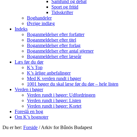
Samfund og debat
Sport og fritid
Tidsskrifter
Boghandeler
Øvrige indlæg
Indeks
Boganmeldelser efter forfatter
Boganmeldelser efter titel
Boganmeldelser efter forlag
Boganmeldelser efter antal stjerner
Boganmeldelser efter læseår
Læs før du dør
K’s Top
K’s årlige anbefalinger
Med K verden rundt i bøger
1001 bøger du skal læse før du dør – hele listen
Verden i bøger
Verden rundt i bøger: Udfordringen
Verden rundt i bøger: Listen
Verden rundt i bøger: Kortet
Foreslå en bog
Om K’s bognoter
Du er her:
Forside
/
Arkiv for Bűnös Budapest