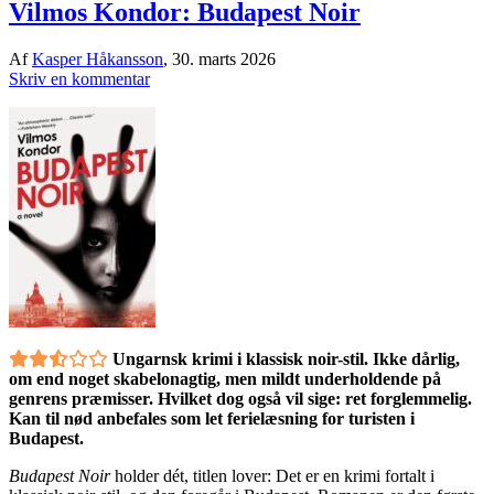
Vilmos Kondor: Budapest Noir
Af
Kasper Håkansson
,
30. marts 2026
Skriv en kommentar
Ungarnsk krimi i klassisk noir-stil. Ikke dårlig,
om end noget skabelonagtig, men mildt underholdende på
genrens præmisser. Hvilket dog også vil sige: ret forglemmelig.
Kan til nød anbefales som let ferielæsning for turisten i
Budapest.
Budapest Noir
holder dét, titlen lover: Det er en krimi fortalt i