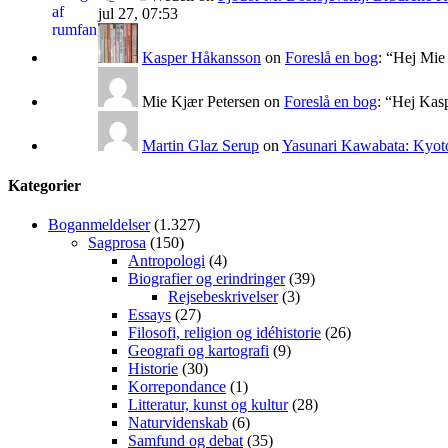
jul 27, 07:53
Kasper Håkansson
on
Foreslå en bog
: “
Hej Mie 
Mie Kjær Petersen
on
Foreslå en bog
: “
Hej Kasp
Martin Glaz Serup
on
Yasunari Kawabata: Kyoto
Kategorier
Boganmeldelser
(1.327)
Sagprosa
(150)
Antropologi
(4)
Biografier og erindringer
(39)
Rejsebeskrivelser
(3)
Essays
(27)
Filosofi, religion og idéhistorie
(26)
Geografi og kartografi
(9)
Historie
(30)
Korrepondance
(1)
Litteratur, kunst og kultur
(28)
Naturvidenskab
(6)
Samfund og debat
(35)