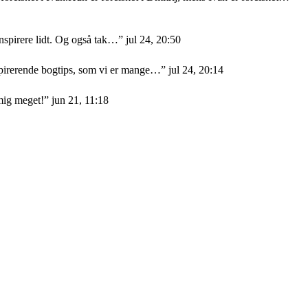
nspirere lidt. Og også tak…
”
jul 24, 20:50
nspirerende bogtips, som vi er mange…
”
jul 24, 20:14
mig meget!
”
jun 21, 11:18