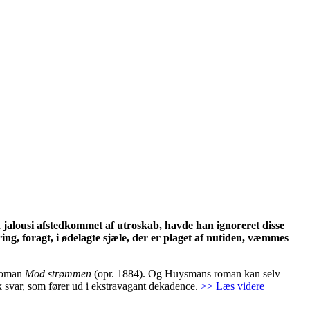
 jalousi afstedkommet af utroskab, havde han ignoreret disse
ng, foragt, i ødelagte sjæle, der er plaget af nutiden, væmmes
 roman
Mod strømmen
(opr. 1884). Og Huysmans roman kan selv
k svar, som fører ud i ekstravagant dekadence.
>> Læs videre