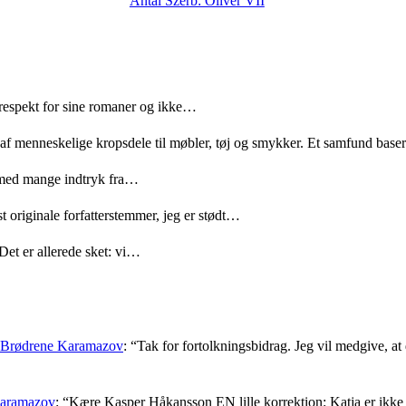
Antal Szerb: Oliver VII
 respekt for sine romaner og ikke…
 af menneskelige kropsdele til møbler, tøj og smykker. Et samfund bas
med mange indtryk fra…
t originale forfatterstemmer, jeg er stødt…
Det er allerede sket: vi…
: Brødrene Karamazov
: “
Tak for fortolkningsbidrag. Jeg vil medgive, at d
Karamazov
: “
Kære Kasper Håkansson EN lille korrektion: Katja er ikke f