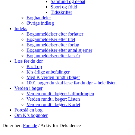
Samfund og debat
Sport og fritid
Tidsskrifter
Boghandeler
Øvrige indlæg
Indeks
Boganmeldelser efter forfatter
Boganmeldelser efter titel
Boganmeldelser efter forlag
Boganmeldelser efter antal stjerner
Boganmeldelser efter læseår
Læs før du dør
K’s Top
K’s årlige anbefalinger
Med K verden rundt i bøger
1001 bøger du skal læse før du dør – hele listen
Verden i bøger
Verden rundt i bøger: Udfordringen
Verden rundt i bøger: Listen
Verden rundt i bøger: Kortet
Foreslå en bog
Om K’s bognoter
Du er her:
Forside
/
Arkiv for Dekadence