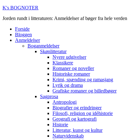
K's BOGNOTER
Jorden rundt i litteraturen: Anmeldelser af bøger fra hele verden
Forside
Bloggen
Anmeldelser
Boganmeldelser
Skønlitteratur
Nyere udgivelser
Klassikere
Romaner og noveller
Historiske romaner
Krimi, spænding og ramasjang
Lyrik og drama
Grafiske romaner og billedbøger
Sagprosa
Antropologi
Biografier og erindringer
Filosofi, religion og idéhistorie
Geografi og kartografi
Historie
Litteratur, kunst og kultur
Naturvidenskab