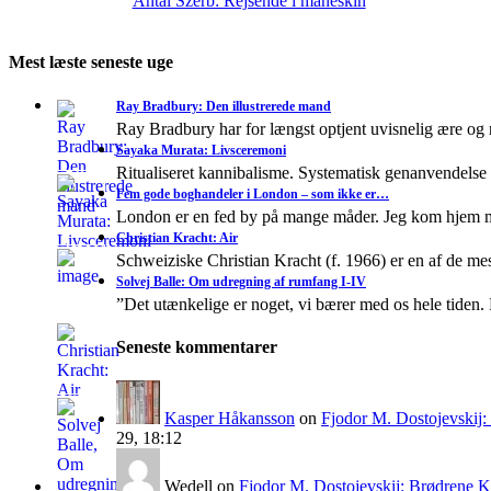
Antal Szerb: Rejsende i måneskin
Mest læste seneste uge
Ray Bradbury: Den illustrerede mand
Ray Bradbury har for længst optjent uvisnelig ære og
Sayaka Murata: Livsceremoni
Ritualiseret kannibalisme. Systematisk genanvendelse
Fem gode boghandeler i London – som ikke er…
London er en fed by på mange måder. Jeg kom hjem 
Christian Kracht: Air
Schweiziske Christian Kracht (f. 1966) er en af de mes
Solvej Balle: Om udregning af rumfang I-IV
”Det utænkelige er noget, vi bærer med os hele tiden. 
Seneste kommentarer
Kasper Håkansson
on
Fjodor M. Dostojevskij
29, 18:12
Wedell
on
Fjodor M. Dostojevskij: Brødrene 