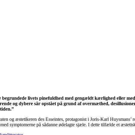
e begrundede livets pinefuldhed med gengældt kærlighed eller med
ende og dybere sår opstået på grund af overmæthed, desillusioneri
tiden.”
okraten og æstetikeren des Esseintes, protagonist i Joris-Karl Huysmans’
 med symptomerne på sådanne ødelagte sjæle. I dette tilfælde et æstetis
kønlitteratur