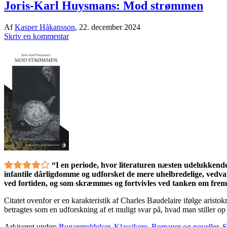
Joris-Karl Huysmans: Mod strømmen
Af
Kasper Håkansson
,
22. december 2024
Skriv en kommentar
“I en periode, hvor literaturen næsten udelukkend
infantile dårligdomme og udforsket de mere uhelbredelige, vedvar
ved fortiden, og som skræmmes og fortvivles ved tanken om frem
Citatet ovenfor er en karakteristik af Charles Baudelaire ifølge arist
betragtes som en udforskning af et muligt svar på, hvad man stiller op
Arkiveret under:
Boganmeldelser
,
Klassikere
,
Romaner og noveller
,
S