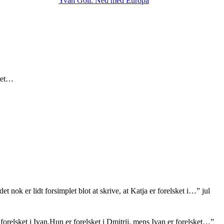
Yvan Goll: Ned med Europa
eret…
et nok er lidt forsimplet blot at skrive, at Katja er forelsket i…
”
jul
orelsket i Ivan.Hun er forelsket i Dmitrij, mens Ivan er forelsket…
”