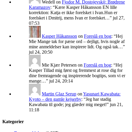
Wedell
on
Fjodor M. Dostojevskij: Brødrene
Karamazov
: “
Kære Kasper Håkansson EN lille
korrektion: Katja er ikke forelsket i Ivan.Hun er
forelsket i Dmitrij, mens Ivan er forelsket…
”
jul 27,
07:53
Kasper Håkansson
on
Foreslå en bog
: “
Hej
Mie Mange tak for pæne ord – dejligt, hvis nogle af
mine anmeldelser kan inspirere lidt. Og også tak…
”
jul 24, 20:50
Mie Kjær Petersen
on
Foreslå en bog
: “
Hej
Kasper Tillad mig først og fremmest at rose dig for
dine fremragende og inspirerende bogtips, som vi er
mange…
”
jul 24, 20:14
Martin Glaz Serup
on
Yasunari Kawabata:
Kyoto – den gamle kejserby
: “
Jeg har stadig
Kawabata til gode; jeg glæder mig meget!
”
jun 21,
11:18
Kategorier