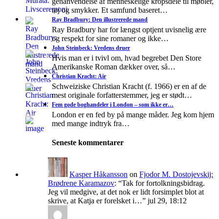
genanvendelse af menneskelige kropsdele til møbler,
tøj og smykker. Et samfund baseret…
Ray Bradbury: Den illustrerede mand
Ray Bradbury har for længst optjent uvisnelig ære
og respekt for sine romaner og ikke…
John Steinbeck: Vredens druer
Hvis man er i tvivl om, hvad begrebet Den Store
Amerikanske Roman dækker over, så…
Christian Kracht: Air
Schweiziske Christian Kracht (f. 1966) er en af de
mest originale forfatterstemmer, jeg er stødt…
Fem gode boghandeler i London – som ikke er…
London er en fed by på mange måder. Jeg kom hjem
med mange indtryk fra…
Seneste kommentarer
Kasper Håkansson
on
Fjodor M. Dostojevskij:
Brødrene Karamazov
: “
Tak for fortolkningsbidrag.
Jeg vil medgive, at det nok er lidt forsimplet blot at
skrive, at Katja er forelsket i…
”
jul 29, 18:12