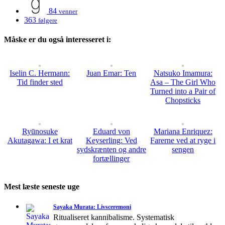
84
venner
363
følgere
Måske er du også interesseret i:
Iselin C. Hermann:
Juan Emar: Ten
Natsuko Imamura:
Tid finder sted
Asa – The Girl Who
Turned into a Pair of
Chopsticks
Ryūnosuke
Eduard von
Mariana Enriquez:
Akutagawa: I et krat
Keyserling: Ved
Farerne ved at ryge i
sydskrænten og andre
sengen
fortællinger
Mest læste seneste uge
Sayaka Murata: Livsceremoni
Ritualiseret kannibalisme. Systematisk