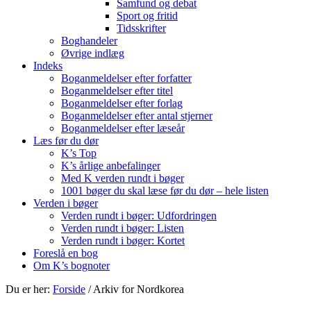
Samfund og debat
Sport og fritid
Tidsskrifter
Boghandeler
Øvrige indlæg
Indeks
Boganmeldelser efter forfatter
Boganmeldelser efter titel
Boganmeldelser efter forlag
Boganmeldelser efter antal stjerner
Boganmeldelser efter læseår
Læs før du dør
K’s Top
K’s årlige anbefalinger
Med K verden rundt i bøger
1001 bøger du skal læse før du dør – hele listen
Verden i bøger
Verden rundt i bøger: Udfordringen
Verden rundt i bøger: Listen
Verden rundt i bøger: Kortet
Foreslå en bog
Om K’s bognoter
Du er her:
Forside
/
Arkiv for Nordkorea