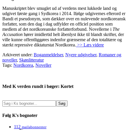
Manuskriptet blev smuglet ud af verdens mest lukkede land og
udgivet første gang i Sydkorea i 2014. Ifølge udgivernes efterord er
Bandi et pseudonym, som dækker over en nulevende nordkoreansk
forfatter, som den dag i dag udfylder en officiel position som
medlem af det nordkoreanske forfatterforbund. Novellerne i
The
Accusation
hører imidlertid helt åbenlyst ikke til blandt skrifter, der
ville kunne offentliggøres indenfor grænserne af den totalitære og
stærkt repressive diktaturstat Nordkorea.
>> Læs videre
Arkiveret under:
Boganmeldelser
,
Nyere udgivelser
,
Romaner og
noveller
,
Skønlitteratur
Tags:
Nordkorea
,
Noveller
Med K verden rundt i bøger: Kortet
Følg K's bognoter
112
mailabonnenter