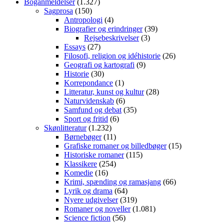
Boganmeldelser
(1.327)
Sagprosa
(150)
Antropologi
(4)
Biografier og erindringer
(39)
Rejsebeskrivelser
(3)
Essays
(27)
Filosofi, religion og idéhistorie
(26)
Geografi og kartografi
(9)
Historie
(30)
Korrepondance
(1)
Litteratur, kunst og kultur
(28)
Naturvidenskab
(6)
Samfund og debat
(35)
Sport og fritid
(6)
Skønlitteratur
(1.232)
Børnebøger
(11)
Grafiske romaner og billedbøger
(15)
Historiske romaner
(115)
Klassikere
(254)
Komedie
(16)
Krimi, spænding og ramasjang
(66)
Lyrik og drama
(64)
Nyere udgivelser
(319)
Romaner og noveller
(1.081)
Science fiction
(56)