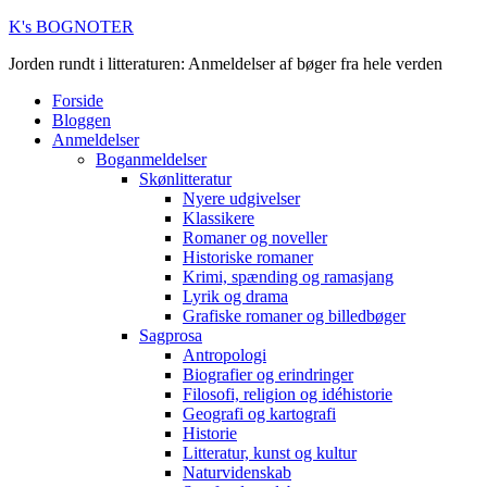
K's BOGNOTER
Jorden rundt i litteraturen: Anmeldelser af bøger fra hele verden
Forside
Bloggen
Anmeldelser
Boganmeldelser
Skønlitteratur
Nyere udgivelser
Klassikere
Romaner og noveller
Historiske romaner
Krimi, spænding og ramasjang
Lyrik og drama
Grafiske romaner og billedbøger
Sagprosa
Antropologi
Biografier og erindringer
Filosofi, religion og idéhistorie
Geografi og kartografi
Historie
Litteratur, kunst og kultur
Naturvidenskab