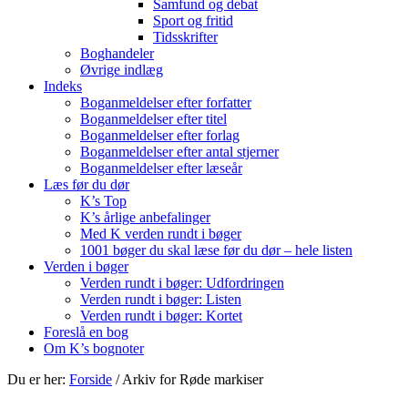
Samfund og debat
Sport og fritid
Tidsskrifter
Boghandeler
Øvrige indlæg
Indeks
Boganmeldelser efter forfatter
Boganmeldelser efter titel
Boganmeldelser efter forlag
Boganmeldelser efter antal stjerner
Boganmeldelser efter læseår
Læs før du dør
K’s Top
K’s årlige anbefalinger
Med K verden rundt i bøger
1001 bøger du skal læse før du dør – hele listen
Verden i bøger
Verden rundt i bøger: Udfordringen
Verden rundt i bøger: Listen
Verden rundt i bøger: Kortet
Foreslå en bog
Om K’s bognoter
Du er her:
Forside
/
Arkiv for Røde markiser