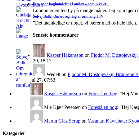
Fem gode boghandeler i London – som ikke er…
London er en fed by på mange måder. Jeg kom hjem 
Solvej Balle: Om udregning af rumfang I-IV
”Det utænkelige er noget, vi bærer med os hele tiden. 
Seneste kommentarer
Kasper Håkansson
on
Fjodor M. Dostojevskij
29, 18:12
Wedell
on
Fjodor M. Dostojevskij: Brødrene 
jul 27, 07:53
Kasper Håkansson
on
Foreslå en bog
: “
Hej Mie 
Mie Kjær Petersen
on
Foreslå en bog
: “
Hej Kasp
Martin Glaz Serup
on
Yasunari Kawabata: Kyoto
Kategorier