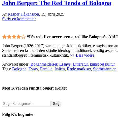
John Berger: The Red Tenda of Bologna
Af
Kasper Håkansson
,
15. april 2025
Skriv en kommentar
“It’s red, I’ve never seen a red like Bologna’s. Ah! 
John Berger (1926-2017) var en engelsk kunstkritiker, essayist, roman
Serien var en kritik af den skjulte ideologi i traditionel, vestlig æstet
standardbegreb i feministisk kulturkritik.
>> Læs videre
Arkiveret under:
Boganmeldelser
,
Essays
,
Litteratur, kunst og kultur
Tags:
Bologna
,
Essay
,
Familie
,
Italien
,
Røde markiser
,
Storbritannien
Med K verden rundt i bøger: Kortet
Følg K's bognoter