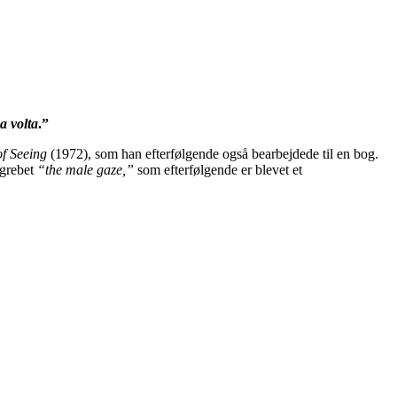
a volta
.”
f Seeing
(1972), som han efterfølgende også bearbejdede til en bog.
egrebet
“the male gaze,”
som efterfølgende er blevet et