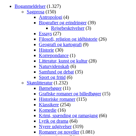
Boganmeldelser
(1.327)
Sagprosa
(150)
Antropologi
(4)
Biografier og erindringer
(39)
Rejsebeskrivelser
(3)
Essays
(27)
Filosofi, religion og idéhistorie
(26)
Geografi og kartografi
(9)
Historie
(30)
Korrepondance
(1)
Litteratur, kunst og kultur
(28)
Naturvidenskab
(6)
Samfund og debat
(35)
Sport og fritid
(6)
Skønlitteratur
(1.232)
Børnebøger
(11)
Grafiske romaner og billedbøger
(15)
Historiske romaner
(115)
Klassikere
(254)
Komedie
(16)
Krimi, spænding og ramasjang
(66)
Lyrik og drama
(64)
Nyere udgivelser
(319)
Romaner og noveller
(1.081)