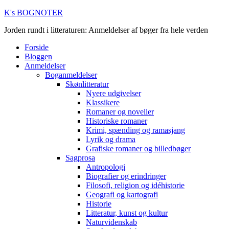
K's BOGNOTER
Jorden rundt i litteraturen: Anmeldelser af bøger fra hele verden
Forside
Bloggen
Anmeldelser
Boganmeldelser
Skønlitteratur
Nyere udgivelser
Klassikere
Romaner og noveller
Historiske romaner
Krimi, spænding og ramasjang
Lyrik og drama
Grafiske romaner og billedbøger
Sagprosa
Antropologi
Biografier og erindringer
Filosofi, religion og idéhistorie
Geografi og kartografi
Historie
Litteratur, kunst og kultur
Naturvidenskab