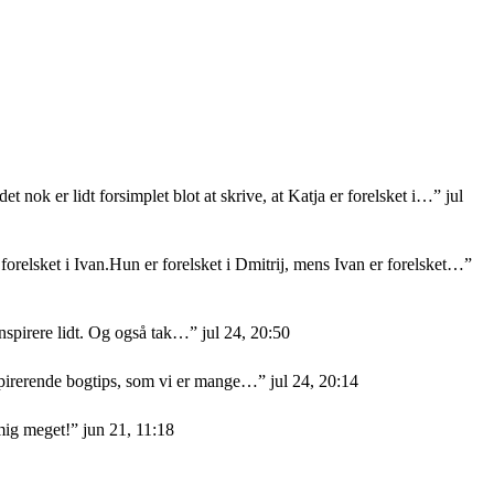
et nok er lidt forsimplet blot at skrive, at Katja er forelsket i…
”
jul
orelsket i Ivan.Hun er forelsket i Dmitrij, mens Ivan er forelsket…
”
nspirere lidt. Og også tak…
”
jul 24, 20:50
nspirerende bogtips, som vi er mange…
”
jul 24, 20:14
mig meget!
”
jun 21, 11:18