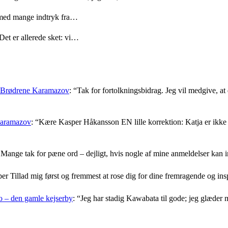
med mange indtryk fra…
Det er allerede sket: vi…
: Brødrene Karamazov
: “
Tak for fortolkningsbidrag. Jeg vil medgive, at d
Karamazov
: “
Kære Kasper Håkansson EN lille korrektion: Katja er ikke f
Mange tak for pæne ord – dejligt, hvis nogle af mine anmeldelser kan i
er Tillad mig først og fremmest at rose dig for dine fremragende og i
 – den gamle kejserby
: “
Jeg har stadig Kawabata til gode; jeg glæder 