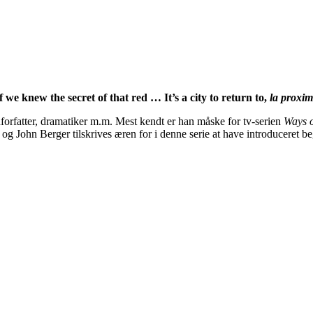
If we knew the secret of that red … It’s a city to return to,
la proxim
forfatter, dramatiker m.m. Mest kendt er han måske for tv-serien
Ways o
ik, og John Berger tilskrives æren for i denne serie at have introduceret b