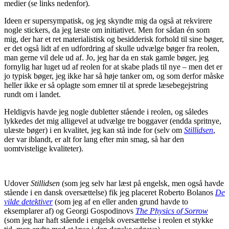
medier (se links nedenfor).
Ideen er supersympatisk, og jeg skyndte mig da også at rekvirere
nogle stickers, da jeg læste om initiativet. Men for sådan én som
mig, der har et ret materialistisk og besidderisk forhold til sine bøger,
er det også lidt af en udfordring af skulle udvælge bøger fra reolen,
man gerne vil dele ud af. Jo, jeg har da en stak gamle bøger, jeg
fornylig har luget ud af reolen for at skabe plads til nye – men det er
jo typisk bøger, jeg ikke har så høje tanker om, og som derfor måske
heller ikke er så oplagte som emner til at sprede læsebegejstring
rundt om i landet.
Heldigvis havde jeg nogle dubletter stående i reolen, og således
lykkedes det mig alligevel at udvælge tre boggaver (endda spritnye,
ulæste bøger) i en kvalitet, jeg kan stå inde for (selv om
Stillidsen
,
der var iblandt, er alt for lang efter min smag, så har den
uomtvistelige kvaliteter).
Udover
Stillidsen
(som jeg selv har læst på engelsk, men også havde
stående i en dansk oversættelse) fik jeg placeret Roberto Bolanos
De
vilde detektiver
(som jeg af en eller anden grund havde to
eksemplarer af) og Georgi Gospodinovs
The Physics of Sorrow
(som jeg har haft stående i engelsk oversættelse i reolen et stykke