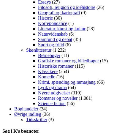
Essays
(27)
Filosofi, religion og idéhistorie
(26)
Geografi og kartografi
(9)
Historie
(30)
Korrepondance
(1)
Litteratur, kunst og kultur
(28)
Naturvidenskab
(6)
Samfund og debat
(35)
Sport og fritid
(6)
Skønlitteratur
(1.232)
Børnebøger
(11)
Grafiske romaner og billedbøger
(15)
Historiske romaner
(115)
Klassikere
(254)
Komedie
(16)
Krimi, spænding og ramasjang
(66)
Lyrik og drama
(64)
Nyere udgivelser
(319)
Romaner og noveller
(1.081)
Science fiction
(56)
Boghandeler
(34)
Øvrige indlæg
(36)
Tidsskrifter
(3)
Søg i K’s bognoter