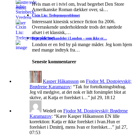
Hvis man er i tvivl om, hvad begrebet Den Store
Amerikanske Roman dækker over, så…
Cixin Liu: Trelegemeproblemet
Interessant kinesisk science fiction fra 2006.
Overraskende underholdende trods det nørdede
afsæt i et klassisk,…
Fem gode boghandeler i London – som ikke er…
London er en fed by på mange måder. Jeg kom hjem
med mange indtryk fra…
Seneste kommentarer
Kasper Håkansson
on
Fjodor M. Dostojevskij:
Brødrene Karamazov
: “
Tak for fortolkningsbidrag.
Jeg vil medgive, at det nok er lidt forsimplet blot at
skrive, at Katja er forelsket i…
”
jul 29, 18:12
Wedell
on
Fjodor M. Dostojevskij: Brødrene
Karamazov
: “
Kære Kasper Håkansson EN lille
korrektion: Katja er ikke forelsket i Ivan.Hun er
forelsket i Dmitrij, mens Ivan er forelsket…
”
jul 27,
07:53