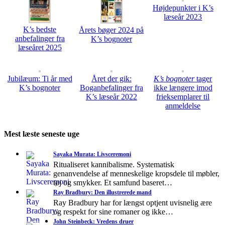
Højdepunkter i K’s
læseår 2023
K’s bedste
Årets bøger 2024 på
anbefalinger fra
K’s bognoter
læseåret 2025
Jubilæum: Ti år med
Året der gik:
K’s bognoter
tager
K’s bognoter
Boganbefalinger fra
ikke længere imod
K’s læseår 2022
frieksemplarer til
anmeldelse
Mest læste seneste uge
Sayaka Murata: Livsceremoni
Ritualiseret kannibalisme. Systematisk
genanvendelse af menneskelige kropsdele til møbler,
tøj og smykker. Et samfund baseret…
Ray Bradbury: Den illustrerede mand
Ray Bradbury har for længst optjent uvisnelig ære
og respekt for sine romaner og ikke…
John Steinbeck: Vredens druer