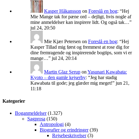
Kasper Håkansson
on
Foreslå en bog
: “
Hej
Mie Mange tak for pæne ord – dejligt, hvis nogle af
mine anmeldelser kan inspirere lidt. Og også tak…
”
jul 24, 20:50
Mie Kjær Petersen
on
Foreslå en bog
: “
Hej
Kasper Tillad mig først og fremmest at rose dig for
dine fremragende og inspirerende bogtips, som vi er
mange…
”
jul 24, 20:14
Martin Glaz Serup
on
Yasunari Kawabata:
Kyoto – den gamle kejserby
: “
Jeg har stadig
Kawabata til gode; jeg glæder mig meget!
”
jun 21,
11:18
Kategorier
Boganmeldelser
(1.327)
Sagprosa
(150)
Antropologi
(4)
Biografier og erindringer
(39)
Rejsebeskrivelser
(3)