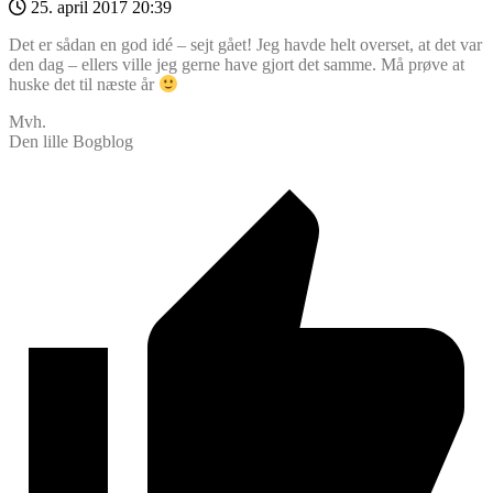
25. april 2017 20:39
Det er sådan en god idé – sejt gået! Jeg havde helt overset, at det var
den dag – ellers ville jeg gerne have gjort det samme. Må prøve at
huske det til næste år
Mvh.
Den lille Bogblog