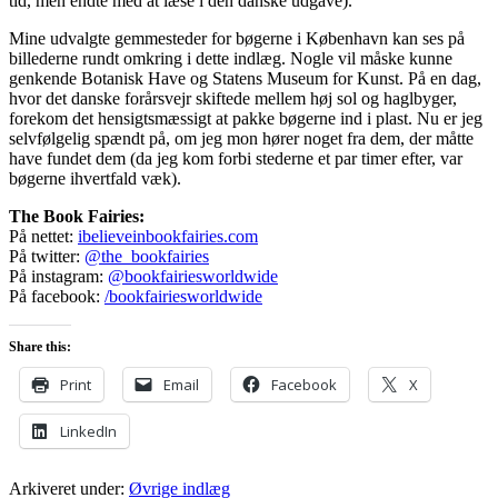
tid, men endte med at læse i den danske udgave).
Mine udvalgte gemmesteder for bøgerne i København kan ses på
billederne rundt omkring i dette indlæg. Nogle vil måske kunne
genkende Botanisk Have og Statens Museum for Kunst. På en dag,
hvor det danske forårsvejr skiftede mellem høj sol og haglbyger,
forekom det hensigtsmæssigt at pakke bøgerne ind i plast. Nu er jeg
selvfølgelig spændt på, om jeg mon hører noget fra dem, der måtte
have fundet dem (da jeg kom forbi stederne et par timer efter, var
bøgerne ihvertfald væk).
The Book Fairies:
På nettet:
ibelieveinbookfairies.com
På twitter:
@the_bookfairies
På instagram:
@bookfairiesworldwide
På facebook:
/bookfairiesworldwide
Share this:
Print
Email
Facebook
X
LinkedIn
Arkiveret under:
Øvrige indlæg