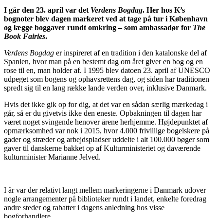
I går den 23. april var det
Verdens Bogdag
. Her hos K’s
bognoter blev dagen markeret ved at tage på tur i København
og lægge boggaver rundt omkring – som ambassadør for
The
Book Fairies
.
Verdens Bogdag
er inspireret af en tradition i den katalonske del af
Spanien, hvor man på en bestemt dag om året giver en bog og en
rose til en, man holder af. I 1995 blev datoen 23. april af UNESCO
udpeget som bogens og ophavsrettens dag, og siden har traditionen
spredt sig til en lang række lande verden over, inklusive Danmark.
Hvis det ikke gik op for dig, at det var en sådan særlig mærkedag i
går, så er du givetvis ikke den eneste. Opbakningen til dagen har
været noget svingende henover årene herhjemme. Højdepunktet af
opmærksomhed var nok i 2015, hvor 4.000 frivillige bogelskere på
gader og stræder og arbejdspladser uddelte i alt 100.000 bøger som
gaver til danskerne bakket op af Kulturministeriet og daværende
kulturminister Marianne Jelved.
I år var der relativt langt mellem markeringerne i Danmark udover
nogle arrangementer på biblioteker rundt i landet, enkelte foredrag
andre steder og rabatter i dagens anledning hos visse
bogforhandlere.