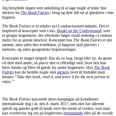
Jeg benyttede dagen som anledning til at tage nogle af mine fine
stickers fra
The Book Fairies
i brug og dele lidt ud af glæderne i min
bogreol.
The Book Fairies
er et relativt nyt London-baseret-initiativ. Det er
inspireret af koncepter som f.eks.
Books on the Underground
, som
er gruppe bogelskere, der efterlader bøger rundt omkring i Londons
metro for at sprede læselyst. Konceptet hos
The Book Fairies
er det
samme, men uden den restriktion, at bøgerne skal placeres i
metroen, og uden geografiske begrænsninger.
Konceptet er meget simpelt: Har du en bog, brugt eller ny, du gerne
vil dele med andre, så placer den et offentligt sted, hvor den kan
blive fundet og blive til glæde for andre boglæsere. Hos
The Book
Fairies
kan du bestille nogle små
stickers
lavet til formålet med
teksten
“Take this book, read it, and leave it for the next person to
enjoy.”
The Book Fairies
lancerede deres kampagne på kvindernes
internationale dag i år, den 8. marts 2017, men den har allerede
spredt sig ganske godt til lande over det meste af verden, som man
kan overbevise sig om på bogfeernes
hjemmeside
eller på de sociale