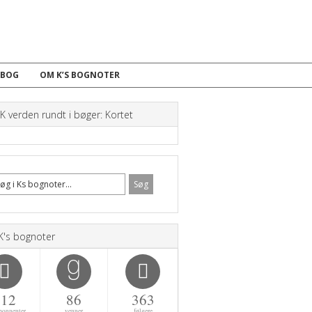
 BOG
OM K’S BOGNOTER
 verden rundt i bøger: Kortet
K's bognoter
112
86
363
bonnenter
venner
følgere