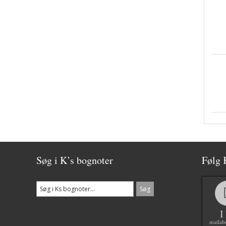
Søg i K’s bognoter
Følg 
1
mailab