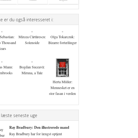
 er du også interesseret i:
Sebastian:
Mircea Cărtărescu:
Olga Tokarczuk:
o Thousand
Solenoide
Bizarre fortællinger
ears
as Mann:
Bogdan Suceavă:
enbrooks
Miruna, a Tale
Herta Müller:
Mennesket er en
stor fasan i verden
 læste seneste uge
Ray Bradbury: Den illustrerede mand
Ray Bradbury har for længst optjent