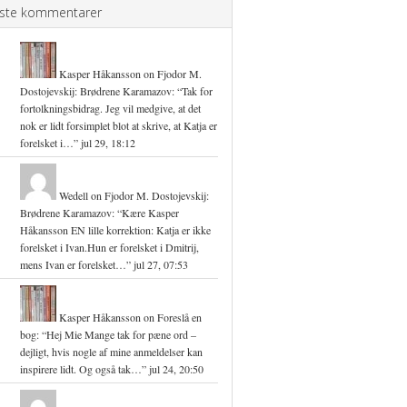
ste kommentarer
Kasper Håkansson
on
Fjodor M.
Dostojevskij: Brødrene Karamazov
: “
Tak for
fortolkningsbidrag. Jeg vil medgive, at det
nok er lidt forsimplet blot at skrive, at Katja er
forelsket i…
”
jul 29, 18:12
Wedell
on
Fjodor M. Dostojevskij:
Brødrene Karamazov
: “
Kære Kasper
Håkansson EN lille korrektion: Katja er ikke
forelsket i Ivan.Hun er forelsket i Dmitrij,
mens Ivan er forelsket…
”
jul 27, 07:53
Kasper Håkansson
on
Foreslå en
bog
: “
Hej Mie Mange tak for pæne ord –
dejligt, hvis nogle af mine anmeldelser kan
inspirere lidt. Og også tak…
”
jul 24, 20:50