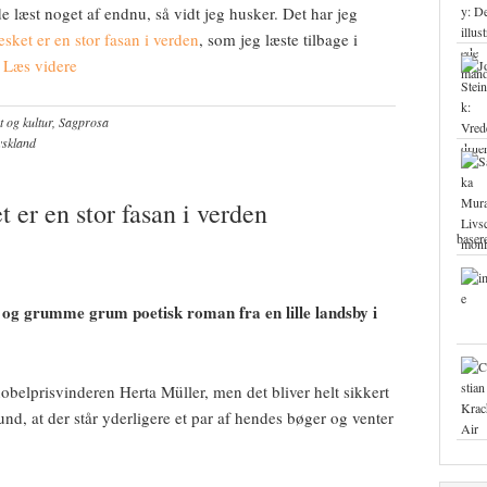
 læst noget af endnu, så vidt jeg husker. Det har jeg
ket er en stor fasan i verden
, som jeg læste tilbage i
 Læs videre
t og kultur
,
Sagprosa
yskland
 er en stor fasan i verden
base
og grumme grum poetisk roman fra en lille landsby i
obelprisvinderen Herta Müller, men det bliver helt sikkert
und, at der står yderligere et par af hendes bøger og venter