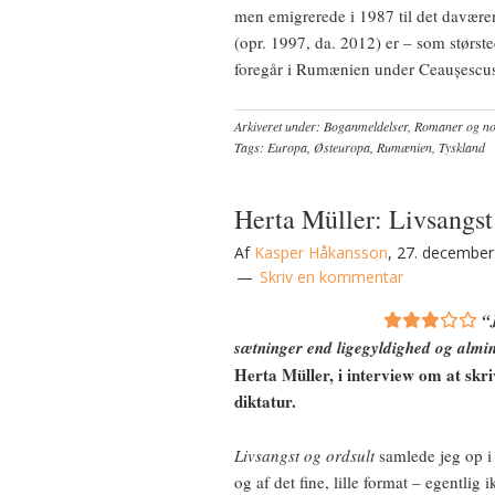
men emigrerede i 1987 til det davær
(opr. 1997, da. 2012) er – som størst
foregår i Rumænien under Ceaușescus 
Arkiveret under:
Boganmeldelser
,
Romaner og nov
Tags:
Europa
,
Østeuropa
,
Rumænien
,
Tyskland
Herta Müller: Livsangst
Af
Kasper Håkansson
,
27. december
Skriv en kommentar
“
sætninger end ligegyldighed og almi
Herta Müller, i interview om at skri
diktatur.
Livsangst og ordsult
samlede jeg op i 
og af det fine, lille format – egentlig