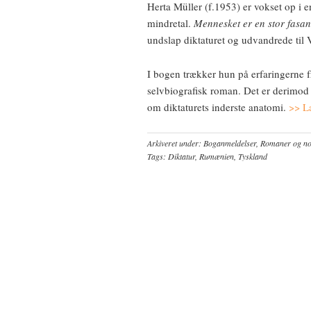
Herta Müller (f.1953) er vokset op i 
mindretal.
Mennesket er en stor fasan
undslap diktaturet og udvandrede til 
I bogen trækker hun på erfaringerne f
selvbiografisk roman. Det er derimod
om diktaturets inderste anatomi.
>> Læ
Arkiveret under:
Boganmeldelser
,
Romaner og nov
Tags:
Diktatur
,
Rumænien
,
Tyskland