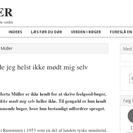
ER
ele verden
INDEKS
LÆS FØR DU DØR
VERDEN I BØGER
FORESLÅ EN
 Müller
Med K
de jeg helst ikke mødt mig selv
Herta Müller er ikke kendt for at skrive feelgood-bøger,
heller ikke. Til gengæld er hun kendt
 ikke mødt mig selv
Følg 
mmende bøger, hvor hun bestandigt udfordrer sproget.
 i Rumænien i 1953 som en del af landets tyske mindretal,
maila