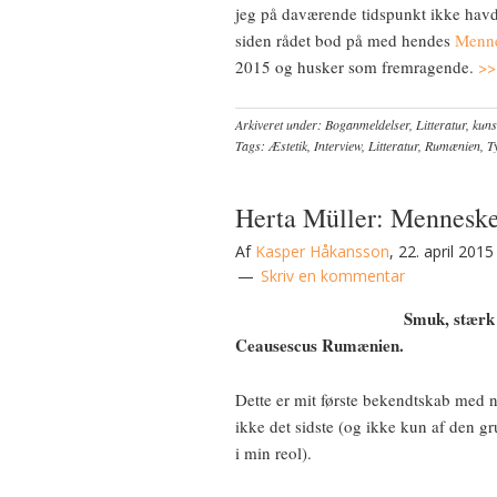
jeg på daværende tidspunkt ikke havde
siden rådet bod på med hendes
Mennes
2015 og husker som fremragende.
>>
Arkiveret under:
Boganmeldelser
,
Litteratur, kuns
Tags:
Æstetik
,
Interview
,
Litteratur
,
Rumænien
,
T
Herta Müller: Mennesket
Af
Kasper Håkansson
,
22. april 2015
Skriv en kommentar
Smuk, stærk 
Ceausescus Rumænien.
Dette er mit første bekendtskab med n
ikke det sidste (og ikke kun af den gr
i min reol).