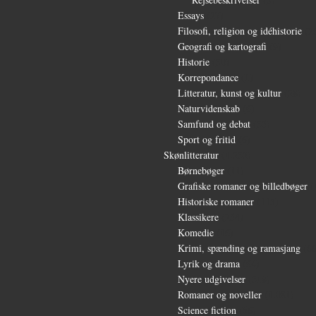
Essays
(27)
Filosofi, religion og idéhistorie
(2
Geografi og kartografi
(9)
Historie
(30)
Korrepondance
(1)
Litteratur, kunst og kultur
(28)
Naturvidenskab
(6)
Samfund og debat
(35)
Sport og fritid
(6)
Skønlitteratur
(1.232)
Børnebøger
(11)
Grafiske romaner og billedbøger
(
Historiske romaner
(115)
Klassikere
(254)
Komedie
(16)
Krimi, spænding og ramasjang
(66
Lyrik og drama
(64)
Nyere udgivelser
(319)
Romaner og noveller
(1.081)
Science fiction
(56)