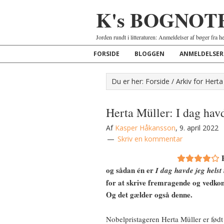
K's BOGNOT
Jorden rundt i litteraturen: Anmeldelser af bøger fra h
FORSIDE
BLOGGEN
ANMELDELSER
Du er her:
Forside
/
Arkiv for Herta
Herta Müller: I dag hav
Af
Kasper Håkansson
,
9. april 2022
Skriv en kommentar
og sådan én er
I dag havde jeg helst
for at skrive fremragende og vedko
Og det gælder også denne.
Nobelpristageren Herta Müller er født