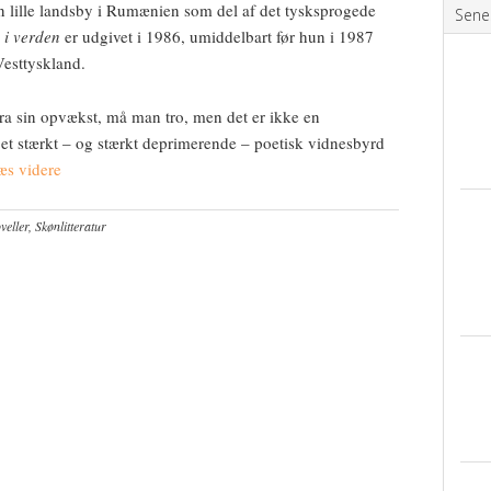
en lille landsby i Rumænien som del af det tysksprogede
Sene
 i verden
er udgivet i 1986, umiddelbart før hun i 1987
Vesttyskland.
ra sin opvækst, må man tro, men det er ikke en
 et stærkt – og stærkt deprimerende – poetisk vidnesbyrd
s videre
eller
,
Skønlitteratur