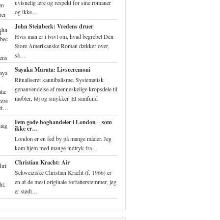
uvisnelig ære og respekt for sine romaner
og ikke…
John Steinbeck: Vredens druer
Hvis man er i tvivl om, hvad begrebet Den
Store Amerikanske Roman dækker over,
så…
Sayaka Murata: Livsceremoni
Ritualiseret kannibalisme. Systematisk
genanvendelse af menneskelige kropsdele til
møbler, tøj og smykker. Et samfund
ret…
Fem gode boghandeler i London – som
ikke er…
London er en fed by på mange måder. Jeg
kom hjem med mange indtryk fra…
Christian Kracht: Air
Schweiziske Christian Kracht (f. 1966) er
en af de mest originale forfatterstemmer, jeg
er stødt…