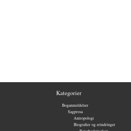
Kategorier
Boganmeldelser
(1.327)
Sagprosa
(150)
Antropologi
(4)
Biografier og erindringer
(39)
Rejsebeskrivelser
(3)