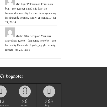
Mie Kjær Petersen
on
Foreslå en
bog
: “
Hej Kasper Tillad mig først og
fremmest at rose dig for dine fremragende og
inspirerende bogtips, som vi er mange…
”
jul
24, 20:14
Martin Glaz Serup
on
Yasunari
Kawabata: Kyoto – den gamle kejserby
: “
Jeg
har stadig Kawabata til gode; jeg glæder mig
meget!
”
jun 21, 11:18
K's bognoter
12
86
363
onnenter
venner
følgere