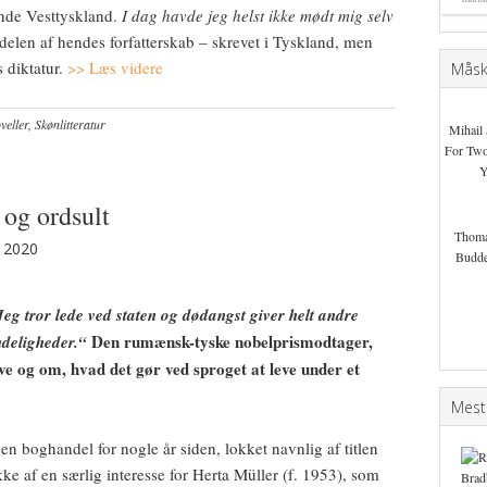
ende Vesttyskland.
I dag havde jeg helst ikke mødt mig selv
edelen af hendes forfatterskab – skrevet i Tyskland, men
diktatur.
>> Læs videre
Måske
eller
,
Skønlitteratur
Mihail 
For Tw
Y
 og ordsult
Thom
 2020
Budd
Jeg tror lede ved staten og dødangst giver helt andre
Den rumænsk-tyske nobelprismodtager,
ndeligheder.“
ve og om, hvad det gør ved sproget at leve under et
Mest
en boghandel for nogle år siden, lokket navnlig af titlen
 ikke af en særlig interesse for Herta Müller (f. 1953), som