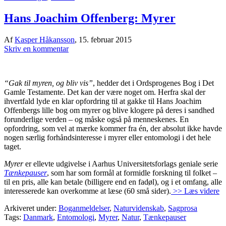
Hans Joachim Offenberg: Myrer
Af
Kasper Håkansson
,
15. februar 2015
Skriv en kommentar
“Gak til myren, og bliv vis”
, hedder det i Ordsprogenes Bog i Det
Gamle Testamente. Det kan der være noget om. Herfra skal der
ihvertfald lyde en klar opfordring til at gakke til Hans Joachim
Offenbergs lille bog om myrer og blive klogere på deres i sandhed
forunderlige verden – og måske også på menneskenes. En
opfordring, som vel at mærke kommer fra én, der absolut ikke havde
nogen særlig forhåndsinteresse i myrer eller entomologi i det hele
taget.
Myrer
er ellevte udgivelse i Aarhus Universitetsforlags geniale serie
Tænkepauser
, som har som formål at formidle forskning til folket –
til en pris, alle kan betale (billigere end en fadøl), og i et omfang, alle
interesserede kan overkomme at læse (60 små sider).
>> Læs videre
Arkiveret under:
Boganmeldelser
,
Naturvidenskab
,
Sagprosa
Tags:
Danmark
,
Entomologi
,
Myrer
,
Natur
,
Tænkepauser