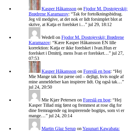
Kasper Håkansson
on
Fjodor M. Dostojevskij:
Brødrene Karamazov
: “
Tak for fortolkningsbidrag.
Jeg vil medgive, at det nok er lidt forsimplet blot at
skrive, at Katja er forelsket i…
”
jul 29, 18:12
Wedell
on
Fjodor M. Dostojevskij: Brødrene
Karamazov
: “
Kære Kasper Håkansson EN lille
korrektion: Katja er ikke forelsket i Ivan.Hun er
forelsket i Dmitrij, mens Ivan er forelsket…
”
jul 27,
07:53
Kasper Håkansson
on
Foreslå en bog
: “
Hej
Mie Mange tak for pæne ord – dejligt, hvis nogle af
mine anmeldelser kan inspirere lidt. Og også tak…
”
jul 24, 20:50
Mie Kjær Petersen
on
Foreslå en bog
: “
Hej
Kasper Tillad mig først og fremmest at rose dig for
dine fremragende og inspirerende bogtips, som vi er
mange…
”
jul 24, 20:14
Martin Glaz Serup
on
Yasunari Kawabata: