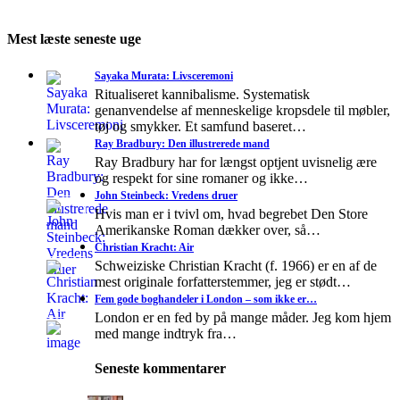
Mest læste seneste uge
Sayaka Murata: Livsceremoni
Ritualiseret kannibalisme. Systematisk
genanvendelse af menneskelige kropsdele til møbler,
tøj og smykker. Et samfund baseret…
Ray Bradbury: Den illustrerede mand
Ray Bradbury har for længst optjent uvisnelig ære
og respekt for sine romaner og ikke…
John Steinbeck: Vredens druer
Hvis man er i tvivl om, hvad begrebet Den Store
Amerikanske Roman dækker over, så…
Christian Kracht: Air
Schweiziske Christian Kracht (f. 1966) er en af de
mest originale forfatterstemmer, jeg er stødt…
Fem gode boghandeler i London – som ikke er…
London er en fed by på mange måder. Jeg kom hjem
med mange indtryk fra…
Seneste kommentarer