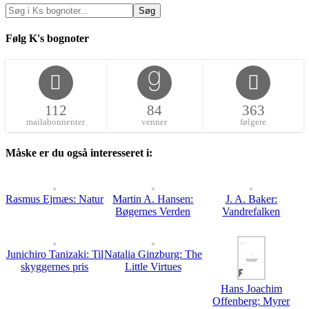
Følg K's bognoter
112
84
363
mailabonnenter
venner
følgere
Måske er du også interesseret i:
Rasmus Ejrnæs: Natur
Martin A. Hansen:
J. A. Baker:
Bøgernes Verden
Vandrefalken
Junichiro Tanizaki: Til
Natalia Ginzburg: The
skyggernes pris
Little Virtues
Hans Joachim
Offenberg: Myrer