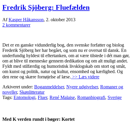
Fredrik Sjöberg: Fluefælden
Af
Kasper Håkansson
,
2. oktober 2013
2 kommentarer
Det er en ganske vidunderlig bog, den svenske forfatter og biolog
Frederik Sjöberg her har begået, og som nu er oversat til dansk. En
underfundig hyldest til eftertanken, om at være tilstede i dét man gør,
om at blive til menneske gennem dedikation og om alt muligt andet.
Fyldt med stilfærdig og humoristisk livsklogskab om stort og småt,
om kunst og politik, natur og kultur, ensomhed og kærlighed. Og
den rene og skære fornøjelse af læse.
>> Læs videre
Arkiveret under:
Boganmeldelser
,
Nyere udgivelser
,
Romaner og
noveller
,
Skønlitteratur
Tags:
Entomologi
,
Fluer
,
René Malaise
,
Romanbiografi
,
Sverige
Med K verden rundt i bøger: Kortet