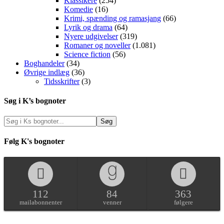
Klassikere
(254)
Komedie
(16)
Krimi, spænding og ramasjang
(66)
Lyrik og drama
(64)
Nyere udgivelser
(319)
Romaner og noveller
(1.081)
Science fiction
(56)
Boghandeler
(34)
Øvrige indlæg
(36)
Tidsskrifter
(3)
Søg i K’s bognoter
Følg K's bognoter
112
84
363
mailabonnenter
venner
følgere
Copyright © 2026 ·
Dynamik-Gen
on
Genesis Framework
·