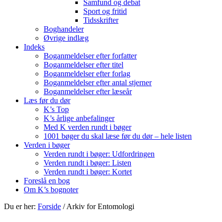
Samfund og debat
Sport og fritid
Tidsskrifter
Boghandeler
Øvrige indlæg
Indeks
Boganmeldelser efter forfatter
Boganmeldelser efter titel
Boganmeldelser efter forlag
Boganmeldelser efter antal stjerner
Boganmeldelser efter læseår
Læs før du dør
K’s Top
K’s årlige anbefalinger
Med K verden rundt i bøger
1001 bøger du skal læse før du dør – hele listen
Verden i bøger
Verden rundt i bøger: Udfordringen
Verden rundt i bøger: Listen
Verden rundt i bøger: Kortet
Foreslå en bog
Om K’s bognoter
Du er her:
Forside
/
Arkiv for Entomologi