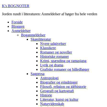
K's BOGNOTER
Jorden rundt i litteraturen: Anmeldelser af bøger fra hele verden
Forside
Bloggen
Anmeldelser
Boganmeldelser
Skønlitteratur
Nyere udgivelser
Klassikere
Romaner og noveller
Historiske romaner
Krimi, spænding og ramasjang
Lyrik og drama
Grafiske romaner og billedbøger
Sagprosa
Antropologi
Biografier og erindringer
Filosofi, religion og idéhistorie
Geografi og kartografi
Historie
Litteratur, kunst og kultur
Naturvidenskab