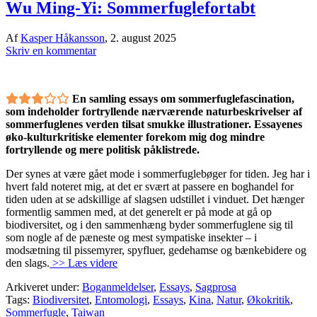
Wu Ming-Yi: Sommerfuglefortabt
Af
Kasper Håkansson
,
2. august 2025
Skriv en kommentar
En samling essays om sommerfuglefascination,
som indeholder fortryllende nærværende naturbeskrivelser af
sommerfuglenes verden tilsat smukke illustrationer. Essayenes
øko-kulturkritiske elementer forekom mig dog mindre
fortryllende og mere politisk påklistrede.
Der synes at være gået mode i sommerfuglebøger for tiden. Jeg har i
hvert fald noteret mig, at det er svært at passere en boghandel for
tiden uden at se adskillige af slagsen udstillet i vinduet. Det hænger
formentlig sammen med, at det generelt er på mode at gå op
biodiversitet, og i den sammenhæng byder sommerfuglene sig til
som nogle af de pæneste og mest sympatiske insekter – i
modsætning til pissemyrer, spyfluer, gedehamse og bænkebidere og
den slags.
>> Læs videre
Arkiveret under:
Boganmeldelser
,
Essays
,
Sagprosa
Tags:
Biodiversitet
,
Entomologi
,
Essays
,
Kina
,
Natur
,
Økokritik
,
Sommerfugle
,
Taiwan