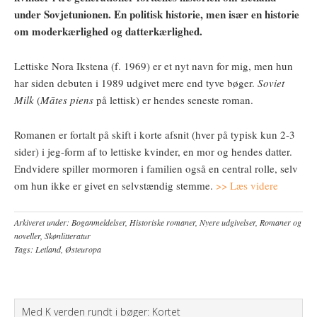
under Sovjetunionen. En politisk historie, men især en historie
om moderkærlighed og datterkærlighed.
Lettiske Nora Ikstena (f. 1969) er et nyt navn for mig, men hun
har siden debuten i 1989 udgivet mere end tyve bøger.
Soviet
Milk
(
Mātes piens
på lettisk) er hendes seneste roman.
Romanen er fortalt på skift i korte afsnit (hver på typisk kun 2-3
sider) i jeg-form af to lettiske kvinder, en mor og hendes datter.
Endvidere spiller mormoren i familien også en central rolle, selv
om hun ikke er givet en selvstændig stemme.
>> Læs videre
Arkiveret under:
Boganmeldelser
,
Historiske romaner
,
Nyere udgivelser
,
Romaner og
noveller
,
Skønlitteratur
Tags:
Letland
,
Østeuropa
Med K verden rundt i bøger: Kortet