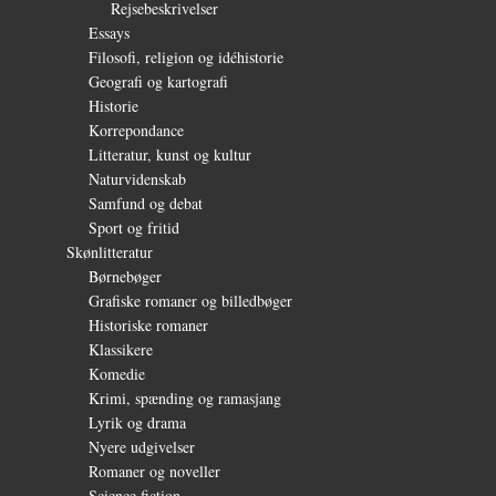
Rejsebeskrivelser
(3)
Essays
(27)
Filosofi, religion og idéhistorie
(26)
Geografi og kartografi
(9)
Historie
(30)
Korrepondance
(1)
Litteratur, kunst og kultur
(28)
Naturvidenskab
(6)
Samfund og debat
(35)
Sport og fritid
(6)
Skønlitteratur
(1.232)
Børnebøger
(11)
Grafiske romaner og billedbøger
(15)
Historiske romaner
(115)
Klassikere
(254)
Komedie
(16)
Krimi, spænding og ramasjang
(66)
Lyrik og drama
(64)
Nyere udgivelser
(319)
Romaner og noveller
(1.081)
Science fiction
(56)