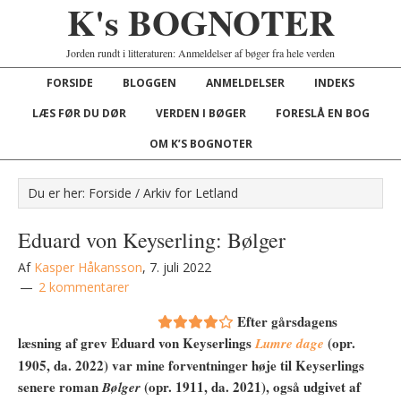
K's BOGNOTER
Jorden rundt i litteraturen: Anmeldelser af bøger fra hele verden
FORSIDE
BLOGGEN
ANMELDELSER
INDEKS
LÆS FØR DU DØR
VERDEN I BØGER
FORESLÅ EN BOG
OM K’S BOGNOTER
Du er her:
Forside
/
Arkiv for Letland
Eduard von Keyserling: Bølger
Af
Kasper Håkansson
,
7. juli 2022
2 kommentarer
Efter gårsdagens
læsning af grev Eduard von Keyserlings
(opr.
Lumre dage
1905, da. 2022) var mine forventninger høje til Keyserlings
senere roman
(opr. 1911, da. 2021), også udgivet af
Bølger