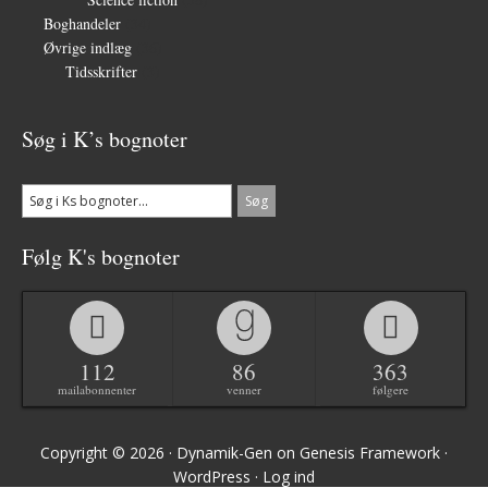
Boghandeler
(34)
Øvrige indlæg
(36)
Tidsskrifter
(3)
Søg i K’s bognoter
Følg K's bognoter
112
86
363
mailabonnenter
venner
følgere
Copyright © 2026 ·
Dynamik-Gen
on
Genesis Framework
·
WordPress
·
Log ind