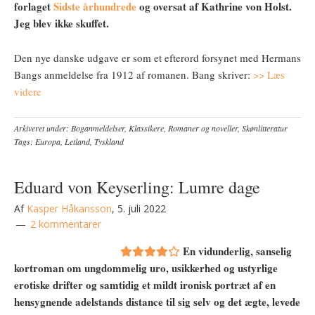
forlaget
Sidste århundrede
og oversat af Kathrine von Holst.
Jeg blev ikke skuffet.
Den nye danske udgave er som et efterord forsynet med Hermans
Bangs anmeldelse fra 1912 af romanen. Bang skriver:
>> Læs
videre
Arkiveret under:
Boganmeldelser
,
Klassikere
,
Romaner og noveller
,
Skønlitteratur
Tags:
Europa
,
Letland
,
Tyskland
Eduard von Keyserling: Lumre dage
Af
Kasper Håkansson
,
5. juli 2022
2 kommentarer
En vidunderlig, sanselig
kortroman om ungdommelig uro, usikkerhed og ustyrlige
erotiske drifter og samtidig et mildt ironisk portræt af en
hensygnende adelstands distance til sig selv og det ægte, levede