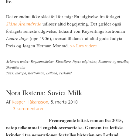
liv.
Det er endnu ikke slået fejl for mig: En udgivelse fra forlaget
Sidste Århundrede
udløser altid begejstring. Det gælder også
forlagets seneste udgivelse, Eduard von Keyserlings kortroman
Lumre dage
(opr. 1906), oversat til dansk af altid gode Judyta
Preis og Jørgen Herman Monrad.
>> Læs videre
Arkiveret under:
Boganmeldelser
,
Klassikere
,
Nyere udgivelser
,
Romaner og noveller
,
Skønlitteratur
Tags:
Europa
,
Kortroman
,
Letland
,
Tyskland
Nora Ikstena: Soviet Milk
Af
Kasper Håkansson
,
5. marts 2018
3 kommentarer
Fremragende lettisk roman fra 2015,
netop udkommet i engelsk oversættelse. Gennem tre lettiske
kvinder i tre generationer fortælles historien om Letland