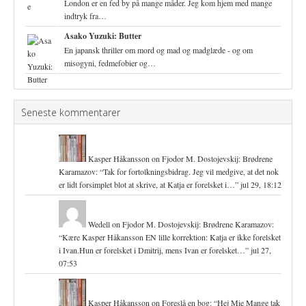
London er en fed by på mange måder. Jeg kom hjem med mange
indtryk fra…
Asako Yuzuki: Butter
En japansk thriller om mord og mad og madglæde - og om
misogyni, fedmefobier og…
Seneste kommentarer
Kasper Håkansson
on
Fjodor M. Dostojevskij: Brødrene
Karamazov
: “
Tak for fortolkningsbidrag. Jeg vil medgive, at det nok
er lidt forsimplet blot at skrive, at Katja er forelsket i…
”
jul 29, 18:12
Wedell
on
Fjodor M. Dostojevskij: Brødrene Karamazov
:
“
Kære Kasper Håkansson EN lille korrektion: Katja er ikke forelsket
i Ivan.Hun er forelsket i Dmitrij, mens Ivan er forelsket…
”
jul 27,
07:53
Kasper Håkansson
on
Foreslå en bog
: “
Hej Mie Mange tak