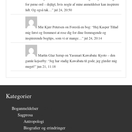
for pæne ord – dejligt, hvis nogle af mine anmeldelser kan inspirere
lidt. Og også tak…
”
jul 24, 20:50
Mie Kjær Petersen
on
Foreslå en bog
: “
Hej Kasper Tillad
mig først og fremmest at rose dig for dine fremragende og
inspirerende bogtips, som vi er mange…
”
jul 24, 20:14
Martin Glaz Serup
on
Yasunari Kawabata: Kyoto – den
gamle kejserby
: “
Jeg har stadig Kawabata til gode; jeg glæder mig
meget!
”
jun 21, 11:18
Kategorier
Boganmeldelser
(1.327)
Sagprosa
(150)
Antropologi
(4)
Biografier og erindringer
(39)