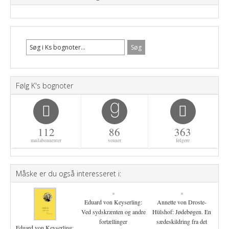
Følg K's bognoter
112
86
363
mailabonnenter
venner
følgere
Måske er du også interesseret i:
Eduard von Keyserling:
Annette von Droste-
Ved sydskrænten og andre
Hülshof: Jødebøgen. En
fortællinger
sædeskildring fra det
Eduard von Keyserling: