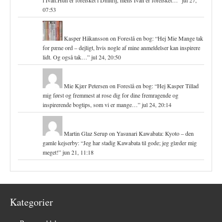
i Ivan.Hun er forelsket i Dmitrij, mens Ivan er forelsket…
”
jul 27,
07:53
Kasper Håkansson
on
Foreslå en bog
: “
Hej Mie Mange tak
for pæne ord – dejligt, hvis nogle af mine anmeldelser kan inspirere
lidt. Og også tak…
”
jul 24, 20:50
Mie Kjær Petersen
on
Foreslå en bog
: “
Hej Kasper Tillad
mig først og fremmest at rose dig for dine fremragende og
inspirerende bogtips, som vi er mange…
”
jul 24, 20:14
Martin Glaz Serup
on
Yasunari Kawabata: Kyoto – den
gamle kejserby
: “
Jeg har stadig Kawabata til gode; jeg glæder mig
meget!
”
jun 21, 11:18
Kategorier