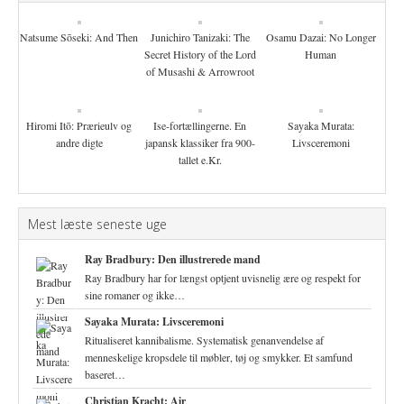
Natsume Sōseki: And Then
Junichiro Tanizaki: The
Osamu Dazai: No Longer
Secret History of the Lord
Human
of Musashi & Arrowroot
Hiromi Itō: Prærieulv og
Ise-fortællingerne. En
Sayaka Murata:
andre digte
japansk klassiker fra 900-
Livsceremoni
tallet e.Kr.
Mest læste seneste uge
Ray Bradbury: Den illustrerede mand
Ray Bradbury har for længst optjent uvisnelig ære og respekt for
sine romaner og ikke…
Sayaka Murata: Livsceremoni
Ritualiseret kannibalisme. Systematisk genanvendelse af
menneskelige kropsdele til møbler, tøj og smykker. Et samfund
baseret…
Christian Kracht: Air