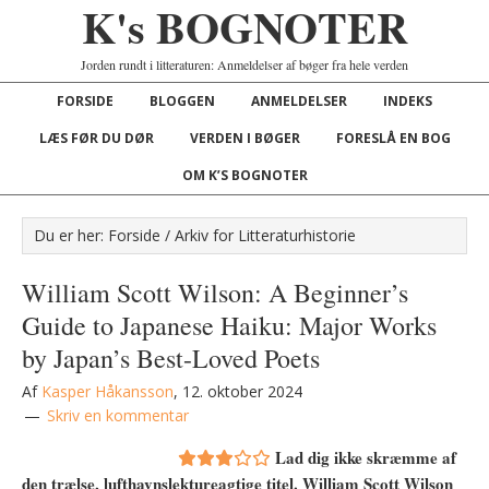
K's BOGNOTER
Jorden rundt i litteraturen: Anmeldelser af bøger fra hele verden
FORSIDE
BLOGGEN
ANMELDELSER
INDEKS
LÆS FØR DU DØR
VERDEN I BØGER
FORESLÅ EN BOG
OM K’S BOGNOTER
Du er her:
Forside
/
Arkiv for Litteraturhistorie
William Scott Wilson: A Beginner’s
Guide to Japanese Haiku: Major Works
by Japan’s Best-Loved Poets
Af
Kasper Håkansson
,
12. oktober 2024
Skriv en kommentar
Lad dig ikke skræmme af
den trælse, lufthavnslektureagtige titel. William Scott Wilson