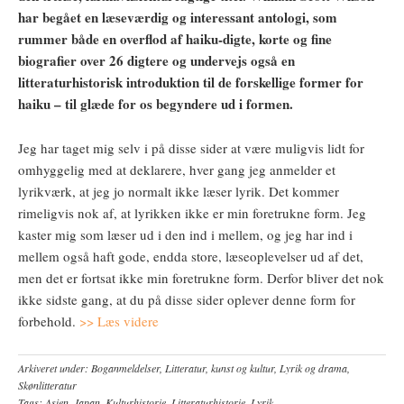
har begået en læseværdig og interessant antologi, som
rummer både en overflod af haiku-digte, korte og fine
biografier over 26 digtere og undervejs også en
litteraturhistorisk introduktion til de forskellige former for
haiku – til glæde for os begyndere ud i formen.
Jeg har taget mig selv i på disse sider at være muligvis lidt for
omhyggelig med at deklarere, hver gang jeg anmelder et
lyrikværk, at jeg jo normalt ikke læser lyrik. Det kommer
rimeligvis nok af, at lyrikken ikke er min foretrukne form. Jeg
kaster mig som læser ud i den ind i mellem, og jeg har ind i
mellem også haft gode, endda store, læseoplevelser ud af det,
men det er fortsat ikke min foretrukne form. Derfor bliver det nok
ikke sidste gang, at du på disse sider oplever denne form for
forbehold.
>> Læs videre
Arkiveret under:
Boganmeldelser
,
Litteratur, kunst og kultur
,
Lyrik og drama
,
Skønlitteratur
Tags:
Asien
,
Japan
,
Kulturhistorie
,
Litteraturhistorie
,
Lyrik