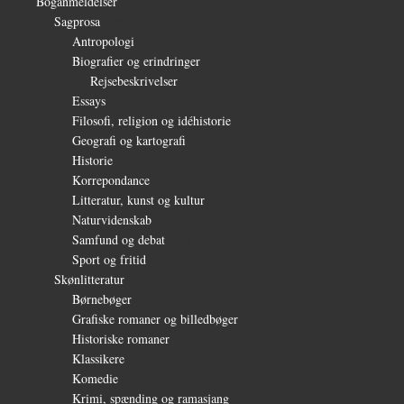
Boganmeldelser
(1.327)
Sagprosa
(150)
Antropologi
(4)
Biografier og erindringer
(39)
Rejsebeskrivelser
(3)
Essays
(27)
Filosofi, religion og idéhistorie
(26)
Geografi og kartografi
(9)
Historie
(30)
Korrepondance
(1)
Litteratur, kunst og kultur
(28)
Naturvidenskab
(6)
Samfund og debat
(35)
Sport og fritid
(6)
Skønlitteratur
(1.232)
Børnebøger
(11)
Grafiske romaner og billedbøger
(15)
Historiske romaner
(115)
Klassikere
(254)
Komedie
(16)
Krimi, spænding og ramasjang
(66)