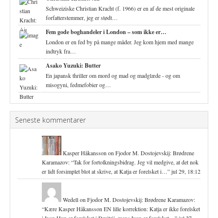
Schweiziske Christian Kracht (f. 1966) er en af de mest originale
forfatterstemmer, jeg er stødt…
Fem gode boghandeler i London – som ikke er…
London er en fed by på mange måder. Jeg kom hjem med mange
indtryk fra…
Asako Yuzuki: Butter
En japansk thriller om mord og mad og madglæde - og om
misogyni, fedmefobier og…
Seneste kommentarer
Kasper Håkansson
on
Fjodor M. Dostojevskij: Brødrene
Karamazov
: “
Tak for fortolkningsbidrag. Jeg vil medgive, at det nok
er lidt forsimplet blot at skrive, at Katja er forelsket i…
”
jul 29, 18:12
Wedell
on
Fjodor M. Dostojevskij: Brødrene Karamazov
:
“
Kære Kasper Håkansson EN lille korrektion: Katja er ikke forelsket