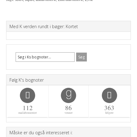
Med K verden rundt i bøger: Kortet
Følg K's bognoter
112
86
363
mailabonnenter
venner
følgere
Måske er du også interesseret i: