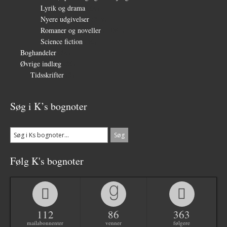
Lyrik og drama
(64)
Nyere udgivelser
(319)
Romaner og noveller
(1.081)
Science fiction
(56)
Boghandeler
(34)
Øvrige indlæg
(36)
Tidsskrifter
(3)
Søg i K’s bognoter
Følg K's bognoter
112
86
363
mailabonnenter
venner
følgere