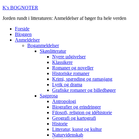
K's BOGNOTER
Jorden rundt i litteraturen: Anmeldelser af bøger fra hele verden
Forside
Bloggen
Anmeldelser
Boganmeldelser
Skønlitteratur
Nyere udgivelser
Klassikere
Romaner og noveller
Historiske romaner
Krimi, spænding og ramasjang
Lyrik og drama
Grafiske romaner og billedbøger
Sagprosa
Antropologi
Biografier og erindringer
Filosofi, religion og idéhistorie
Geografi og kartografi
Historie
Litteratur, kunst og kultur
Naturvidenskab