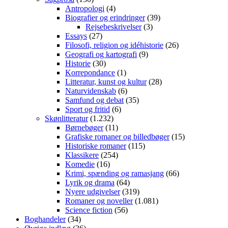
Antropologi
(4)
Biografier og erindringer
(39)
Rejsebeskrivelser
(3)
Essays
(27)
Filosofi, religion og idéhistorie
(26)
Geografi og kartografi
(9)
Historie
(30)
Korrepondance
(1)
Litteratur, kunst og kultur
(28)
Naturvidenskab
(6)
Samfund og debat
(35)
Sport og fritid
(6)
Skønlitteratur
(1.232)
Børnebøger
(11)
Grafiske romaner og billedbøger
(15)
Historiske romaner
(115)
Klassikere
(254)
Komedie
(16)
Krimi, spænding og ramasjang
(66)
Lyrik og drama
(64)
Nyere udgivelser
(319)
Romaner og noveller
(1.081)
Science fiction
(56)
Boghandeler
(34)