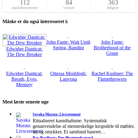
112
84
363
mailabonnenter
venner
følgere
Måske er du også interesseret i:
John Fante: Wait Until
John Fante:
Spring, Bandini
Brotherhood of the
Edwidge Danticat:
Grape
The Dew Breaker
Edwidge Danticat:
Ottessa Moshfegh:
Rachel Kushner: The
Breath, Eyes,
Lapvona
Flamethrowers
Memory
Mest læste seneste uge
Sayaka Murata: Livsceremoni
Ritualiseret kannibalisme. Systematisk
genanvendelse af menneskelige kropsdele til møbler,
tøj og smykker. Et samfund baseret…
Ray Bradbury: Den illustrerede mand