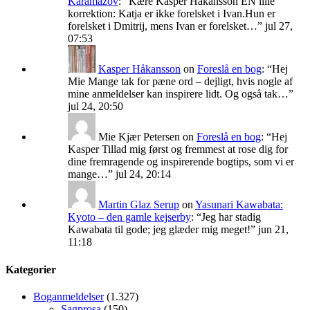
Karamazov
: “
Kære Kasper Håkansson EN lille
korrektion: Katja er ikke forelsket i Ivan.Hun er
forelsket i Dmitrij, mens Ivan er forelsket…
”
jul 27,
07:53
Kasper Håkansson
on
Foreslå en bog
: “
Hej
Mie Mange tak for pæne ord – dejligt, hvis nogle af
mine anmeldelser kan inspirere lidt. Og også tak…
”
jul 24, 20:50
Mie Kjær Petersen
on
Foreslå en bog
: “
Hej
Kasper Tillad mig først og fremmest at rose dig for
dine fremragende og inspirerende bogtips, som vi er
mange…
”
jul 24, 20:14
Martin Glaz Serup
on
Yasunari Kawabata:
Kyoto – den gamle kejserby
: “
Jeg har stadig
Kawabata til gode; jeg glæder mig meget!
”
jun 21,
11:18
Kategorier
Boganmeldelser
(1.327)
Sagprosa
(150)