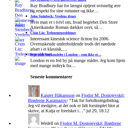
Ray Bradbury har for længst optjent uvisnelig ære
og respekt for sine romaner og ikke…
John Steinbeck: Vredens druer
Hvis man er i tvivl om, hvad begrebet Den Store
Amerikanske Roman dækker over, så…
Cixin Liu: Trelegemeproblemet
Interessant kinesisk science fiction fra 2006.
Overraskende underholdende trods det nørdede
afsæt i et klassisk,…
Fem gode boghandeler i London – som ikke er…
London er en fed by på mange måder. Jeg kom hjem
med mange indtryk fra…
Seneste kommentarer
Kasper Håkansson
on
Fjodor M. Dostojevskij:
Brødrene Karamazov
: “
Tak for fortolkningsbidrag.
Jeg vil medgive, at det nok er lidt forsimplet blot at
skrive, at Katja er forelsket i…
”
jul 29, 18:12
Wedell
on
Fjodor M. Dostojevskij: Brødrene