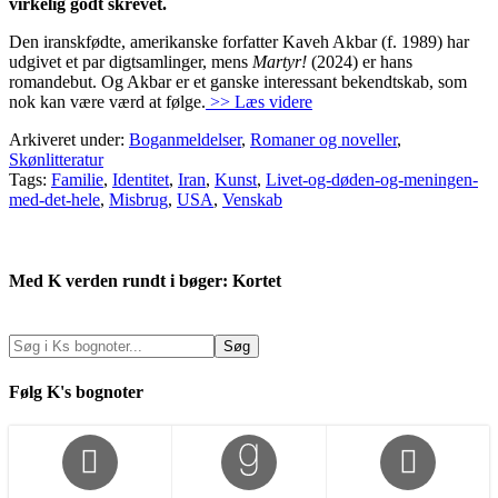
virkelig godt skrevet.
Den iranskfødte, amerikanske forfatter Kaveh Akbar (f. 1989) har
udgivet et par digtsamlinger, mens
Martyr!
(2024) er hans
romandebut. Og Akbar er et ganske interessant bekendtskab, som
nok kan være værd at følge.
>> Læs videre
Arkiveret under:
Boganmeldelser
,
Romaner og noveller
,
Skønlitteratur
Tags:
Familie
,
Identitet
,
Iran
,
Kunst
,
Livet-og-døden-og-meningen-
med-det-hele
,
Misbrug
,
USA
,
Venskab
Med K verden rundt i bøger: Kortet
Følg K's bognoter