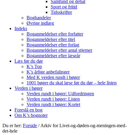
Samfund og debat
Sport og fritid
Tidsskrifter
Boghandeler
Øvrige indlæg
Indeks
Boganmeldelser efter forfatter
Boganmeldelser efter titel
Boganmeldelser efter forlag
Boganmeldelser efter antal stjerner
Boganmeldelser efter læseår
Læs før du dør
K’s Top
K’s årlige anbefalinger
Med K verden rundt i bøger
1001 bøger du skal læse før du dør – hele listen
Verden i bøger
Verden rundt i bøger: Udfordringen
Verden rundt i bøger: Listen
Verden rundt i bøger: Kortet
Foreslå en bog
Om K’s bognoter
Du er her:
Forside
/
Arkiv for Livet-og-døden-og-meningen-med-
det-hele