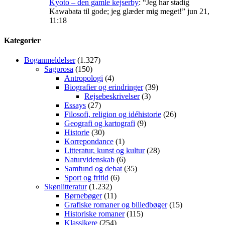
Kyoto – den gamle kejserby
: “
Jeg har stadig
Kawabata til gode; jeg glæder mig meget!
”
jun 21,
11:18
Kategorier
Boganmeldelser
(1.327)
Sagprosa
(150)
Antropologi
(4)
Biografier og erindringer
(39)
Rejsebeskrivelser
(3)
Essays
(27)
Filosofi, religion og idéhistorie
(26)
Geografi og kartografi
(9)
Historie
(30)
Korrepondance
(1)
Litteratur, kunst og kultur
(28)
Naturvidenskab
(6)
Samfund og debat
(35)
Sport og fritid
(6)
Skønlitteratur
(1.232)
Børnebøger
(11)
Grafiske romaner og billedbøger
(15)
Historiske romaner
(115)
Klassikere
(254)