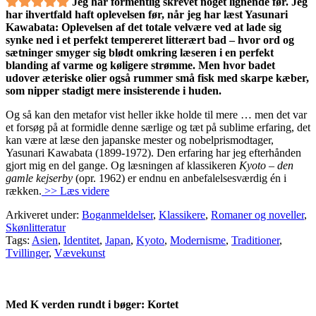
Jeg har formentlig skrevet noget lignende før. Jeg
har ihvertfald haft oplevelsen før, når jeg har læst Yasunari
Kawabata: Oplevelsen af det totale velvære ved at lade sig
synke ned i et perfekt tempereret litterært bad – hvor ord og
sætninger smyger sig blødt omkring læseren i en perfekt
blanding af varme og køligere strømme. Men hvor badet
udover æteriske olier også rummer små fisk med skarpe kæber,
som nipper stadigt mere insisterende i huden.
Og så kan den metafor vist heller ikke holde til mere … men det var
et forsøg på at formidle denne særlige og tæt på sublime erfaring, det
kan være at læse den japanske mester og nobelprismodtager,
Yasunari Kawabata (1899-1972). Den erfaring har jeg efterhånden
gjort mig en del gange. Og læsningen af klassikeren
Kyoto – den
gamle kejserby
(opr. 1962) er endnu en anbefalelsesværdig én i
rækken.
>> Læs videre
Arkiveret under:
Boganmeldelser
,
Klassikere
,
Romaner og noveller
,
Skønlitteratur
Tags:
Asien
,
Identitet
,
Japan
,
Kyoto
,
Modernisme
,
Traditioner
,
Tvillinger
,
Vævekunst
Med K verden rundt i bøger: Kortet