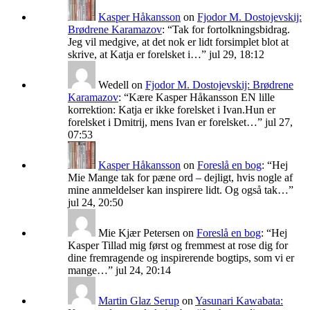
Kasper Håkansson
on
Fjodor M. Dostojevskij:
Brødrene Karamazov
: “
Tak for fortolkningsbidrag.
Jeg vil medgive, at det nok er lidt forsimplet blot at
skrive, at Katja er forelsket i…
”
jul 29, 18:12
Wedell
on
Fjodor M. Dostojevskij: Brødrene
Karamazov
: “
Kære Kasper Håkansson EN lille
korrektion: Katja er ikke forelsket i Ivan.Hun er
forelsket i Dmitrij, mens Ivan er forelsket…
”
jul 27,
07:53
Kasper Håkansson
on
Foreslå en bog
: “
Hej
Mie Mange tak for pæne ord – dejligt, hvis nogle af
mine anmeldelser kan inspirere lidt. Og også tak…
”
jul 24, 20:50
Mie Kjær Petersen
on
Foreslå en bog
: “
Hej
Kasper Tillad mig først og fremmest at rose dig for
dine fremragende og inspirerende bogtips, som vi er
mange…
”
jul 24, 20:14
Martin Glaz Serup
on
Yasunari Kawabata: