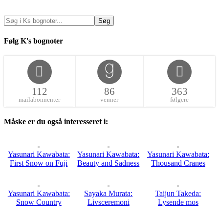
Følg K's bognoter
112
86
363
mailabonnenter
venner
følgere
Måske er du også interesseret i:
Yasunari Kawabata:
Yasunari Kawabata:
Yasunari Kawabata:
First Snow on Fuji
Beauty and Sadness
Thousand Cranes
Yasunari Kawabata:
Sayaka Murata:
Taijun Takeda:
Snow Country
Livsceremoni
Lysende mos