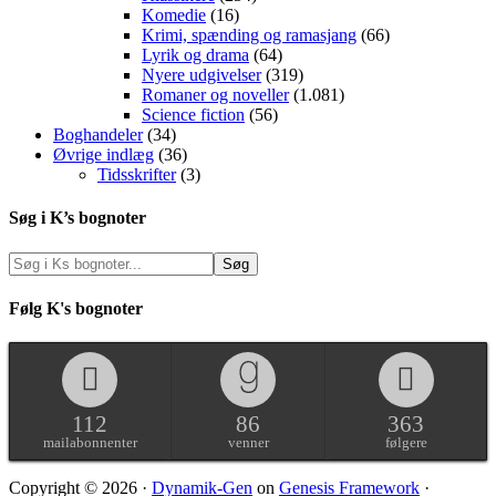
Komedie
(16)
Krimi, spænding og ramasjang
(66)
Lyrik og drama
(64)
Nyere udgivelser
(319)
Romaner og noveller
(1.081)
Science fiction
(56)
Boghandeler
(34)
Øvrige indlæg
(36)
Tidsskrifter
(3)
Søg i K’s bognoter
Følg K's bognoter
112
86
363
mailabonnenter
venner
følgere
Copyright © 2026 ·
Dynamik-Gen
on
Genesis Framework
·