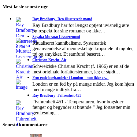
Mest læste seneste uge
Ray Bradbury: Den illustrerede mand
Ray Bradbury har for længst optjent uvisnelig ære
og respekt for sine romaner og ikke…
Sayaka Murata: Livsceremoni
Ritualiseret kannibalisme. Systematisk
genanvendelse af menneskelige kropsdele til møbler,
tøj og smykker. Et samfund baseret…
Christian Kracht: Air
Schweiziske Christian Kracht (f. 1966) er en af de
mest originale forfatterstemmer, jeg er stødt…
Fem gode boghandeler i London – som ikke er…
London er en fed by på mange måder. Jeg kom hjem
med mange indtryk fra…
Ray Bradbury: Fahrenheit 451
”Fahrenheit 451 - Temperaturen, hvor bogsider
fænger og begynder at brænde.” Jeg fortsætter min
genlæsning…
Seneste kommentarer