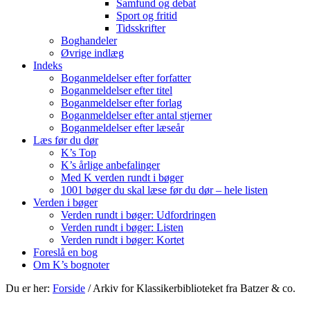
Samfund og debat
Sport og fritid
Tidsskrifter
Boghandeler
Øvrige indlæg
Indeks
Boganmeldelser efter forfatter
Boganmeldelser efter titel
Boganmeldelser efter forlag
Boganmeldelser efter antal stjerner
Boganmeldelser efter læseår
Læs før du dør
K’s Top
K’s årlige anbefalinger
Med K verden rundt i bøger
1001 bøger du skal læse før du dør – hele listen
Verden i bøger
Verden rundt i bøger: Udfordringen
Verden rundt i bøger: Listen
Verden rundt i bøger: Kortet
Foreslå en bog
Om K’s bognoter
Du er her:
Forside
/
Arkiv for Klassikerbiblioteket fra Batzer & co.