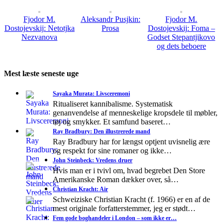
Fjodor M.
Aleksandr Pusjkin:
Fjodor M.
Dostojevskij: Netotjka
Prosa
Dostojevskij: Foma –
Nezvanova
Godset Stepantjikovo
og dets beboere
Mest læste seneste uge
Sayaka Murata: Livsceremoni
Ritualiseret kannibalisme. Systematisk
genanvendelse af menneskelige kropsdele til møbler,
tøj og smykker. Et samfund baseret…
Ray Bradbury: Den illustrerede mand
Ray Bradbury har for længst optjent uvisnelig ære
og respekt for sine romaner og ikke…
John Steinbeck: Vredens druer
Hvis man er i tvivl om, hvad begrebet Den Store
Amerikanske Roman dækker over, så…
Christian Kracht: Air
Schweiziske Christian Kracht (f. 1966) er en af de
mest originale forfatterstemmer, jeg er stødt…
Fem gode boghandeler i London – som ikke er…