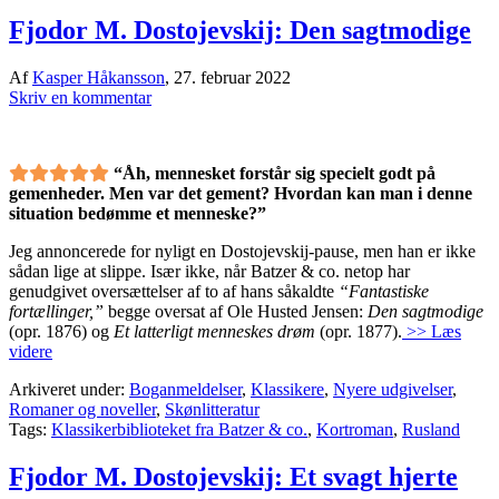
Fjodor M. Dostojevskij: Den sagtmodige
Af
Kasper Håkansson
,
27. februar 2022
Skriv en kommentar
“Åh, mennesket forstår sig specielt godt på
gemenheder. Men var det gement? Hvordan kan man i denne
situation bedømme et menneske?”
Jeg annoncerede for nyligt en Dostojevskij-pause, men han er ikke
sådan lige at slippe. Især ikke, når Batzer & co. netop har
genudgivet oversættelser af to af hans såkaldte
“Fantastiske
fortællinger,”
begge oversat af Ole Husted Jensen:
Den sagtmodige
(opr. 1876) og
Et latterligt menneskes drøm
(opr. 1877).
>> Læs
videre
Arkiveret under:
Boganmeldelser
,
Klassikere
,
Nyere udgivelser
,
Romaner og noveller
,
Skønlitteratur
Tags:
Klassikerbiblioteket fra Batzer & co.
,
Kortroman
,
Rusland
Fjodor M. Dostojevskij: Et svagt hjerte