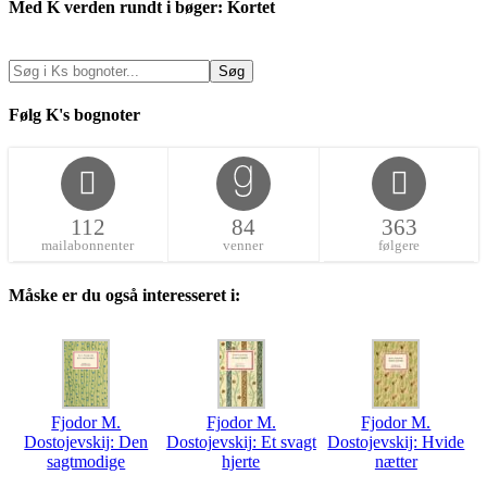
Med K verden rundt i bøger: Kortet
Følg K's bognoter
112
84
363
mailabonnenter
venner
følgere
Måske er du også interesseret i:
Fjodor M.
Fjodor M.
Fjodor M.
Dostojevskij: Den
Dostojevskij: Et svagt
Dostojevskij: Hvide
sagtmodige
hjerte
nætter