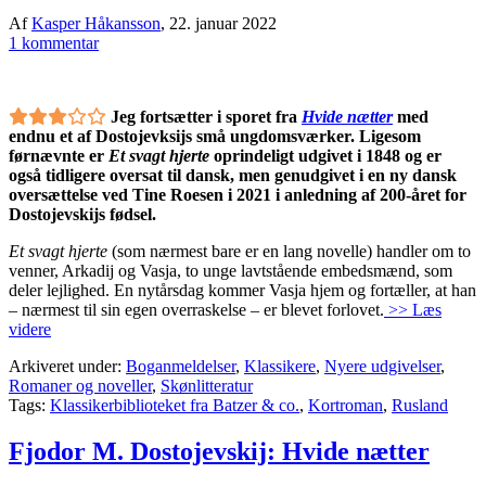
Af
Kasper Håkansson
,
22. januar 2022
1 kommentar
Jeg fortsætter i sporet fra
Hvide nætter
med
endnu et af Dostojevksijs små ungdomsværker. Ligesom
førnævnte er
Et svagt hjerte
oprindeligt udgivet i 1848 og er
også tidligere oversat til dansk, men genudgivet i en ny dansk
oversættelse ved Tine Roesen i 2021 i anledning af 200-året for
Dostojevskijs fødsel.
Et svagt hjerte
(som nærmest bare er en lang novelle) handler om to
venner, Arkadij og Vasja, to unge lavtstående embedsmænd, som
deler lejlighed. En nytårsdag kommer Vasja hjem og fortæller, at han
– nærmest til sin egen overraskelse – er blevet forlovet.
>> Læs
videre
Arkiveret under:
Boganmeldelser
,
Klassikere
,
Nyere udgivelser
,
Romaner og noveller
,
Skønlitteratur
Tags:
Klassikerbiblioteket fra Batzer & co.
,
Kortroman
,
Rusland
Fjodor M. Dostojevskij: Hvide nætter