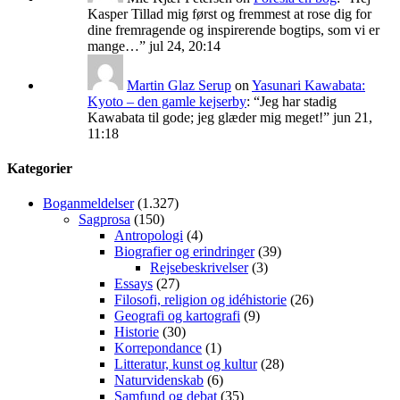
Kasper Tillad mig først og fremmest at rose dig for
dine fremragende og inspirerende bogtips, som vi er
mange…
”
jul 24, 20:14
Martin Glaz Serup
on
Yasunari Kawabata:
Kyoto – den gamle kejserby
: “
Jeg har stadig
Kawabata til gode; jeg glæder mig meget!
”
jun 21,
11:18
Kategorier
Boganmeldelser
(1.327)
Sagprosa
(150)
Antropologi
(4)
Biografier og erindringer
(39)
Rejsebeskrivelser
(3)
Essays
(27)
Filosofi, religion og idéhistorie
(26)
Geografi og kartografi
(9)
Historie
(30)
Korrepondance
(1)
Litteratur, kunst og kultur
(28)
Naturvidenskab
(6)
Samfund og debat
(35)