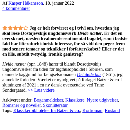
Af
Kasper Håkansson
,
18. januar 2022
4 kommentarer
Jeg er helt forvirret og i tvivl om, hvordan jeg
skal læse Dostojevskijs ungdomsværk
Hvide nætter
. Er det en
overskruet, næsten kvalmende sentimental bagatel, som i bedste
fald har litteraturhistorisk interesse, for så vidt den peger frem
mod senere temaer og teknikker i forfatterskabet? Eller er det
en lille, subtilt tvetydig, ironisk genistreg?
Hvide nætter
(opr. 1848) hører til blandt Dosotjevskijs
ungdomsværker fra tiden før tugthusopholdet i Sibirien, som
dannede baggrund for fængselsromanen
Det døde hus
(1861), jeg
anmeldte forleden. Værket er nyudgivet på forlaget Batzer & co. i
slutningen af 2021 i en ny dansk oversættelse ved Trine
Søndergaard.
>> Læs videre
Arkiveret under:
Boganmeldelser
,
Klassikere
,
Nyere udgivelser
,
Romaner og noveller
,
Skønlitteratur
Tags:
Klassikerbiblioteket fra Batzer & co.
,
Kortroman
,
Rusland