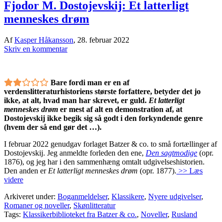
Fjodor M. Dostojevskij: Et latterligt
menneskes drøm
Af
Kasper Håkansson
,
28. februar 2022
Skriv en kommentar
Bare fordi man er en af
verdenslitteraturhistoriens største forfattere, betyder det jo
ikke, at alt, hvad man har skrevet, er guld.
Et latterligt
menneskes drøm
er mest af alt en demonstration af, at
Dostojevskij ikke begik sig så godt i den forkyndende genre
(hvem der så end gør det …).
I februar 2022 genudgav forlaget Batzer & co. to små fortællinger af
Dostojevskij. Jeg anmeldte forleden den ene,
Den sagtmodige
(opr.
1876), og jeg har i den sammenhæng omtalt udgivelseshistorien.
Den anden er
Et latterligt menneskes drøm
(opr. 1877).
>> Læs
videre
Arkiveret under:
Boganmeldelser
,
Klassikere
,
Nyere udgivelser
,
Romaner og noveller
,
Skønlitteratur
Tags:
Klassikerbiblioteket fra Batzer & co.
,
Noveller
,
Rusland