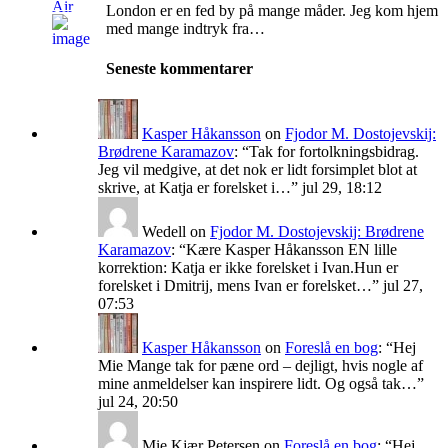
London er en fed by på mange måder. Jeg kom hjem
med mange indtryk fra…
Seneste kommentarer
Kasper Håkansson
on
Fjodor M. Dostojevskij:
Brødrene Karamazov
: “
Tak for fortolkningsbidrag.
Jeg vil medgive, at det nok er lidt forsimplet blot at
skrive, at Katja er forelsket i…
”
jul 29, 18:12
Wedell
on
Fjodor M. Dostojevskij: Brødrene
Karamazov
: “
Kære Kasper Håkansson EN lille
korrektion: Katja er ikke forelsket i Ivan.Hun er
forelsket i Dmitrij, mens Ivan er forelsket…
”
jul 27,
07:53
Kasper Håkansson
on
Foreslå en bog
: “
Hej
Mie Mange tak for pæne ord – dejligt, hvis nogle af
mine anmeldelser kan inspirere lidt. Og også tak…
”
jul 24, 20:50
Mie Kjær Petersen
on
Foreslå en bog
: “
Hej