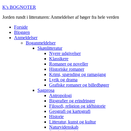
K's BOGNOTER
Jorden rundt i litteraturen: Anmeldelser af bøger fra hele verden
Forside
Bloggen
Anmeldelser
Boganmeldelser
Skønlitteratur
Nyere udgivelser
Klassikere
Romaner og noveller
Historiske romaner
Krimi, spænding og ramasjang
Lyrik og drama
Grafiske romaner og billedbøger
Sagprosa
Antropologi
Biografier og erindringer
Filosofi, religion og idéhistorie
Geografi og kartografi
Historie
Litteratur, kunst og kultur
Naturvidenskab