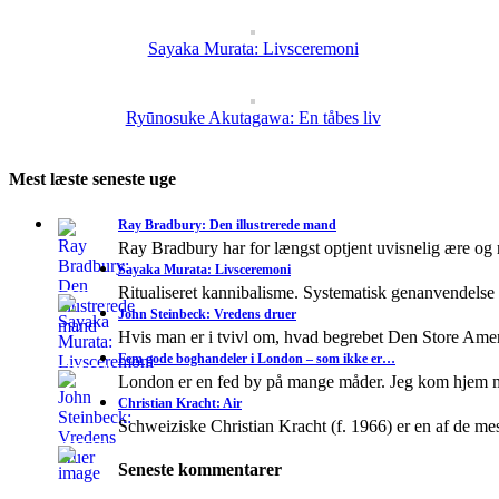
Sayaka Murata: Livsceremoni
Ryūnosuke Akutagawa: En tåbes liv
Mest læste seneste uge
Ray Bradbury: Den illustrerede mand
Ray Bradbury har for længst optjent uvisnelig ære og
Sayaka Murata: Livsceremoni
Ritualiseret kannibalisme. Systematisk genanvendelse
John Steinbeck: Vredens druer
Hvis man er i tvivl om, hvad begrebet Den Store A
Fem gode boghandeler i London – som ikke er…
London er en fed by på mange måder. Jeg kom hjem 
Christian Kracht: Air
Schweiziske Christian Kracht (f. 1966) er en af de mes
Seneste kommentarer