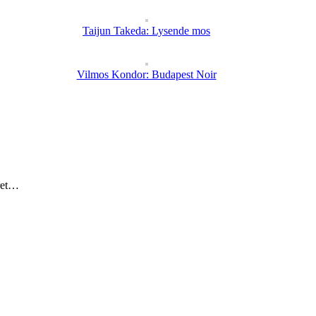
Taijun Takeda: Lysende mos
Vilmos Kondor: Budapest Noir
eret…