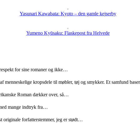
Yasunari Kawabata: Kyoto – den gamle kejserby
Yumeno Kyūsaku: Flaskepost fra Helvede
 respekt for sine romaner og ikke…
 af menneskelige kropsdele til møbler, tøj og smykker. Et samfund bas
merikanske Roman dækker over, så…
med mange indtryk fra…
t originale forfatterstemmer, jeg er stødt…