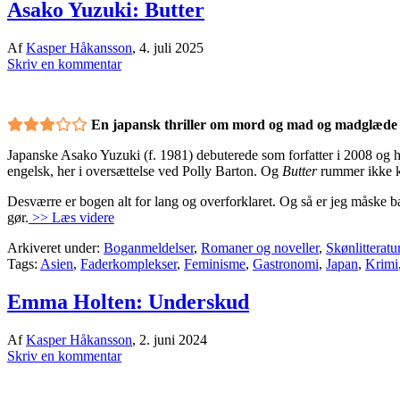
Asako Yuzuki: Butter
Af
Kasper Håkansson
,
4. juli 2025
Skriv en kommentar
En japansk thriller om mord og mad og madglæde –
Japanske Asako Yuzuki (f. 1981) debuterede som forfatter i 2008 og h
engelsk, her i oversættelse ved Polly Barton. Og
Butter
rummer ikke ku
Desværre er bogen alt for lang og overforklaret. Og så er jeg måske b
gør.
>> Læs videre
Arkiveret under:
Boganmeldelser
,
Romaner og noveller
,
Skønlitteratu
Tags:
Asien
,
Faderkomplekser
,
Feminisme
,
Gastronomi
,
Japan
,
Krimi
Emma Holten: Underskud
Af
Kasper Håkansson
,
2. juni 2024
Skriv en kommentar