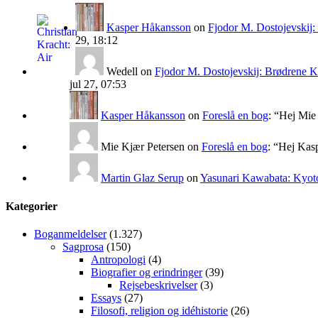
Kasper Håkansson
on
Fjodor M. Dostojevskij
29, 18:12
Wedell
on
Fjodor M. Dostojevskij: Brødrene 
jul 27, 07:53
Kasper Håkansson
on
Foreslå en bog
: “
Hej Mie 
Mie Kjær Petersen
on
Foreslå en bog
: “
Hej Kasp
Martin Glaz Serup
on
Yasunari Kawabata: Kyoto
Kategorier
Boganmeldelser
(1.327)
Sagprosa
(150)
Antropologi
(4)
Biografier og erindringer
(39)
Rejsebeskrivelser
(3)
Essays
(27)
Filosofi, religion og idéhistorie
(26)