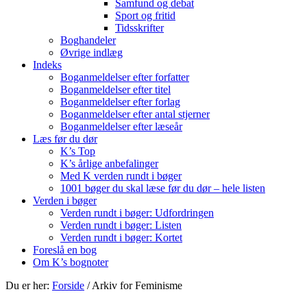
Samfund og debat
Sport og fritid
Tidsskrifter
Boghandeler
Øvrige indlæg
Indeks
Boganmeldelser efter forfatter
Boganmeldelser efter titel
Boganmeldelser efter forlag
Boganmeldelser efter antal stjerner
Boganmeldelser efter læseår
Læs før du dør
K’s Top
K’s årlige anbefalinger
Med K verden rundt i bøger
1001 bøger du skal læse før du dør – hele listen
Verden i bøger
Verden rundt i bøger: Udfordringen
Verden rundt i bøger: Listen
Verden rundt i bøger: Kortet
Foreslå en bog
Om K’s bognoter
Du er her:
Forside
/
Arkiv for Feminisme