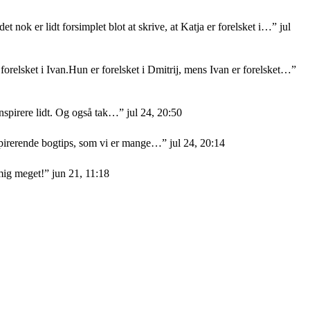
et nok er lidt forsimplet blot at skrive, at Katja er forelsket i…
”
jul
orelsket i Ivan.Hun er forelsket i Dmitrij, mens Ivan er forelsket…
”
nspirere lidt. Og også tak…
”
jul 24, 20:50
nspirerende bogtips, som vi er mange…
”
jul 24, 20:14
mig meget!
”
jun 21, 11:18