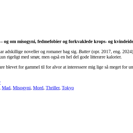
 og om misogyni, fedmefobier og forkvaklede krops- og kvindeide
ar adskillige noveller og romaner bag sig.
Butter
(opr. 2017, eng. 2024) 
n rigeligt med smør, men også en hel del gode litterære kalorier.
are blevet for gammel til for alvor at interessere mig lige så meget fo
r
,
Mad
,
Misogyni
,
Mord
,
Thriller
,
Tokyo