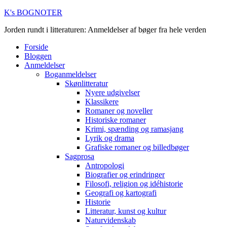
K's BOGNOTER
Jorden rundt i litteraturen: Anmeldelser af bøger fra hele verden
Forside
Bloggen
Anmeldelser
Boganmeldelser
Skønlitteratur
Nyere udgivelser
Klassikere
Romaner og noveller
Historiske romaner
Krimi, spænding og ramasjang
Lyrik og drama
Grafiske romaner og billedbøger
Sagprosa
Antropologi
Biografier og erindringer
Filosofi, religion og idéhistorie
Geografi og kartografi
Historie
Litteratur, kunst og kultur
Naturvidenskab