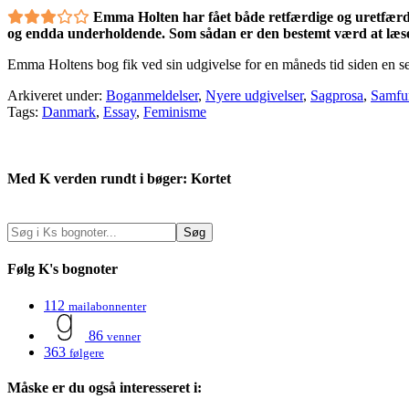
Emma Holten har fået både retfærdige og uretfærdi
og endda underholdende. Som sådan er den bestemt værd at læse, 
Emma Holtens bog fik ved sin udgivelse for en måneds tid siden en sek
Arkiveret under:
Boganmeldelser
,
Nyere udgivelser
,
Sagprosa
,
Samfu
Tags:
Danmark
,
Essay
,
Feminisme
Med K verden rundt i bøger: Kortet
Følg K's bognoter
112
mailabonnenter
86
venner
363
følgere
Måske er du også interesseret i: