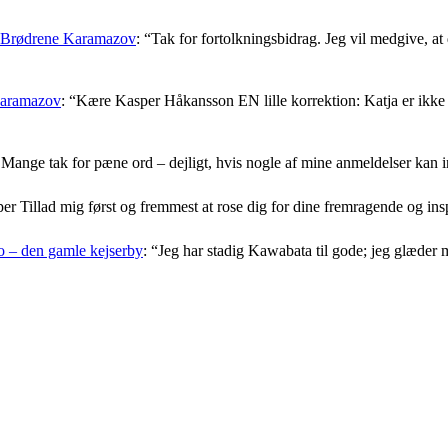
: Brødrene Karamazov
: “
Tak for fortolkningsbidrag. Jeg vil medgive, at d
Karamazov
: “
Kære Kasper Håkansson EN lille korrektion: Katja er ikke f
Mange tak for pæne ord – dejligt, hvis nogle af mine anmeldelser kan i
er Tillad mig først og fremmest at rose dig for dine fremragende og i
 – den gamle kejserby
: “
Jeg har stadig Kawabata til gode; jeg glæder 