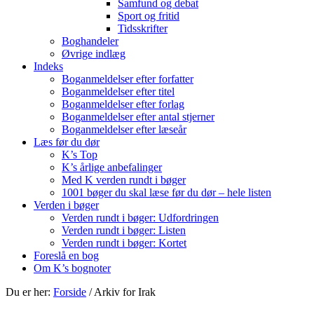
Samfund og debat
Sport og fritid
Tidsskrifter
Boghandeler
Øvrige indlæg
Indeks
Boganmeldelser efter forfatter
Boganmeldelser efter titel
Boganmeldelser efter forlag
Boganmeldelser efter antal stjerner
Boganmeldelser efter læseår
Læs før du dør
K’s Top
K’s årlige anbefalinger
Med K verden rundt i bøger
1001 bøger du skal læse før du dør – hele listen
Verden i bøger
Verden rundt i bøger: Udfordringen
Verden rundt i bøger: Listen
Verden rundt i bøger: Kortet
Foreslå en bog
Om K’s bognoter
Du er her:
Forside
/
Arkiv for Irak