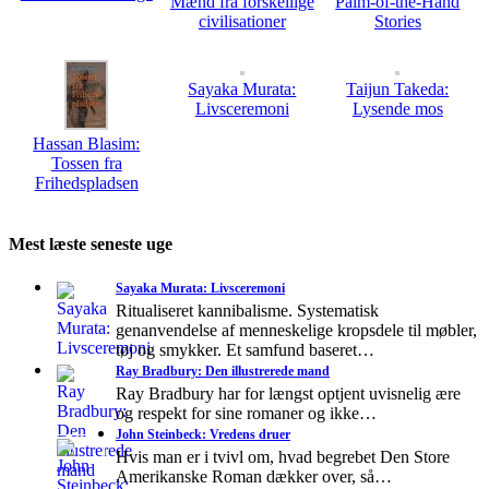
Mænd fra forskellige
Palm-of-the-Hand
civilisationer
Stories
Sayaka Murata:
Taijun Takeda:
Livsceremoni
Lysende mos
Hassan Blasim:
Tossen fra
Frihedspladsen
Mest læste seneste uge
Sayaka Murata: Livsceremoni
Ritualiseret kannibalisme. Systematisk
genanvendelse af menneskelige kropsdele til møbler,
tøj og smykker. Et samfund baseret…
Ray Bradbury: Den illustrerede mand
Ray Bradbury har for længst optjent uvisnelig ære
og respekt for sine romaner og ikke…
John Steinbeck: Vredens druer
Hvis man er i tvivl om, hvad begrebet Den Store
Amerikanske Roman dækker over, så…