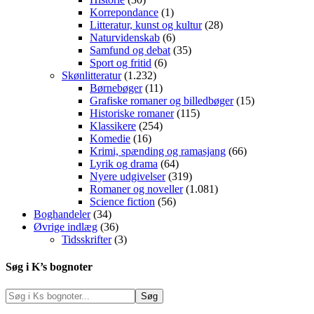
Korrepondance
(1)
Litteratur, kunst og kultur
(28)
Naturvidenskab
(6)
Samfund og debat
(35)
Sport og fritid
(6)
Skønlitteratur
(1.232)
Børnebøger
(11)
Grafiske romaner og billedbøger
(15)
Historiske romaner
(115)
Klassikere
(254)
Komedie
(16)
Krimi, spænding og ramasjang
(66)
Lyrik og drama
(64)
Nyere udgivelser
(319)
Romaner og noveller
(1.081)
Science fiction
(56)
Boghandeler
(34)
Øvrige indlæg
(36)
Tidsskrifter
(3)
Søg i K’s bognoter