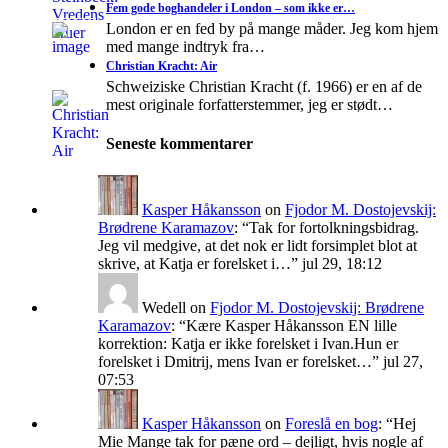
Fem gode boghandeler i London – som ikke er…
London er en fed by på mange måder. Jeg kom hjem
med mange indtryk fra…
Christian Kracht: Air
Schweiziske Christian Kracht (f. 1966) er en af de
mest originale forfatterstemmer, jeg er stødt…
Seneste kommentarer
Kasper Håkansson
on
Fjodor M. Dostojevskij:
Brødrene Karamazov
: “
Tak for fortolkningsbidrag.
Jeg vil medgive, at det nok er lidt forsimplet blot at
skrive, at Katja er forelsket i…
”
jul 29, 18:12
Wedell
on
Fjodor M. Dostojevskij: Brødrene
Karamazov
: “
Kære Kasper Håkansson EN lille
korrektion: Katja er ikke forelsket i Ivan.Hun er
forelsket i Dmitrij, mens Ivan er forelsket…
”
jul 27,
07:53
Kasper Håkansson
on
Foreslå en bog
: “
Hej
Mie Mange tak for pæne ord – dejligt, hvis nogle af