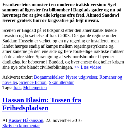
Frankensteins monster i en moderne irakisk version: Syet
sammen af ligrester fra bilbomber i Bagdads gader og nu på
hævntogt for at give alle krigens ofre fred. Ahmed Saadawi
leverer grotesk horror-krigssatire på højt niveau.
Scenen er Bagdad på et tidspunkt efter den amerikansk ledede
invasion og besættelse af Irak i 2003. Det gamle regime under
Saddam Hussein er væltet, og en ny regering er installeret, men
landet hærges stadig af kampe mellem regeringsstyrkerne og
amerikanerne på den ene side og flere forskellige iraktiske militser
på de andre sider. Sprængning af selvmordsbomber i byen er
dagligdag for beboerne i Bagdad, og hver eneste dag tæller krigen
sine nye ofre blandt civilbefolkningen.
>> Læs videre
Arkiveret under:
Boganmeldelser
,
Nyere udgivelser
,
Romaner og
noveller
,
Science fiction
,
Skønlitteratur
Tags:
Irak
,
Mellemøsten
Hassan Blasim: Tossen fra
Frihedspladsen
Af
Kasper Håkansson
,
22. november 2016
Skriv en kommentar