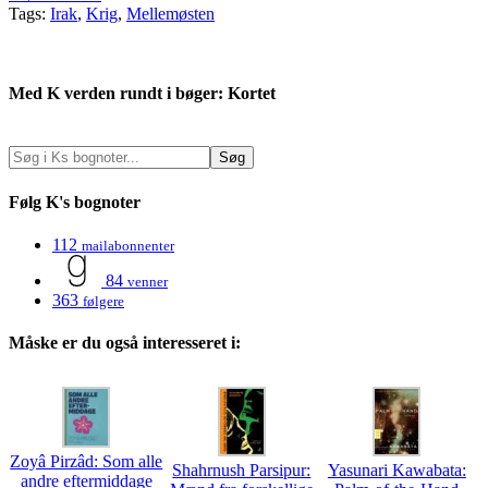
Tags:
Irak
,
Krig
,
Mellemøsten
Med K verden rundt i bøger: Kortet
Følg K's bognoter
112
mailabonnenter
84
venner
363
følgere
Måske er du også interesseret i:
Zoyâ Pirzâd: Som alle
Shahrnush Parsipur:
Yasunari Kawabata:
andre eftermiddage