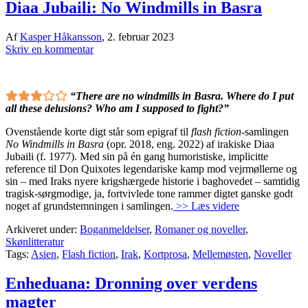
Diaa Jubaili: No Windmills in Basra
Af
Kasper Håkansson
,
2. februar 2023
Skriv en kommentar
“There are no windmills in Basra. Where do I put
all these delusions? Who am I supposed to fight?”
Ovenstående korte digt står som epigraf til
flash fiction
-samlingen
No Windmills in Basra
(opr. 2018, eng. 2022) af irakiske Diaa
Jubaili (f. 1977). Med sin på én gang humoristiske, implicitte
reference til Don Quixotes legendariske kamp mod vejrmøllerne og
sin – med Iraks nyere krigshærgede historie i baghovedet – samtidig
tragisk-sørgmodige, ja, fortvivlede tone rammer digtet ganske godt
noget af grundstemningen i samlingen.
>> Læs videre
Arkiveret under:
Boganmeldelser
,
Romaner og noveller
,
Skønlitteratur
Tags:
Asien
,
Flash fiction
,
Irak
,
Kortprosa
,
Mellemøsten
,
Noveller
Enheduana: Dronning over verdens
magter