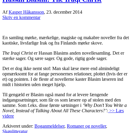
Af
Kasper Håkansson
,
23. december 2014
Skriv en kommentar
En samling mørke, mærkelige, magiske og makabre noveller fra det
kaotiske, livsfarlige Irak og fra Finlands mørke skove.
The Iraqi Christ
er Hassan Blasims anden novellesamling. Det er
stærke sager. Og sære sager. Og gode, rigtig gode sager.
Det er dog ikke nemt stof: Man skal læse mere end almindeligt
opmærksomt for at fange personernes relationer, plottet (hvis der er
et) og pointen. I de fleste af novellerne kaster Blasim læseren ind
midt i historien uden meget hjælp.
Til gengæld er Blasim også mand for at levere fængende
indgangssætninger, som får os som læsere op af stolen med den
samme. Som f.eks. disse første sætninger i
‘Why Don’t You Write a
Novel, Instead of Talking About All These Characters?’:
>> Læs
videre
Arkiveret under:
Boganmeldelser
,
Romaner og noveller
,
Skønlitteratur