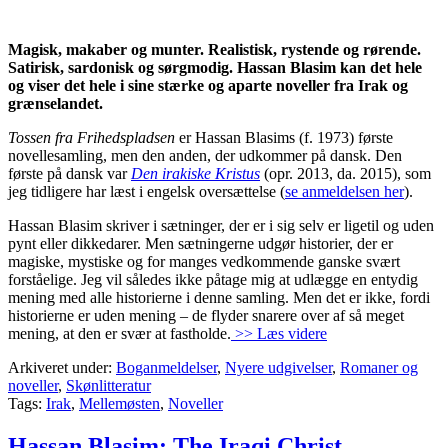
Magisk, makaber og munter. Realistisk, rystende og rørende.
Satirisk, sardonisk og sørgmodig. Hassan Blasim kan det hele
og viser det hele i sine stærke og aparte noveller fra Irak og
grænselandet.
Tossen fra Frihedspladsen
er Hassan Blasims (f. 1973) første
novellesamling, men den anden, der udkommer på dansk. Den
første på dansk var
Den irakiske Kristus
(opr. 2013, da. 2015), som
jeg tidligere har læst i engelsk oversættelse (
se anmeldelsen her
).
Hassan Blasim skriver i sætninger, der er i sig selv er ligetil og uden
pynt eller dikkedarer. Men sætningerne udgør historier, der er
magiske, mystiske og for manges vedkommende ganske svært
forståelige. Jeg vil således ikke påtage mig at udlægge en entydig
mening med alle historierne i denne samling. Men det er ikke, fordi
historierne er uden mening – de flyder snarere over af så meget
mening, at den er svær at fastholde.
>> Læs videre
Arkiveret under:
Boganmeldelser
,
Nyere udgivelser
,
Romaner og
noveller
,
Skønlitteratur
Tags:
Irak
,
Mellemøsten
,
Noveller
Hassan Blasim: The Iraqi Christ