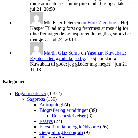
mine anmeldelser kan inspirere lidt. Og også tak…
”
jul 24, 20:50
Mie Kjær Petersen
on
Foreslå en bog
: “
Hej
Kasper Tillad mig først og fremmest at rose dig for
dine fremragende og inspirerende bogtips, som vi er
mange…
”
jul 24, 20:14
Martin Glaz Serup
on
Yasunari Kawabata:
Kyoto – den gamle kejserby
: “
Jeg har stadig
Kawabata til gode; jeg glæder mig meget!
”
jun 21,
11:18
Kategorier
Boganmeldelser
(1.327)
Sagprosa
(150)
Antropologi
(4)
Biografier og erindringer
(39)
Rejsebeskrivelser
(3)
Essays
(27)
Filosofi, religion og idéhistorie
(26)
Geografi og kartografi
(9)
Historie
(30)