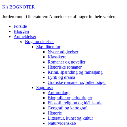
K's BOGNOTER
Jorden rundt i litteraturen: Anmeldelser af bøger fra hele verden
Forside
Bloggen
Anmeldelser
Boganmeldelser
Skønlitteratur
Nyere udgivelser
Klassikere
Romaner og noveller
Historiske romaner
Krimi, spænding og ramasjang
Lyrik og drama
Grafiske romaner og billedbøger
Sagprosa
Antropologi
Biografier og erindringer
Filosofi, religion og idéhistorie
Geografi og kartografi
Historie
Litteratur, kunst og kultur
Naturvidenskab