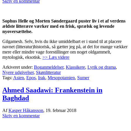
Skriv en kommentar
Sophus Helle og Morten Søndergaard puster liv i et af verdens
ældste litterære værker med en frisk, sprælsk og levende
nyoversættelse.
Gilgamesh. Selv, hvis du ikke umiddelbart er i stand til at placere
navnet (litteratur)historisk, så gætter jeg på, at det for mange vækker
mere eller mindre vage forestillinger om noget oldgammelt,
mytologisk, eksotisk.
>> Læs videre
Arkiveret under:
Boganmeldelser
,
Klassikere
,
Lyrik og drama
,
Nyere udgivelser
,
Skønlitteratur
Tags:
Asien
,
Epos
,
Irak
,
Mesopotamien
,
Sumer
Ahmed Saadawi: Frankenstein in
Baghdad
Af
Kasper Håkansson
,
19. februar 2018
Skriv en kommentar