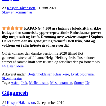
Af
Kasper Håkansson
,
11. juni 2021
Skriv en kommentar
KAPANG! 4.300 års lagring i kileskrift har ikke
frataget den sumeriske ypperstepræstinde Enheduanas power-
digt meget saft og kraft.
Dronning over verdens magter
i Sophus
Helles flotte danske gendigtning fremstår helt frisk, vild og
voldsom og i allerhøjeste grad læseværdig.
Og så kommer den danske version fra 2020 tilmed flot
gennemillustreret af Johanne Helga Heiberg, hvis illustrationer
emmer af samme kraft som teksten og fortolker den på fornem vis.
>> Læs videre
Arkiveret under:
Boganmeldelser
,
Klassikere
,
Lyrik og drama
,
Skønlitteratur
Tags:
Asien
,
Irak
,
Mellemøsten
,
Mesopotamien
,
Sumer
,
Ur
Gilgamesh
Af
Kasper Håkansson
,
2. september 2019