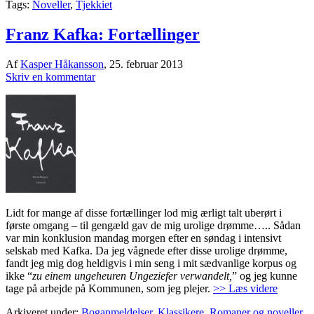
Tags:
Noveller
,
Tjekkiet
Franz Kafka: Fortællinger
Af
Kasper Håkansson
,
25. februar 2013
Skriv en kommentar
Lidt for mange af disse fortællinger lod mig ærligt talt uberørt i
første omgang – til gengæld gav de mig urolige drømme….. Sådan
var min konklusion mandag morgen efter en søndag i intensivt
selskab med Kafka. Da jeg vågnede efter disse urolige drømme,
fandt jeg mig dog heldigvis i min seng i mit sædvanlige korpus og
ikke “
zu einem ungeheuren Ungeziefer verwandelt,
” og jeg kunne
tage på arbejde på Kommunen, som jeg plejer.
>> Læs videre
Arkiveret under:
Boganmeldelser
,
Klassikere
,
Romaner og noveller
,