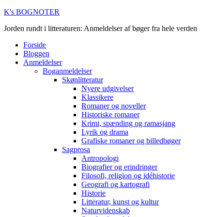
K's BOGNOTER
Jorden rundt i litteraturen: Anmeldelser af bøger fra hele verden
Forside
Bloggen
Anmeldelser
Boganmeldelser
Skønlitteratur
Nyere udgivelser
Klassikere
Romaner og noveller
Historiske romaner
Krimi, spænding og ramasjang
Lyrik og drama
Grafiske romaner og billedbøger
Sagprosa
Antropologi
Biografier og erindringer
Filosofi, religion og idéhistorie
Geografi og kartografi
Historie
Litteratur, kunst og kultur
Naturvidenskab