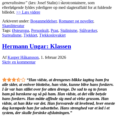
generalissimo”
(læs: Josef Stalin) i skrotcontainere, som
efterfølgende fyldes yderligere op med slagteraffald for at fuldende
billedet.
>> Læs videre
Arkiveret under:
Boganmeldelser
,
Romaner og noveller
,
Skønlitteratur
Tags:
Østeuropa
,
Personkult
,
Prag
,
Stalinisme
,
Stålværker
,
Surrealisme
,
Tjekkiet
,
Tjekkoslovakiet
Hermann Ungar: Klassen
Af
Kasper Håkansson
,
1. februar 2026
Skriv en kommentar
“Han vidste, at drengenes blikke iagttog ham fra
alle sider, at enhver blottelse, han viste, kunne blive hans fordærv.
I år var han stillet over for atten drenge. De sad to og to foran
ham på bænkene og så på ham. Han vidste, at det ville betyde
hans fordærv. Han måtte affinde sig med at virke grusom. Han
vidste, at han ikke var det. Han forsvarede sit levebrød, hver eneste
dag kæmpede han for udsættelse. Hans strenghed var et led i et
system, der skulle forsinke afslutningen.”