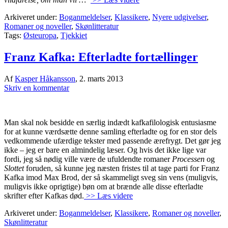
Arkiveret under:
Boganmeldelser
,
Klassikere
,
Nyere udgivelser
,
Romaner og noveller
,
Skønlitteratur
Tags:
Østeuropa
,
Tjekkiet
Franz Kafka: Efterladte fortællinger
Af
Kasper Håkansson
,
2. marts 2013
Skriv en kommentar
Man skal nok besidde en særlig indædt kafkafilologisk entusiasme
for at kunne værdsætte denne samling efterladte og for en stor dels
vedkommende ufærdige tekster med passende ærefrygt. Det gør jeg
ikke – jeg er bare en almindelig læser. Og hvis det ikke lige var
fordi, jeg så nødig ville være de ufuldendte romaner
Processen
og
Slottet
foruden, så kunne jeg næsten fristes til at tage parti for Franz
Kafka imod Max Brod, der så skammeligt sveg sin vens (muligvis,
muligvis ikke oprigtige) bøn om at brænde alle disse efterladte
skrifter efter Kafkas død.
>> Læs videre
Arkiveret under:
Boganmeldelser
,
Klassikere
,
Romaner og noveller
,
Skønlitteratur