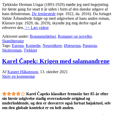
Tjekkiske Herman Ungar (1893-1929) mødte jeg med begejstring
for første gang for snart ti år siden i form af den danske udgave af
hans debutroman,
De lemlæstede
(opr. 1922, da. 2016). Da forlaget
Sidste Århundrede fulgte op med udgivelsen af hans anden roman,
Klassen
(opr. 1929, da. 2019), skyndte jeg mig derfor også at
erhverve den.
>> Læs videre
Arkiveret under:
Boganmeldelser
,
Romaner og noveller
,
Skønlitteratur
Tags:
Europa
,
Komedie
,
Neurotikere
,
Østeuropa
,
Paranoia
,
Skoleroman
,
Tjekkiet
Karel Čapek: Krigen med salamandrene
Af
Kasper Håkansson
,
13. oktober 2021
Skriv en kommentar
Karel Čapeks klassiker fremstår her 85 år efter
sin første udgivelse stadig overraskende original og
underholdende, og den er desværre også fortsat højaktuel, selv
om den globale kontekst er en helt anden.