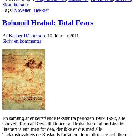
Skønlitteratur
Tags:
Noveller
,
Tjekkiet
Bohumil Hrabal: Total Fears
Af
Kasper Håkansson
,
10. februar 2011
Skriv en kommentar
En samling af enkeltstående tekster fra perioden 1989-1992, alle
skrevet i form af Breve til Dubenka. Hrabal har et uimodsigeligt
litterært talent, men for den, der ikke er dus med alle
Tjekkoslovakiets og Ruslands forfattere, journalister og politikere i