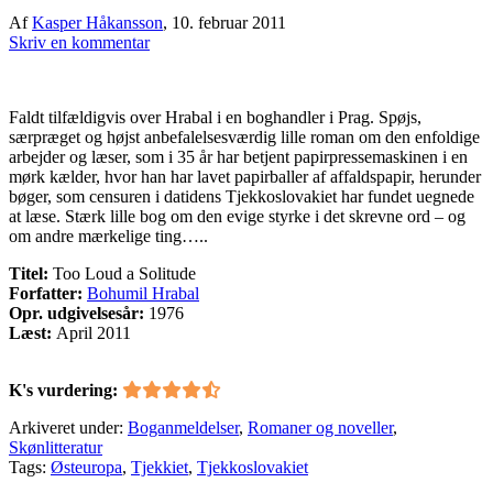
Af
Kasper Håkansson
,
10. februar 2011
Skriv en kommentar
Faldt tilfældigvis over Hrabal i en boghandler i Prag. Spøjs,
særpræget og højst anbefalelsesværdig lille roman om den enfoldige
arbejder og læser, som i 35 år har betjent papirpressemaskinen i en
mørk kælder, hvor han har lavet papirballer af affaldspapir, herunder
bøger, som censuren i datidens Tjekkoslovakiet har fundet uegnede
at læse. Stærk lille bog om den evige styrke i det skrevne ord – og
om andre mærkelige ting…..
Titel:
Too Loud a Solitude
Forfatter:
Bohumil Hrabal
Opr. udgivelsesår:
1976
Læst:
April 2011
K's vurdering:
Arkiveret under:
Boganmeldelser
,
Romaner og noveller
,
Skønlitteratur
Tags:
Østeuropa
,
Tjekkiet
,
Tjekkoslovakiet