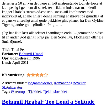
de seneste 50 år, kan det være en lidt anstrengende tour-de-force at
kæmpe sig i gennem disse tekster – ikke mindst, når man dertil
lægger Hrabals stream-of-consciousness-stil kombineret med
indtrykket af, at alle linier i denne samling er skrevet på grundlag af
et ganske anseeligt antal gode tjekkiske glas pilsner fra Den Gyldne
Tiger og andre gode ølhuller i Prag……
(Jeg har ikke læst alle tekster i samlingen endnu – gemmer de sidste
til en anden god gang i Prag på Den Sorte Tyr, Flodhesten eller De
Små Bjørne).
Titel:
Total Fears
Forfatter:
Bohumil Hrabal
Opr. udgivelsesår:
1996
Læst:
April 2011
K's vurdering:
Arkiveret under:
Boganmeldelser
,
Romaner og noveller
,
Skønlitteratur
Tags:
Østeuropa
,
Tjekkiet
,
Tjekkoslovakiet
Bohumil Hrabal: Too Loud a Solitude