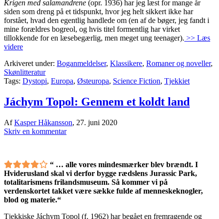
Krigen med salamandrene
(opr. 1936) har jeg læst for mange år
siden som dreng på et tidspunkt, hvor jeg helt sikkert ikke har
forstået, hvad den egentlig handlede om (en af de bøger, jeg fandt i
mine forældres bogreol, og hvis titel formentlig har virket
tillokkende for en læsebegærlig, men meget ung teenager).
>> Læs
videre
Arkiveret under:
Boganmeldelser
,
Klassikere
,
Romaner og noveller
,
Skønlitteratur
Tags:
Dystopi
,
Europa
,
Østeuropa
,
Science Fiction
,
Tjekkiet
Jáchym Topol: Gennem et koldt land
Af
Kasper Håkansson
,
27. juni 2020
Skriv en kommentar
“ … alle vores mindesmærker blev brændt. I
Hviderusland skal vi derfor bygge rædslens Jurassic Park,
totalitarismens frilandsmuseum. Så kommer vi på
verdenskortet takket være sække fulde af menneskeknogler,
blod og materie.“
Tjekkiske Jáchym Topol (f. 1962) har begået en fremragende og