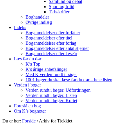
Samfund og debat
Sport og fritid
Tidsskrifter
Boghandeler
Øvrige indlæg
Indeks
Boganmeldelser efter forfatter
Boganmeldelser efter titel
Boganmeldelser efter forlag
Boganmeldelser efter antal stjerner
Boganmeldelser efter læseår
Læs før du dør
K’s Top
K’s årlige anbefalinger
Med K verden rundt i bøger
1001 bøger du skal læse før du dør – hele listen
Verden i bøger
Verden rundt i bøger: Udfordringen
Verden rundt i bøger: Listen
Verden rundt i bøger: Kortet
Foreslå en bog
Om K’s bognoter
Du er her:
Forside
/
Arkiv for Tjekkiet