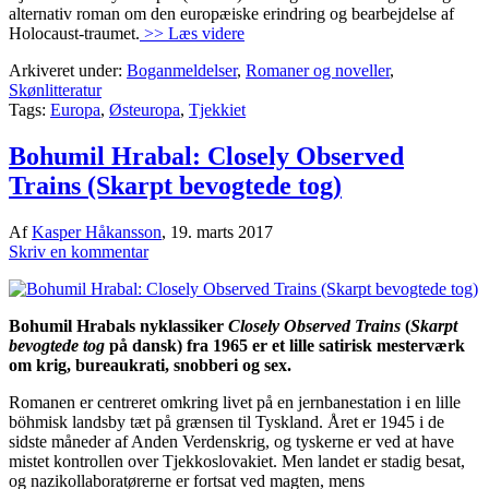
alternativ roman om den europæiske erindring og bearbejdelse af
Holocaust-traumet.
>> Læs videre
Arkiveret under:
Boganmeldelser
,
Romaner og noveller
,
Skønlitteratur
Tags:
Europa
,
Østeuropa
,
Tjekkiet
Bohumil Hrabal: Closely Observed
Trains (Skarpt bevogtede tog)
Af
Kasper Håkansson
,
19. marts 2017
Skriv en kommentar
Bohumil Hrabals nyklassiker
Closely Observed Trains
(
Skarpt
bevogtede tog
på dansk) fra 1965 er et lille satirisk mesterværk
om krig, bureaukrati, snobberi og sex.
Romanen er centreret omkring livet på en jernbanestation i en lille
böhmisk landsby tæt på grænsen til Tyskland. Året er 1945 i de
sidste måneder af Anden Verdenskrig, og tyskerne er ved at have
mistet kontrollen over Tjekkoslovakiet. Men landet er stadig besat,
og nazikollaboratørerne er fortsat ved magten, mens