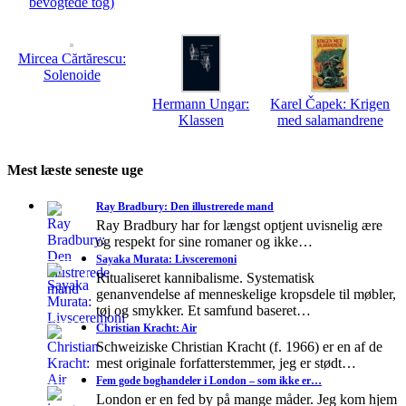
bevogtede tog)
Mircea Cărtărescu:
Solenoide
Hermann Ungar:
Karel Čapek: Krigen
Klassen
med salamandrene
Mest læste seneste uge
Ray Bradbury: Den illustrerede mand
Ray Bradbury har for længst optjent uvisnelig ære
og respekt for sine romaner og ikke…
Sayaka Murata: Livsceremoni
Ritualiseret kannibalisme. Systematisk
genanvendelse af menneskelige kropsdele til møbler,
tøj og smykker. Et samfund baseret…
Christian Kracht: Air
Schweiziske Christian Kracht (f. 1966) er en af de
mest originale forfatterstemmer, jeg er stødt…
Fem gode boghandeler i London – som ikke er…
London er en fed by på mange måder. Jeg kom hjem