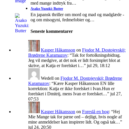
med mange indtryk fra…
Asako Yuzuki: Butter
En japansk thriller om mord og mad og madglæde -
og om misogyni, fedmefobier og…
Seneste kommentarer
Kasper Håkansson
on
Fjodor M. Dostojevskij:
Brødrene Karamazov
: “
Tak for fortolkningsbidrag.
Jeg vil medgive, at det nok er lidt forsimplet blot at
skrive, at Katja er forelsket i…
”
jul 29, 18:12
Wedell
on
Fjodor M. Dostojevskij: Brødrene
Karamazov
: “
Kære Kasper Håkansson EN lille
korrektion: Katja er ikke forelsket i Ivan.Hun er
forelsket i Dmitrij, mens Ivan er forelsket…
”
jul 27,
07:53
Kasper Håkansson
on
Foreslå en bog
: “
Hej
Mie Mange tak for pæne ord – dejligt, hvis nogle af
mine anmeldelser kan inspirere lidt. Og også tak…
”
jul 24, 20:50