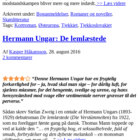
modstandskampen bliver mere og mere indædt.
>> Læs videre
Arkiveret under:
Boganmeldelser
,
Romaner og noveller
,
Skønlitteratur
Tags:
Kortroman
,
Østeuropa
,
Tjekkiet
,
Tjekkoslovakiet
Hermann Ungar: De lemlæstede
Af
Kasper Håkansson
,
28. august 2016
2 kommentarer
“Denne Hermann Ungar har en frygtelig
forkærlighed for – ja, hvad skal man sige – for dårlig luft, for
sjælens miasmer, for det hengemte, svedige og urene, og hans
hensynsløshed mod svage eller sentimentale nerver grænser til det
perverse.”
Sådan skrev Stefan Zweig i en omtale af Hermann Ungars (1893-
1929) debutroman
De lemlæstede
(
Die Verstümmelten
) fra 1922,
som nu foreligger første gang på dansk. Thomas Mann toppede op
ved at kalde den
“… en frygtelig bog, et seksualhelvede, fuld af
smuds, forbrydelser og den dybeste melankoli – en monoman
vildfarelse, om man vil …”
>> Læs videre