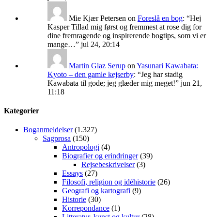
Mie Kjær Petersen
on
Foreslå en bog
: “
Hej
Kasper Tillad mig først og fremmest at rose dig for
dine fremragende og inspirerende bogtips, som vi er
mange…
”
jul 24, 20:14
Martin Glaz Serup
on
Yasunari Kawabata:
Kyoto – den gamle kejserby
: “
Jeg har stadig
Kawabata til gode; jeg glæder mig meget!
”
jun 21,
11:18
Kategorier
Boganmeldelser
(1.327)
Sagprosa
(150)
Antropologi
(4)
Biografier og erindringer
(39)
Rejsebeskrivelser
(3)
Essays
(27)
Filosofi, religion og idéhistorie
(26)
Geografi og kartografi
(9)
Historie
(30)
Korrepondance
(1)
Litteratur, kunst og kultur
(28)