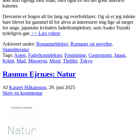
ikke kun rigeligt med smør, men også en hel del gode litterære
kalorier.
Desværre er bogen alt for lang og overforklaret. Og så er jeg måske
bare blevet for gammel til for alvor at interessere mig lige så meget
for unge, japanske kvinders faderkomplekser, som Asako Yuzuki
tydeligvis gør.
>> Læs videre
Arkiveret under:
Boganmeldelser
,
Romaner og noveller
,
Skønlitteratur
Tags:
Asien
,
Faderkomplekser
,
Feminisme
,
Gastronomi
,
Japan
,
Krimi
,
Mad
,
Misogyni
,
Mord
,
Thriller
,
Tokyo
Rasmus Ejrnæs: Natur
Af
Kasper Håkansson
,
29. juni 2025
Skriv en kommentar