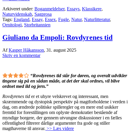
Arkiveret under:
Boganmeldelser
,
Essays
,
Klassikere
,
Naturvidenskab
,
Sagprosa
Tags:
England
,
Essay
,
Essex
,
Fugle
,
Natur
,
Naturlitteratur
,
Ornitologi
,
Storbritannien
Giuliano da Empoli: Rovdyrenes tid
Af
Kasper Håkansson
,
31. august 2025
Skriv en kommentar
“Rovdyrenes tid står for døren, og overalt udvikler
tingene sig på en sådan måde, at det der skal ordnes, vil blive
ordnet med ild og jern.”
Rovdyrenes tid
er et uhyre velskrevet og interessant, men
skræmmende og dystopisk perspektiv på magtforholdene i verden i
dag, om ændrede politiske spilleregler og en mere end usikker
fremtid for forestillingen om oplyste demokratier bestående af
myndige borgere, der gennem utvungne diskussioner i en fælles
offentlighed filtrerer dårlige argumenter fra gode og stiller
magthaverne til ansvar.
>> Læs videre