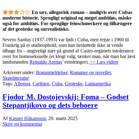
En sær, allegorisk roman – muligvis over Cubas
moderne historie. Sprogligt original og meget ambitiøs, måske
også for ambitiøs. For sproglige feinschmeckere og tilhængere
af det groteske og surrealistiske.
Severo Sarduy (1937-1993) var født i Cuba, men rejste i 1960 til
Frankrig på et studieophold, som han besluttede ikke at vende
tilbage fra – angiveligt især på grund af Castro-regimets intolerance
over for homoseksuelle (et klogt valg, tænker man, når man har læst
landsmanden
Reinaldo Arenas
’ erindringer).
>> Læs videre
Arkiveret under:
Boganmeldelser
,
Romaner og noveller
,
Skønlitteratur
Tags:
Allegori
,
Caribien
,
Cuba
,
Groteske
,
Latinamerika
Fjodor M. Dostojevskij: Foma – Godset
Stepantjikovo og dets beboere
Af
Kasper Håkansson
,
29. marts 2025
Skriv en kommentar