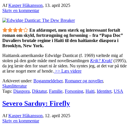
Af
Kasper Håkansson
,
13. april 2025
Skriv en kommentar
En afdæmpet, men stærk og interessant fortalt
roman om skyld, fortrængning og forsoning – fra “Papa Doc”
Duvaliers brutale regime i Haiti til den haitianske diaspora i
Brooklyn, New York.
Haitiansk-amerikanske Edwidge Danticat (f. 1969) væltede mig af
stolen på den gode måde med novellesamlingen
Krik? Krak!
(1995),
da jeg læste den for snart ni år siden. Nu syntes jeg, at det var på tide
at læse noget mere af hende.
>> Læs videre
Arkiveret under:
Boganmeldelser
,
Romaner og noveller
,
Skønlitteratur
Tags:
Diaspora
,
Diktatur
,
Familie
,
Forsoning
,
Haiti
,
Identitet
,
USA
Severo Sarduy: Firefly
Af
Kasper Håkansson
,
12. april 2025
Skriv en kommentar