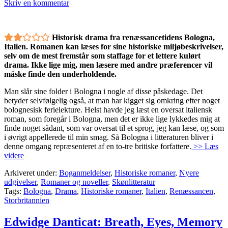
Skriv en kommentar
Historisk drama fra renæssancetidens Bologna,
Italien. Romanen kan læses for sine historiske miljøbeskrivelser,
selv om de mest fremstår som staffage for et lettere kulørt
drama. Ikke lige mig, men læsere med andre præferencer vil
måske finde den underholdende.
Man slår sine folder i Bologna i nogle af disse påskedage. Det
betyder selvfølgelig også, at man har kigget sig omkring efter noget
bolognesisk ferielekture. Helst havde jeg læst en oversat italiensk
roman, som foregår i Bologna, men det er ikke lige lykkedes mig at
finde noget sådant, som var oversat til et sprog, jeg kan læse, og som
i øvrigt appellerede til min smag. Så Bologna i litteraturen bliver i
denne omgang repræsenteret af en to-tre britiske forfattere.
>> Læs
videre
Arkiveret under:
Boganmeldelser
,
Historiske romaner
,
Nyere
udgivelser
,
Romaner og noveller
,
Skønlitteratur
Tags:
Bologna
,
Drama
,
Historiske romaner
,
Italien
,
Renæssancen
,
Storbritannien
Edwidge Danticat: Breath, Eyes, Memory