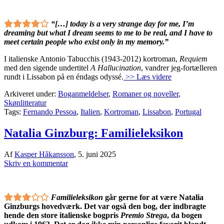
“[…] today is a very strange day for me, I’m
dreaming but what I dream seems to me to be real, and I have to
meet certain people who exist only in my memory.”
I italienske Antonio Tabucchis (1943-2012) kortroman,
Requiem
med den sigende undertitel
A Hallucination
, vandrer jeg-fortælleren
rundt i Lissabon på en éndags odyssé.
>> Læs videre
Arkiveret under:
Boganmeldelser
,
Romaner og noveller
,
Skønlitteratur
Tags:
Fernando Pessoa
,
Italien
,
Kortroman
,
Lissabon
,
Portugal
Natalia Ginzburg: Familieleksikon
Af
Kasper Håkansson
,
5. juni 2025
Skriv en kommentar
Familieleksikon
går gerne for at være Natalia
Ginzburgs hovedværk. Det var også den bog, der indbragte
hende den store italienske bogpris
Premio Strega
, da bogen