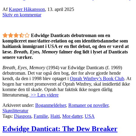
Af
Kasper Håkansson
,
13. april 2025
Skriv en kommentar
Edwidge Danticats debutroman om en
kompliceret mor/datter-relation og om identitetsdannelse som
haitiansk immigrant i USA er en flot debut, og den er værd at
læse.
Breath, Eyes, Memory
falmer dog lidt i lyset af Danticats
senere værker.
Breath, Eyes, Memory
(1994) var Edwidge Danticats (f. 1969)
debutroman. Det var også den bog, der for alvor gjorde hende
kendt, da den i 1998 blev optaget i
Oprah Winfrey’s Book Club
. At
bogen har været promoveret af Oprah Winfrey, skal imidlertid ikke
komme den til skade. Oprah har faktisk ikke nogen dårlig
litteratursmag.
>> Læs videre
Arkiveret under:
Boganmeldelser
,
Romaner og noveller
,
Skønlitteratur
Tags:
Diaspora
,
Familie
,
Haiti
,
Mor-datter
,
USA
Edwidge Danticat: The Dew Breaker