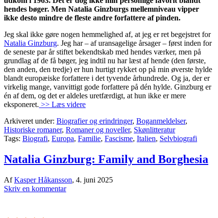
udkom i 1963. Det er dog ikke min personlige favorit blandt
hendes bøger. Men Natalia Ginzburgs mellemniveau vipper
ikke desto mindre de fleste andre forfattere af pinden.
Jeg skal ikke gøre nogen hemmelighed af, at jeg er ret begejstret for
Natalia Ginzburg
. Jeg har – af uransagelige årsager – først inden for
de seneste par år stiftet bekendtskab med hendes værker, men på
grundlag af de få bøger, jeg indtil nu har læst af hende (den første,
den anden, den tredje) er hun hurtigt rykket op på min øverste hylde
blandt europæiske forfattere i det tyvende århundrede. Og ja, der er
virkelig mange, vanvittigt gode forfattere på dén hylde. Ginzburg er
én af dem, og det er aldeles uretfærdigt, at hun ikke er mere
eksponeret.
>> Læs videre
Arkiveret under:
Biografier og erindringer
,
Boganmeldelser
,
Historiske romaner
,
Romaner og noveller
,
Skønlitteratur
Tags:
Biografi
,
Europa
,
Familie
,
Fascisme
,
Italien
,
Selvbiografi
Natalia Ginzburg: Family and Borghesia
Af
Kasper Håkansson
,
4. juni 2025
Skriv en kommentar