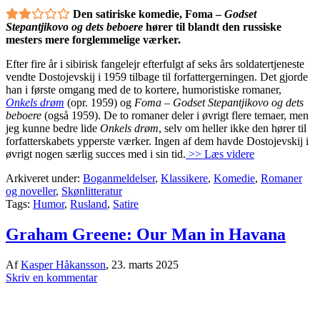
Den satiriske komedie, Foma –
Godset
Stepantjikovo og dets beboere
hører til blandt den russiske
mesters mere forglemmelige værker.
Efter fire år i sibirisk fangelejr efterfulgt af seks års soldatertjeneste
vendte Dostojevskij i 1959 tilbage til forfattergerningen. Det gjorde
han i første omgang med de to kortere, humoristiske romaner,
Onkels drøm
(opr. 1959) og
Foma – Godset Stepantjikovo og dets
beboere
(også 1959). De to romaner deler i øvrigt flere temaer, men
jeg kunne bedre lide
Onkels drøm
, selv om heller ikke den hører til
forfatterskabets ypperste værker. Ingen af dem havde Dostojevskij i
øvrigt nogen særlig succes med i sin tid.
>> Læs videre
Arkiveret under:
Boganmeldelser
,
Klassikere
,
Komedie
,
Romaner
og noveller
,
Skønlitteratur
Tags:
Humor
,
Rusland
,
Satire
Graham Greene: Our Man in Havana
Af
Kasper Håkansson
,
23. marts 2025
Skriv en kommentar