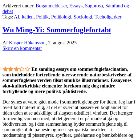
Arkiveret under:
Boganmeldelser
,
Essays
,
Sagprosa
,
Samfund og
debat
Tags:
AI
,
Italien
,
Politik
,
Politiologi
,
Sociologi
,
Techoligarker
Wu Ming-Yi: Sommerfuglefortabt
Af
Kasper Håkansson
,
2. august 2025
Skriv en kommentar
En samling essays om sommerfuglefascination,
som indeholder fortryllende nærværende naturbeskrivelser af
sommerfuglenes verden tilsat smukke illustrationer. Essayenes
øko-kulturkritiske elementer forekom mig dog mindre
fortryllende og mere politisk påklistrede.
Der synes at være gået mode i sommerfuglebøger for tiden. Jeg har i
hvert fald noteret mig, at det er svært at passere en boghandel for
tiden uden at se adskillige af slagsen udstillet i vinduet. Det hænger
formentlig sammen med, at det generelt er på mode at gå op
biodiversitet, og i den sammenhæng byder sommerfuglene sig til
som nogle af de pæneste og mest sympatiske insekter – i
modsætning til pissemyrer, spyfluer, gedehamse og bænkebidere og