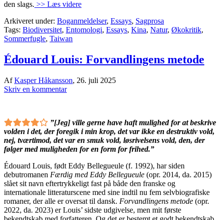
den slags.
>> Læs videre
Arkiveret under:
Boganmeldelser
,
Essays
,
Sagprosa
Tags:
Biodiversitet
,
Entomologi
,
Essays
,
Kina
,
Natur
,
Økokritik
,
Sommerfugle
,
Taiwan
Édouard Louis: Forvandlingens metode
Af
Kasper Håkansson
,
26. juli 2025
Skriv en kommentar
”[Jeg] ville gerne have haft mulighed for at beskrive
volden i det, der foregik i min krop, det var ikke en destruktiv vold,
nej, tværtimod, det var en smuk vold, løsrivelsens vold, den, der
følger med muligheden for en form for frihed.”
Édouard Louis, født Eddy Bellegueule (f. 1992), har siden
debutromanen
Færdig med Eddy Bellegueule
(opr. 2014, da. 2015)
slået sit navn eftertrykkeligt fast på både den franske og
internationale litteraturscene med sine indtil nu fem selvbiografiske
romaner, der alle er oversat til dansk.
Forvandlingens metode
(opr.
2022, da. 2023) er Louis’ sidste udgivelse, men mit første
bekendtskab med forfatteren. Og det er bestemt et godt bekendtskab.