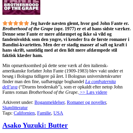
Jeg havde næsten glemt, hvor god John Fante er.
Brotherhood of the Grape
(opr. 1977) er et af hans sidste værker.
Denne sene Fante er mere afdæmpet og ikke så vild og
fandenivoldsk som den yngre, vi kender fra de første romaner i
Bandini-kvartetten. Men der er stadig masser af saft og kraft i
hans skrift, samtidig med at den lidt mere afdæmpede stil
faktisk klæder ham.
Min opmærksomhed på dette sene værk af den italiensk-
amerikanske forfatter John Fante (1909-1983) blev vakt under et
besøg i Bologna tidligere på året. I Bolognas universitetskvarter
finder man den fine, uafhængige boghandel
La confraternita
dell’uva
(“Druens broderskab”), som er opkaldt efter netop John
Fantes roman
Brotherhood of the Grape
.
>> Læs videre
Arkiveret under:
Boganmeldelser
,
Romaner og noveller
,
Skønlitteratur
Tags:
Californien
,
Familie
,
USA
Asako Yuzuki: Butter