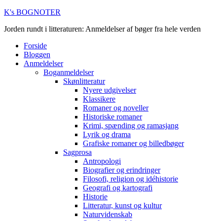
K's BOGNOTER
Jorden rundt i litteraturen: Anmeldelser af bøger fra hele verden
Forside
Bloggen
Anmeldelser
Boganmeldelser
Skønlitteratur
Nyere udgivelser
Klassikere
Romaner og noveller
Historiske romaner
Krimi, spænding og ramasjang
Lyrik og drama
Grafiske romaner og billedbøger
Sagprosa
Antropologi
Biografier og erindringer
Filosofi, religion og idéhistorie
Geografi og kartografi
Historie
Litteratur, kunst og kultur
Naturvidenskab