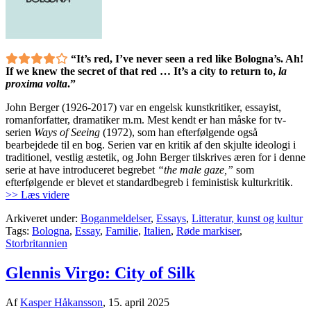
“It’s red, I’ve never seen a red like Bologna’s. Ah!
If we knew the secret of that red … It’s a city to return to,
la
proxima volta
.”
John Berger (1926-2017) var en engelsk kunstkritiker, essayist,
romanforfatter, dramatiker m.m. Mest kendt er han måske for tv-
serien
Ways of Seeing
(1972), som han efterfølgende også
bearbejdede til en bog. Serien var en kritik af den skjulte ideologi i
traditionel, vestlig æstetik, og John Berger tilskrives æren for i denne
serie at have introduceret begrebet
“the male gaze,”
som
efterfølgende er blevet et standardbegreb i feministisk kulturkritik.
>> Læs videre
Arkiveret under:
Boganmeldelser
,
Essays
,
Litteratur, kunst og kultur
Tags:
Bologna
,
Essay
,
Familie
,
Italien
,
Røde markiser
,
Storbritannien
Glennis Virgo: City of Silk
Af
Kasper Håkansson
,
15. april 2025