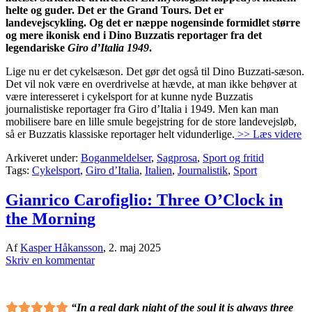
helte og guder. Det er the Grand Tours. Det er
landevejscykling. Og det er næppe nogensinde formidlet større
og mere ikonisk end i Dino Buzzatis reportager fra det
legendariske
Giro d’Italia 1949
.
Lige nu er det cykelsæson. Det gør det også til Dino Buzzati-sæson.
Det vil nok være en overdrivelse at hævde, at man ikke behøver at
være interesseret i cykelsport for at kunne nyde Buzzatis
journalistiske reportager fra Giro d’Italia i 1949. Men kan man
mobilisere bare en lille smule begejstring for de store landevejsløb,
så er Buzzatis klassiske reportager helt vidunderlige.
>> Læs videre
Arkiveret under:
Boganmeldelser
,
Sagprosa
,
Sport og fritid
Tags:
Cykelsport
,
Giro d’Italia
,
Italien
,
Journalistik
,
Sport
Gianrico Carofiglio: Three O’Clock in
the Morning
Af
Kasper Håkansson
,
2. maj 2025
Skriv en kommentar
“In a real dark night of the soul it is always three