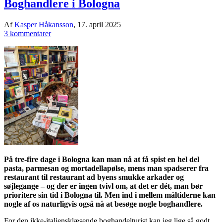
Boghandlere i Bologna
Af
Kasper Håkansson
,
17. april 2025
3 kommentarer
På tre-fire dage i Bologna kan man nå at få spist en hel del
pasta, parmesan og mortadellapølse, mens man spadserer fra
restaurant til restaurant ad byens smukke arkader og
søjlegange – og der er ingen tvivl om, at det er dét, man bør
prioritere sin tid i Bologna til. Men ind i mellem måltiderne kan
nogle af os naturligvis også nå at besøge nogle boghandlere.
For den ikke-italiensklæsende boghandelturist kan jeg lige så godt