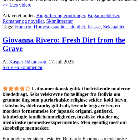
>> Læs videre
Arkiveret under:
Biografier og erindringer
,
Boganmeldelser
,
Romaner og noveller
,
Skønlitteratur
Tags:
Frankrig
,
Homoseksualitet
,
Identitet
,
Klasse
,
Seksualitet
Giovanna Rivero: Fresh Dirt from the
Grave
Af
Kasper Håkansson
,
17. juli 2025
Skriv en kommentar
Latinamerikansk gotik i forfriskende moderne
klædedragt. Seks velskrevne fortællinger fra Bolivia om
grumme ting som patriarkalske religiøse sekter, kold hævn,
skibsforlis, ildebrande, giftdrab, levende begravelser, en
morders fornemmelse for japansk origami, genfærd,
tabubelagte familiehemmeligheder, mystiske ritualer og
medicinske menneskeeksperimenter. Men egentlig mest om
skrøbelige mennesker.
For nogle uger siden læste jeg Bernardo Esquincas mexicanske