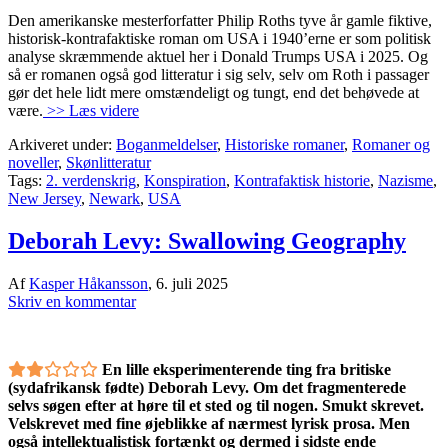
Den amerikanske mesterforfatter Philip Roths tyve år gamle fiktive,
historisk-kontrafaktiske roman om USA i 1940’erne er som politisk
analyse skræmmende aktuel her i Donald Trumps USA i 2025. Og
så er romanen også god litteratur i sig selv, selv om Roth i passager
gør det hele lidt mere omstændeligt og tungt, end det behøvede at
være.
>> Læs videre
Arkiveret under:
Boganmeldelser
,
Historiske romaner
,
Romaner og
noveller
,
Skønlitteratur
Tags:
2. verdenskrig
,
Konspiration
,
Kontrafaktisk historie
,
Nazisme
,
New Jersey
,
Newark
,
USA
Deborah Levy: Swallowing Geography
Af
Kasper Håkansson
,
6. juli 2025
Skriv en kommentar
En lille eksperimenterende ting fra britiske
(sydafrikansk fødte) Deborah Levy. Om det fragmenterede
selvs søgen efter at høre til et sted og til nogen. Smukt skrevet.
Velskrevet med fine øjeblikke af nærmest lyrisk prosa. Men
også intellektualistisk fortænkt og dermed i sidste ende