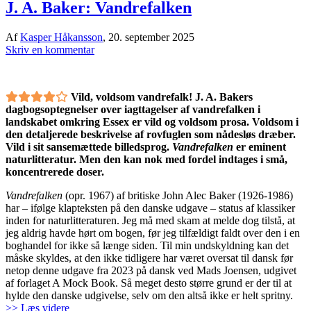
J. A. Baker: Vandrefalken
Af
Kasper Håkansson
,
20. september 2025
Skriv en kommentar
Vild, voldsom vandrefalk! J. A. Bakers
dagbogsoptegnelser over iagttagelser af vandrefalken i
landskabet omkring Essex er vild og voldsom prosa. Voldsom i
den detaljerede beskrivelse af rovfuglen som nådesløs dræber.
Vild i sit sansemættede billedsprog.
Vandrefalken
er eminent
naturlitteratur. Men den kan nok med fordel indtages i små,
koncentrerede doser.
Vandrefalken
(opr. 1967) af britiske John Alec Baker (1926-1986)
har – ifølge klapteksten på den danske udgave – status af klassiker
inden for naturlitteraturen. Jeg må med skam at melde dog tilstå, at
jeg aldrig havde hørt om bogen, før jeg tilfældigt faldt over den i en
boghandel for ikke så længe siden. Til min undskyldning kan det
måske skyldes, at den ikke tidligere har været oversat til dansk før
netop denne udgave fra 2023 på dansk ved Mads Joensen, udgivet
af forlaget A Mock Book. Så meget desto større grund er der til at
hylde den danske udgivelse, selv om den altså ikke er helt spritny.
>> Læs videre