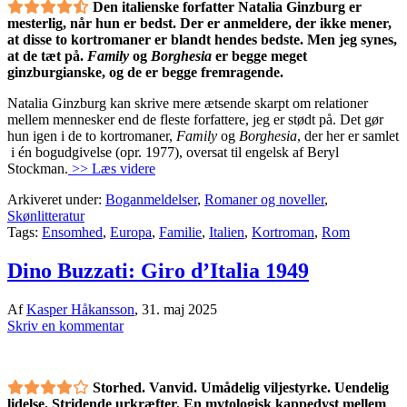
Den italienske forfatter Natalia Ginzburg er
mesterlig, når hun er bedst. Der er anmeldere, der ikke mener,
at disse to kortromaner er blandt hendes bedste. Men jeg synes,
at de tæt på.
Family
og
Borghesia
er begge meget
ginzburgianske, og de er begge fremragende.
Natalia Ginzburg kan skrive mere ætsende skarpt om relationer
mellem mennesker end de fleste forfattere, jeg er stødt på. Det gør
hun igen i de to kortromaner,
Family
og
Borghesia
, der her er samlet
i én bogudgivelse (opr. 1977), oversat til engelsk af Beryl
Stockman.
>> Læs videre
Arkiveret under:
Boganmeldelser
,
Romaner og noveller
,
Skønlitteratur
Tags:
Ensomhed
,
Europa
,
Familie
,
Italien
,
Kortroman
,
Rom
Dino Buzzati: Giro d’Italia 1949
Af
Kasper Håkansson
,
31. maj 2025
Skriv en kommentar
Storhed. Vanvid. Umådelig viljestyrke. Uendelig
lidelse. Stridende urkræfter. En mytologisk kappedyst mellem