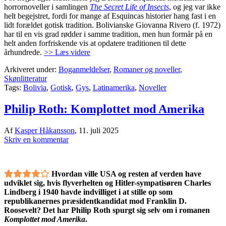
horrornoveller i samlingen
The Secret Life of Insects
, og jeg var ikke
helt begejstret, fordi for mange af Esquincas historier hang fast i en
lidt forældet gotisk tradition. Bolivianske Giovanna Rivero (f. 1972)
har til en vis grad rødder i samme tradition, men hun formår på en
helt anden forfriskende vis at opdatere traditionen til dette
århundrede.
>> Læs videre
Arkiveret under:
Boganmeldelser
,
Romaner og noveller
,
Skønlitteratur
Tags:
Bolivia
,
Gotisk
,
Gys
,
Latinamerika
,
Noveller
Philip Roth: Komplottet mod Amerika
Af
Kasper Håkansson
,
11. juli 2025
Skriv en kommentar
Hvordan ville USA og resten af verden have
udviklet sig, hvis flyverhelten og Hitler-sympatisøren Charles
Lindberg i 1940 havde indvilliget i at stille op som
republikanernes præsidentkandidat mod Franklin D.
Roosevelt? Det har Philip Roth spurgt sig selv om i romanen
Komplottet mod Amerika
.