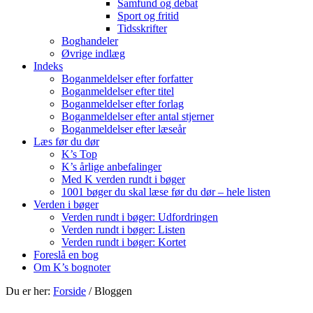
Samfund og debat
Sport og fritid
Tidsskrifter
Boghandeler
Øvrige indlæg
Indeks
Boganmeldelser efter forfatter
Boganmeldelser efter titel
Boganmeldelser efter forlag
Boganmeldelser efter antal stjerner
Boganmeldelser efter læseår
Læs før du dør
K’s Top
K’s årlige anbefalinger
Med K verden rundt i bøger
1001 bøger du skal læse før du dør – hele listen
Verden i bøger
Verden rundt i bøger: Udfordringen
Verden rundt i bøger: Listen
Verden rundt i bøger: Kortet
Foreslå en bog
Om K’s bognoter
Du er her:
Forside
/
Bloggen