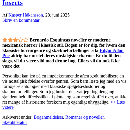
Insects
Af
Kasper Håkansson
,
28. juni 2025
Skriv en kommentar
Bernardo Esquincas noveller er moderne
mexicansk horror i klassisk stil. Bogen er for dig, for hvem den
klassiske horrorgenre og skæbnefortællinger á la
Edgar Allan
Poe
aldrig har mistet deres nostalgiske charme. Er du til den
slags, vil du være vild med denne bog. Ellers vil du nok ikke
være det.
Personligt kan jeg på en imødekommende aften godt mobilisere en
vis nostalgisk følelse overfor genren. Som barn læste jeg med en vis
fornøjelse antologier med klassiske spøgelseshistorier og
skæbnefortællinger. Som jeg husker det, var jeg dog dengang
sjældent helt tilfredsstillet af plottet og som regel skuffet over, at ikke
ret mange af historierne forekom mig egentligt uhyggelige.
>> Læs
videre
Arkiveret under:
Boganmeldelser
,
Romaner og noveller
,
Skønlitteratur