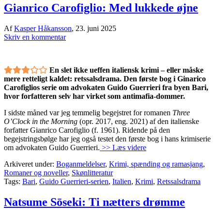
Gianrico Carofiglio: Med lukkede øjne
Af
Kasper Håkansson
,
23. juni 2025
Skriv en kommentar
En slet ikke ueffen italiensk krimi – eller måske
mere retteligt kaldet: retssalsdrama. Den første bog i Ginarico
Carofiglios serie om advokaten Guido Guerrieri fra byen Bari,
hvor forfatteren selv har virket som antimafia-dommer.
I sidste måned var jeg temmelig begejstret for romanen
Three
O’Clock in the Morning
(opr. 2017, eng. 2021) af den italienske
forfatter Gianrico Carofiglio (f. 1961). Ridende på den
begejstringsbølge har jeg også testet den første bog i hans krimiserie
om advokaten Guido Guerrieri.
>> Læs videre
Arkiveret under:
Boganmeldelser
,
Krimi, spænding og ramasjang
,
Romaner og noveller
,
Skønlitteratur
Tags:
Bari
,
Guido Guerrieri-serien
,
Italien
,
Krimi
,
Retssalsdrama
Natsume Sōseki: Ti nætters drømme