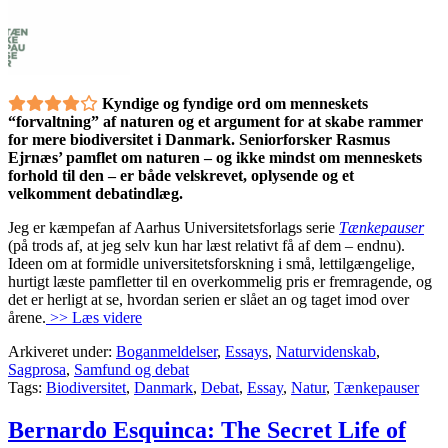
Kyndige og fyndige ord om menneskets
“forvaltning” af naturen og et argument for at skabe rammer
for mere biodiversitet i Danmark. Seniorforsker Rasmus
Ejrnæs’ pamflet om naturen – og ikke mindst om menneskets
forhold til den – er både velskrevet, oplysende og et
velkomment debatindlæg.
Jeg er kæmpefan af Aarhus Universitetsforlags serie
Tænkepauser
(på trods af, at jeg selv kun har læst relativt få af dem – endnu).
Ideen om at formidle universitetsforskning i små, lettilgængelige,
hurtigt læste pamfletter til en overkommelig pris er fremragende, og
det er herligt at se, hvordan serien er slået an og taget imod over
årene.
>> Læs videre
Arkiveret under:
Boganmeldelser
,
Essays
,
Naturvidenskab
,
Sagprosa
,
Samfund og debat
Tags:
Biodiversitet
,
Danmark
,
Debat
,
Essay
,
Natur
,
Tænkepauser
Bernardo Esquinca: The Secret Life of