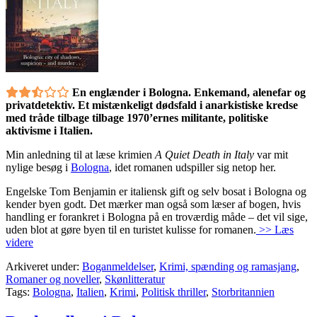
En englænder i Bologna. Enkemand, alenefar og
privatdetektiv. Et mistænkeligt dødsfald i anarkistiske kredse
med tråde tilbage tilbage 1970’ernes militante, politiske
aktivisme i Italien.
Min anledning til at læse krimien
A Quiet Death in Italy
var mit
nylige besøg i
Bologna
, idet romanen udspiller sig netop her.
Engelske Tom Benjamin er italiensk gift og selv bosat i Bologna og
kender byen godt. Det mærker man også som læser af bogen, hvis
handling er forankret i Bologna på en troværdig måde – det vil sige,
uden blot at gøre byen til en turistet kulisse for romanen.
>> Læs
videre
Arkiveret under:
Boganmeldelser
,
Krimi, spænding og ramasjang
,
Romaner og noveller
,
Skønlitteratur
Tags:
Bologna
,
Italien
,
Krimi
,
Politisk thriller
,
Storbritannien