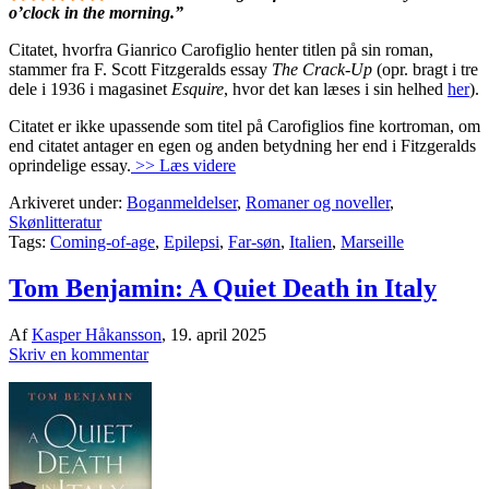
o’clock in the morning.”
Citatet, hvorfra Gianrico Carofiglio henter titlen på sin roman,
stammer fra F. Scott Fitzgeralds essay
The Crack-Up
(opr. bragt i tre
dele i 1936 i magasinet
Esquire
, hvor det kan læses i sin helhed
her
).
Citatet er ikke upassende som titel på Carofiglios fine kortroman, om
end citatet antager en egen og anden betydning her end i Fitzgeralds
oprindelige essay.
>> Læs videre
Arkiveret under:
Boganmeldelser
,
Romaner og noveller
,
Skønlitteratur
Tags:
Coming-of-age
,
Epilepsi
,
Far-søn
,
Italien
,
Marseille
Tom Benjamin: A Quiet Death in Italy
Af
Kasper Håkansson
,
19. april 2025
Skriv en kommentar