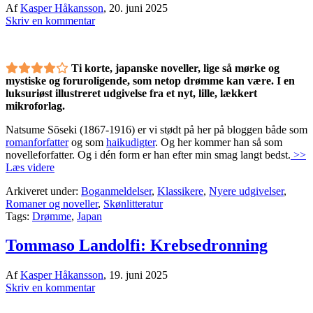
Af
Kasper Håkansson
,
20. juni 2025
Skriv en kommentar
Ti korte, japanske noveller, lige så mørke og
mystiske og foruroligende, som netop drømme kan være. I en
luksuriøst illustreret udgivelse fra et nyt, lille, lækkert
mikroforlag.
Natsume Sōseki (1867-1916) er vi stødt på her på bloggen både som
romanforfatter
og som
haikudigter
. Og her kommer han så som
novelleforfatter. Og i dén form er han efter min smag langt bedst.
>>
Læs videre
Arkiveret under:
Boganmeldelser
,
Klassikere
,
Nyere udgivelser
,
Romaner og noveller
,
Skønlitteratur
Tags:
Drømme
,
Japan
Tommaso Landolfi: Krebsedronning
Af
Kasper Håkansson
,
19. juni 2025
Skriv en kommentar