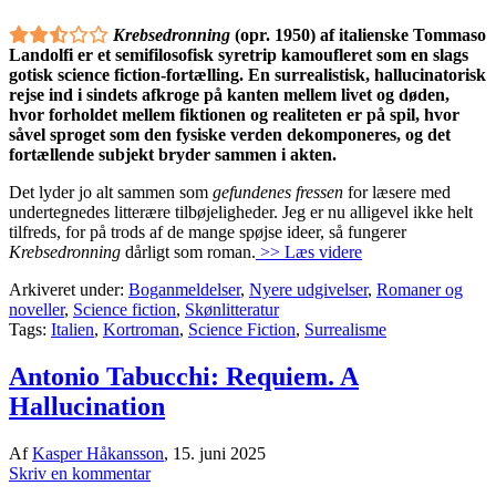
Krebsedronning
(opr. 1950) af italienske Tommaso
Landolfi er et semifilosofisk syretrip kamoufleret som en slags
gotisk science fiction-fortælling.
En surrealistisk, hallucinatorisk
rejse ind i sindets afkroge på kanten mellem livet og døden,
hvor forholdet mellem fiktionen og realiteten er på spil, hvor
såvel sproget som den fysiske verden dekomponeres, og det
fortællende subjekt bryder sammen i akten.
Det lyder jo alt sammen som
gefundenes fressen
for læsere med
undertegnedes litterære tilbøjeligheder. Jeg er nu alligevel ikke helt
tilfreds, for på trods af de mange spøjse ideer, så fungerer
Krebsedronning
dårligt som roman.
>> Læs videre
Arkiveret under:
Boganmeldelser
,
Nyere udgivelser
,
Romaner og
noveller
,
Science fiction
,
Skønlitteratur
Tags:
Italien
,
Kortroman
,
Science Fiction
,
Surrealisme
Antonio Tabucchi: Requiem. A
Hallucination
Af
Kasper Håkansson
,
15. juni 2025
Skriv en kommentar